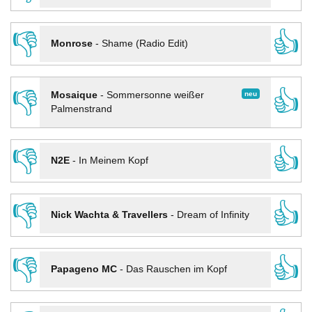
👎
👍
Monrose
-
Shame (Radio Edit)
👎
👍
neu
Mosaique
-
Sommersonne weißer
Palmenstrand
👎
👍
N2E
-
In Meinem Kopf
👎
👍
Nick Wachta & Travellers
-
Dream of Infinity
👎
👍
Papageno MC
-
Das Rauschen im Kopf