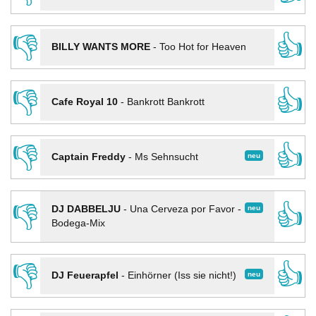
👎
👍
BILLY WANTS MORE
-
Too Hot for Heaven
👎
👍
Cafe Royal 10
-
Bankrott Bankrott
👎
👍
neu
Captain Freddy
-
Ms Sehnsucht
👎
👍
neu
DJ DABBELJU
-
Una Cerveza por Favor -
Bodega-Mix
👎
👍
neu
DJ Feuerapfel
-
Einhörner (Iss sie nicht!)