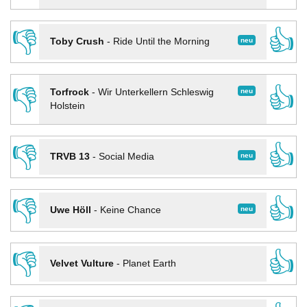
👎
👍
neu
Toby Crush
-
Ride Until the Morning
👎
👍
neu
Torfrock
-
Wir Unterkellern Schleswig
Holstein
👎
👍
neu
TRVB 13
-
Social Media
👎
👍
neu
Uwe Höll
-
Keine Chance
👎
👍
Velvet Vulture
-
Planet Earth