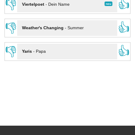
👎
👍
neu
Viertelpoet
-
Dein Name
👎
👍
Weather's Changing
-
Summer
👎
👍
Yaris
-
Papa