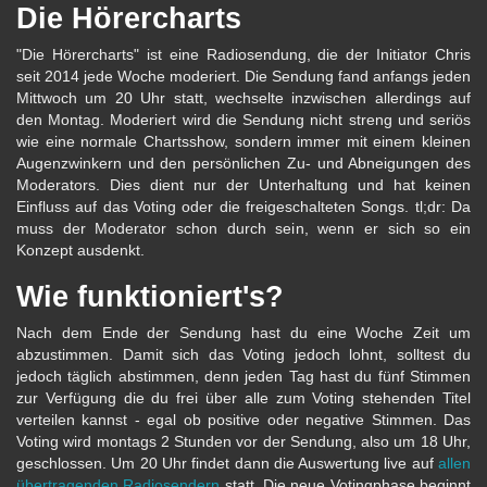
Die Hörercharts
"Die Hörercharts" ist eine Radiosendung, die der Initiator Chris
seit 2014 jede Woche moderiert. Die Sendung fand anfangs jeden
Mittwoch um 20 Uhr statt, wechselte inzwischen allerdings auf
den Montag. Moderiert wird die Sendung nicht streng und seriös
wie eine normale Chartsshow, sondern immer mit einem kleinen
Augenzwinkern und den persönlichen Zu- und Abneigungen des
Moderators. Dies dient nur der Unterhaltung und hat keinen
Einfluss auf das Voting oder die freigeschalteten Songs. tl;dr: Da
muss der Moderator schon durch sein, wenn er sich so ein
Konzept ausdenkt.
Wie funktioniert's?
Nach dem Ende der Sendung hast du eine Woche Zeit um
abzustimmen. Damit sich das Voting jedoch lohnt, solltest du
jedoch täglich abstimmen, denn jeden Tag hast du fünf Stimmen
zur Verfügung die du frei über alle zum Voting stehenden Titel
verteilen kannst - egal ob positive oder negative Stimmen. Das
Voting wird montags 2 Stunden vor der Sendung, also um 18 Uhr,
geschlossen. Um 20 Uhr findet dann die Auswertung live auf
allen
übertragenden Radiosendern
statt. Die neue Votingphase beginnt