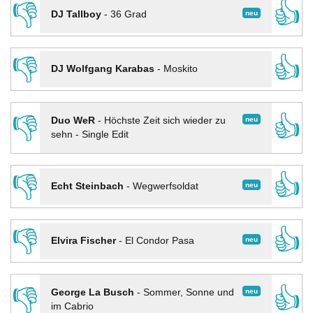
👎
👍
neu
DJ Tallboy
-
36 Grad
👎
👍
DJ Wolfgang Karabas
-
Moskito
👎
👍
neu
Duo WeR
-
Höchste Zeit sich wieder zu
sehn - Single Edit
👎
👍
neu
Echt Steinbach
-
Wegwerfsoldat
👎
👍
neu
Elvira Fischer
-
El Condor Pasa
👎
👍
neu
George La Busch
-
Sommer, Sonne und
im Cabrio