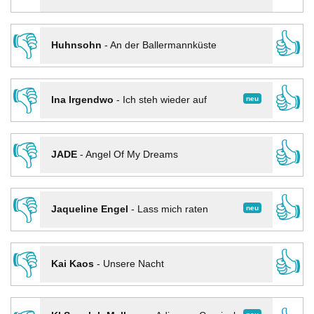
👎
👍
Huhnsohn
-
An der Ballermannküste
👎
👍
neu
Ina Irgendwo
-
Ich steh wieder auf
👎
👍
JADE
-
Angel Of My Dreams
👎
👍
neu
Jaqueline Engel
-
Lass mich raten
👎
👍
Kai Kaos
-
Unsere Nacht