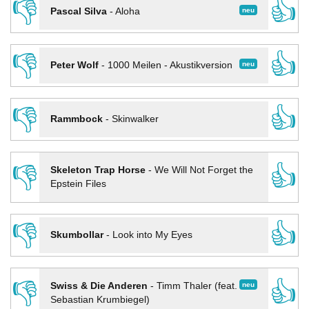
👎
👍
neu
Pascal Silva
-
Aloha
👎
👍
neu
Peter Wolf
-
1000 Meilen - Akustikversion
👎
👍
Rammbock
-
Skinwalker
👎
👍
Skeleton Trap Horse
-
We Will Not Forget the
Epstein Files
👎
👍
Skumbollar
-
Look into My Eyes
👎
👍
neu
Swiss & Die Anderen
-
Timm Thaler (feat.
Sebastian Krumbiegel)