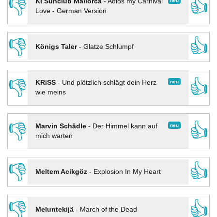
👎
👍
neu
KI Sunclub Mallorca
-
Adios my Carnival
Love - German Version
👎
👍
Königs Taler
-
Glatze Schlumpf
👎
👍
neu
KRiSS
-
Und plötzlich schlägt dein Herz
wie meins
👎
👍
neu
Marvin Schädle
-
Der Himmel kann auf
mich warten
👎
👍
Meltem Acikgöz
-
Explosion In My Heart
👎
👍
Meluntekijä
-
March of the Dead