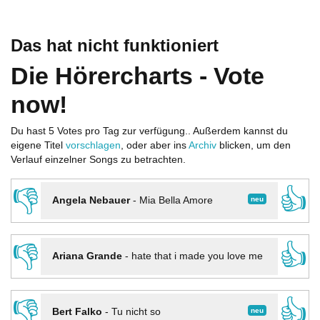
Das hat nicht funktioniert
Die Hörercharts - Vote
now!
Du hast 5 Votes pro Tag zur verfügung.. Außerdem kannst du
eigene Titel
vorschlagen
, oder aber ins
Archiv
blicken, um den
Verlauf einzelner Songs zu betrachten.
👎
👍
neu
Angela Nebauer
-
Mia Bella Amore
👎
👍
Ariana Grande
-
hate that i made you love me
👎
👍
neu
Bert Falko
-
Tu nicht so