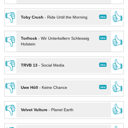
👎
👍
neu
Toby Crush
-
Ride Until the Morning
👎
👍
neu
Torfrock
-
Wir Unterkellern Schleswig
Holstein
👎
👍
neu
TRVB 13
-
Social Media
👎
👍
neu
Uwe Höll
-
Keine Chance
👎
👍
Velvet Vulture
-
Planet Earth