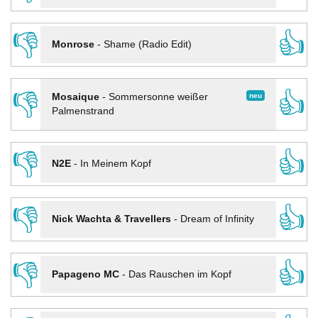
👎
👍
Monrose
-
Shame (Radio Edit)
👎
👍
neu
Mosaique
-
Sommersonne weißer
Palmenstrand
👎
👍
N2E
-
In Meinem Kopf
👎
👍
Nick Wachta & Travellers
-
Dream of Infinity
👎
👍
Papageno MC
-
Das Rauschen im Kopf