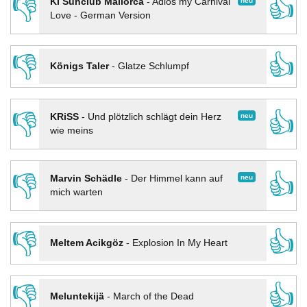
👎
👍
neu
KI Sunclub Mallorca
-
Adios my Carnival
Love - German Version
👎
👍
Königs Taler
-
Glatze Schlumpf
👎
👍
neu
KRiSS
-
Und plötzlich schlägt dein Herz
wie meins
👎
👍
neu
Marvin Schädle
-
Der Himmel kann auf
mich warten
👎
👍
Meltem Acikgöz
-
Explosion In My Heart
👎
👍
Meluntekijä
-
March of the Dead