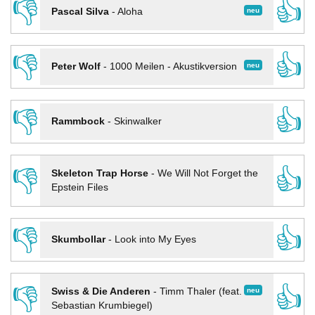
👎
👍
neu
Pascal Silva
-
Aloha
👎
👍
neu
Peter Wolf
-
1000 Meilen - Akustikversion
👎
👍
Rammbock
-
Skinwalker
👎
👍
Skeleton Trap Horse
-
We Will Not Forget the
Epstein Files
👎
👍
Skumbollar
-
Look into My Eyes
👎
👍
neu
Swiss & Die Anderen
-
Timm Thaler (feat.
Sebastian Krumbiegel)