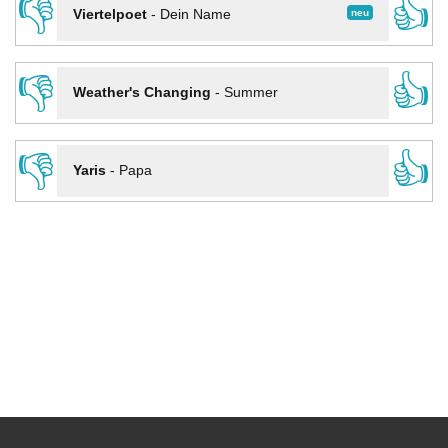
👎
👍
neu
Viertelpoet
-
Dein Name
👎
👍
Weather's Changing
-
Summer
👎
👍
Yaris
-
Papa