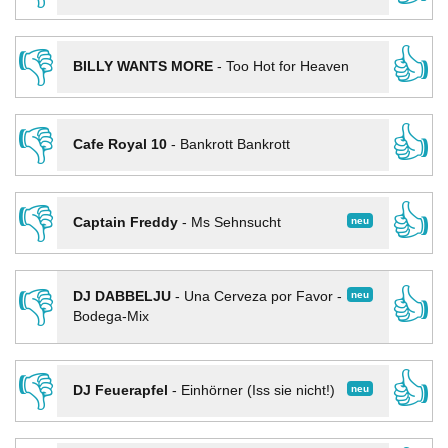
👎
👍
BILLY WANTS MORE
-
Too Hot for Heaven
👎
👍
Cafe Royal 10
-
Bankrott Bankrott
👎
👍
neu
Captain Freddy
-
Ms Sehnsucht
👎
👍
neu
DJ DABBELJU
-
Una Cerveza por Favor -
Bodega-Mix
👎
👍
neu
DJ Feuerapfel
-
Einhörner (Iss sie nicht!)