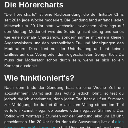
Die Hörercharts
"Die Hörercharts" ist eine Radiosendung, die der Initiator Chris
seit 2014 jede Woche moderiert. Die Sendung fand anfangs jeden
Mittwoch um 20 Uhr statt, wechselte inzwischen allerdings auf
den Montag. Moderiert wird die Sendung nicht streng und seriös
wie eine normale Chartsshow, sondern immer mit einem kleinen
Augenzwinkern und den persönlichen Zu- und Abneigungen des
Moderators. Dies dient nur der Unterhaltung und hat keinen
Einfluss auf das Voting oder die freigeschalteten Songs. tl;dr: Da
muss der Moderator schon durch sein, wenn er sich so ein
Konzept ausdenkt.
Wie funktioniert's?
Nach dem Ende der Sendung hast du eine Woche Zeit um
abzustimmen. Damit sich das Voting jedoch lohnt, solltest du
jedoch täglich abstimmen, denn jeden Tag hast du fünf Stimmen
zur Verfügung die du frei über alle zum Voting stehenden Titel
verteilen kannst - egal ob positive oder negative Stimmen. Das
Voting wird montags 2 Stunden vor der Sendung, also um 18 Uhr,
geschlossen. Um 20 Uhr findet dann die Auswertung live auf
allen
übertragenden Radiosendern
statt. Die neue Votingphase beginnt