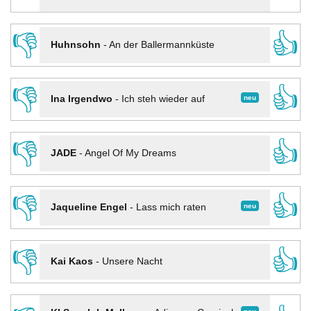
👎
👍
Huhnsohn
-
An der Ballermannküste
👎
👍
neu
Ina Irgendwo
-
Ich steh wieder auf
👎
👍
JADE
-
Angel Of My Dreams
👎
👍
neu
Jaqueline Engel
-
Lass mich raten
👎
👍
Kai Kaos
-
Unsere Nacht