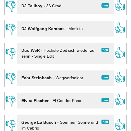
👎
👍
neu
DJ Tallboy
-
36 Grad
👎
👍
DJ Wolfgang Karabas
-
Moskito
👎
👍
neu
Duo WeR
-
Höchste Zeit sich wieder zu
sehn - Single Edit
👎
👍
neu
Echt Steinbach
-
Wegwerfsoldat
👎
👍
neu
Elvira Fischer
-
El Condor Pasa
👎
👍
neu
George La Busch
-
Sommer, Sonne und
im Cabrio