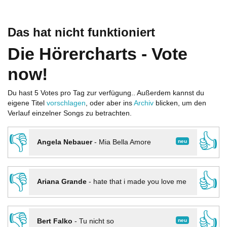
Das hat nicht funktioniert
Die Hörercharts - Vote
now!
Du hast 5 Votes pro Tag zur verfügung.. Außerdem kannst du
eigene Titel
vorschlagen
, oder aber ins
Archiv
blicken, um den
Verlauf einzelner Songs zu betrachten.
👎
👍
neu
Angela Nebauer
-
Mia Bella Amore
👎
👍
Ariana Grande
-
hate that i made you love me
👎
👍
neu
Bert Falko
-
Tu nicht so