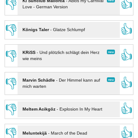
👎
👍
neu
KI Sunclub Mallorca
-
Adios my Carnival
Love - German Version
👎
👍
Königs Taler
-
Glatze Schlumpf
👎
👍
neu
KRiSS
-
Und plötzlich schlägt dein Herz
wie meins
👎
👍
neu
Marvin Schädle
-
Der Himmel kann auf
mich warten
👎
👍
Meltem Acikgöz
-
Explosion In My Heart
👎
👍
Meluntekijä
-
March of the Dead