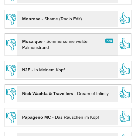
👎
👍
Monrose
-
Shame (Radio Edit)
👎
👍
neu
Mosaique
-
Sommersonne weißer
Palmenstrand
👎
👍
N2E
-
In Meinem Kopf
👎
👍
Nick Wachta & Travellers
-
Dream of Infinity
👎
👍
Papageno MC
-
Das Rauschen im Kopf