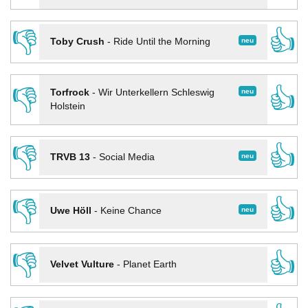
👎
👍
neu
Toby Crush
-
Ride Until the Morning
👎
👍
neu
Torfrock
-
Wir Unterkellern Schleswig
Holstein
👎
👍
neu
TRVB 13
-
Social Media
👎
👍
neu
Uwe Höll
-
Keine Chance
👎
👍
Velvet Vulture
-
Planet Earth