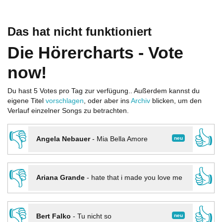
Das hat nicht funktioniert
Die Hörercharts - Vote
now!
Du hast 5 Votes pro Tag zur verfügung.. Außerdem kannst du
eigene Titel
vorschlagen
, oder aber ins
Archiv
blicken, um den
Verlauf einzelner Songs zu betrachten.
👎
👍
neu
Angela Nebauer
-
Mia Bella Amore
👎
👍
Ariana Grande
-
hate that i made you love me
👎
👍
neu
Bert Falko
-
Tu nicht so