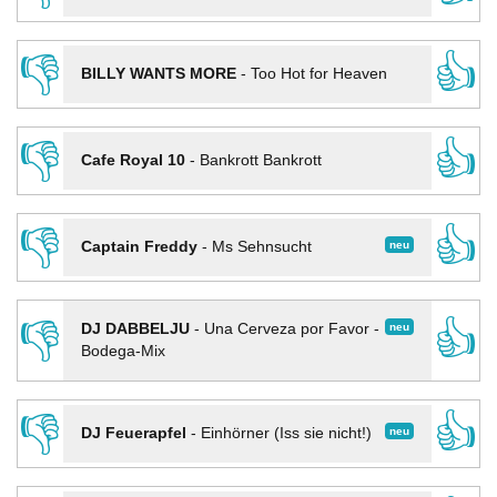
👎
👍
BILLY WANTS MORE
-
Too Hot for Heaven
👎
👍
Cafe Royal 10
-
Bankrott Bankrott
👎
👍
neu
Captain Freddy
-
Ms Sehnsucht
👎
👍
neu
DJ DABBELJU
-
Una Cerveza por Favor -
Bodega-Mix
👎
👍
neu
DJ Feuerapfel
-
Einhörner (Iss sie nicht!)