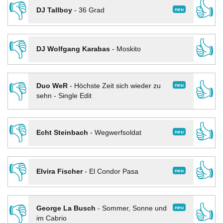
👎
👍
neu
DJ Tallboy
-
36 Grad
👎
👍
DJ Wolfgang Karabas
-
Moskito
👎
👍
neu
Duo WeR
-
Höchste Zeit sich wieder zu
sehn - Single Edit
👎
👍
neu
Echt Steinbach
-
Wegwerfsoldat
👎
👍
neu
Elvira Fischer
-
El Condor Pasa
👎
👍
neu
George La Busch
-
Sommer, Sonne und
im Cabrio