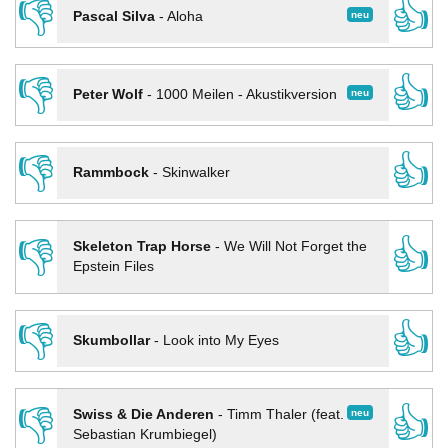
👎
👍
neu
Pascal Silva
-
Aloha
👎
👍
neu
Peter Wolf
-
1000 Meilen - Akustikversion
👎
👍
Rammbock
-
Skinwalker
👎
👍
Skeleton Trap Horse
-
We Will Not Forget the
Epstein Files
👎
👍
Skumbollar
-
Look into My Eyes
👎
👍
neu
Swiss & Die Anderen
-
Timm Thaler (feat.
Sebastian Krumbiegel)