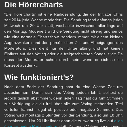
Die Hörercharts
"Die Hörercharts" ist eine Radiosendung, die der Initiator Chris
seit 2014 jede Woche moderiert. Die Sendung fand anfangs jeden
Mittwoch um 20 Uhr statt, wechselte inzwischen allerdings auf
den Montag. Moderiert wird die Sendung nicht streng und seriös
wie eine normale Chartsshow, sondern immer mit einem kleinen
Augenzwinkern und den persönlichen Zu- und Abneigungen des
Moderators. Dies dient nur der Unterhaltung und hat keinen
Einfluss auf das Voting oder die freigeschalteten Songs. tl;dr: Da
muss der Moderator schon durch sein, wenn er sich so ein
Konzept ausdenkt.
Wie funktioniert's?
Nach dem Ende der Sendung hast du eine Woche Zeit um
abzustimmen. Damit sich das Voting jedoch lohnt, solltest du
jedoch täglich abstimmen, denn jeden Tag hast du fünf Stimmen
zur Verfügung die du frei über alle zum Voting stehenden Titel
verteilen kannst - egal ob positive oder negative Stimmen. Das
Voting wird montags 2 Stunden vor der Sendung, also um 18 Uhr,
geschlossen. Um 20 Uhr findet dann die Auswertung live auf
allen
übertragenden Radiosendern
statt. Die neue Votingphase beginnt