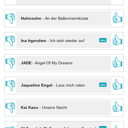
👎
👍
Huhnsohn
-
An der Ballermannküste
👎
👍
neu
Ina Irgendwo
-
Ich steh wieder auf
👎
👍
JADE
-
Angel Of My Dreams
👎
👍
neu
Jaqueline Engel
-
Lass mich raten
👎
👍
Kai Kaos
-
Unsere Nacht