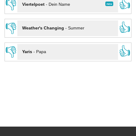
👎
👍
neu
Viertelpoet
-
Dein Name
👎
👍
Weather's Changing
-
Summer
👎
👍
Yaris
-
Papa