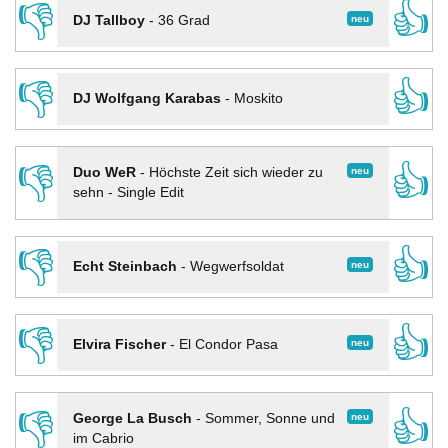
👎
👍
neu
DJ Tallboy
-
36 Grad
👎
👍
DJ Wolfgang Karabas
-
Moskito
👎
👍
neu
Duo WeR
-
Höchste Zeit sich wieder zu
sehn - Single Edit
👎
👍
neu
Echt Steinbach
-
Wegwerfsoldat
👎
👍
neu
Elvira Fischer
-
El Condor Pasa
👎
👍
neu
George La Busch
-
Sommer, Sonne und
im Cabrio