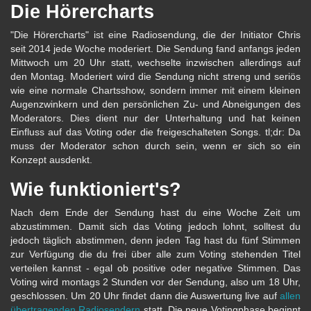
Die Hörercharts
"Die Hörercharts" ist eine Radiosendung, die der Initiator Chris
seit 2014 jede Woche moderiert. Die Sendung fand anfangs jeden
Mittwoch um 20 Uhr statt, wechselte inzwischen allerdings auf
den Montag. Moderiert wird die Sendung nicht streng und seriös
wie eine normale Chartsshow, sondern immer mit einem kleinen
Augenzwinkern und den persönlichen Zu- und Abneigungen des
Moderators. Dies dient nur der Unterhaltung und hat keinen
Einfluss auf das Voting oder die freigeschalteten Songs. tl;dr: Da
muss der Moderator schon durch sein, wenn er sich so ein
Konzept ausdenkt.
Wie funktioniert's?
Nach dem Ende der Sendung hast du eine Woche Zeit um
abzustimmen. Damit sich das Voting jedoch lohnt, solltest du
jedoch täglich abstimmen, denn jeden Tag hast du fünf Stimmen
zur Verfügung die du frei über alle zum Voting stehenden Titel
verteilen kannst - egal ob positive oder negative Stimmen. Das
Voting wird montags 2 Stunden vor der Sendung, also um 18 Uhr,
geschlossen. Um 20 Uhr findet dann die Auswertung live auf
allen
übertragenden Radiosendern
statt. Die neue Votingphase beginnt