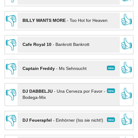
👎
👍
BILLY WANTS MORE
-
Too Hot for Heaven
👎
👍
Cafe Royal 10
-
Bankrott Bankrott
👎
👍
neu
Captain Freddy
-
Ms Sehnsucht
👎
👍
neu
DJ DABBELJU
-
Una Cerveza por Favor -
Bodega-Mix
👎
👍
neu
DJ Feuerapfel
-
Einhörner (Iss sie nicht!)