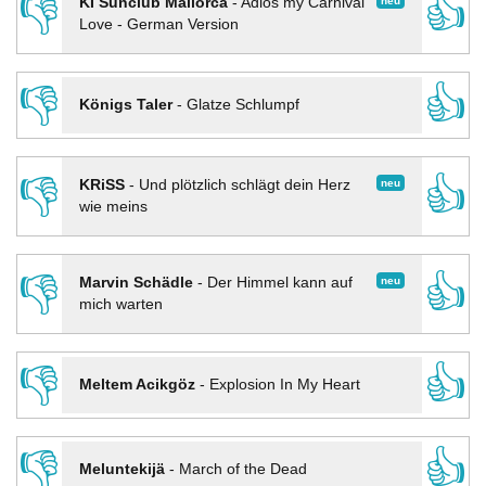
👎
👍
neu
KI Sunclub Mallorca
-
Adios my Carnival
Love - German Version
👎
👍
Königs Taler
-
Glatze Schlumpf
👎
👍
neu
KRiSS
-
Und plötzlich schlägt dein Herz
wie meins
👎
👍
neu
Marvin Schädle
-
Der Himmel kann auf
mich warten
👎
👍
Meltem Acikgöz
-
Explosion In My Heart
👎
👍
Meluntekijä
-
March of the Dead