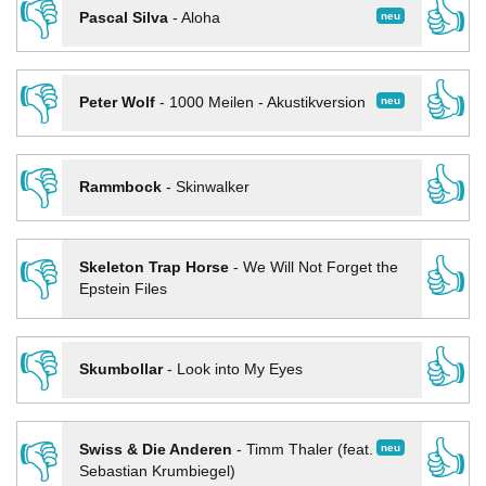
👎
👍
neu
Pascal Silva
-
Aloha
👎
👍
neu
Peter Wolf
-
1000 Meilen - Akustikversion
👎
👍
Rammbock
-
Skinwalker
👎
👍
Skeleton Trap Horse
-
We Will Not Forget the
Epstein Files
👎
👍
Skumbollar
-
Look into My Eyes
👎
👍
neu
Swiss & Die Anderen
-
Timm Thaler (feat.
Sebastian Krumbiegel)