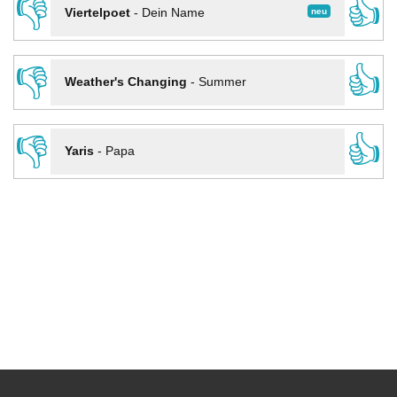
👎
👍
neu
Viertelpoet
-
Dein Name
👎
👍
Weather's Changing
-
Summer
👎
👍
Yaris
-
Papa