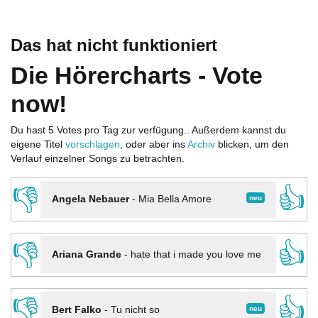
Das hat nicht funktioniert
Die Hörercharts - Vote
now!
Du hast 5 Votes pro Tag zur verfügung.. Außerdem kannst du
eigene Titel
vorschlagen
, oder aber ins
Archiv
blicken, um den
Verlauf einzelner Songs zu betrachten.
👎
👍
neu
Angela Nebauer
-
Mia Bella Amore
👎
👍
Ariana Grande
-
hate that i made you love me
👎
👍
neu
Bert Falko
-
Tu nicht so