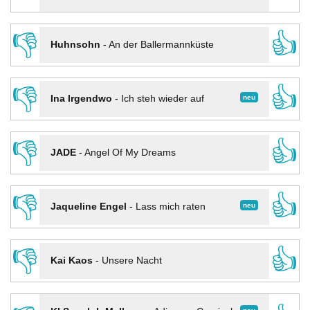
👎
👍
Huhnsohn
-
An der Ballermannküste
👎
👍
neu
Ina Irgendwo
-
Ich steh wieder auf
👎
👍
JADE
-
Angel Of My Dreams
👎
👍
neu
Jaqueline Engel
-
Lass mich raten
👎
👍
Kai Kaos
-
Unsere Nacht