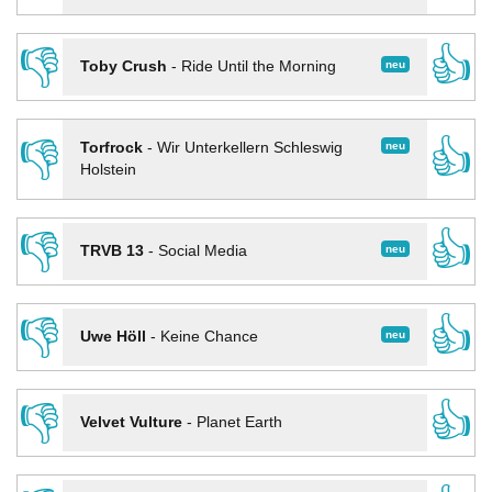
👎
👍
neu
Toby Crush
-
Ride Until the Morning
👎
👍
neu
Torfrock
-
Wir Unterkellern Schleswig
Holstein
👎
👍
neu
TRVB 13
-
Social Media
👎
👍
neu
Uwe Höll
-
Keine Chance
👎
👍
Velvet Vulture
-
Planet Earth