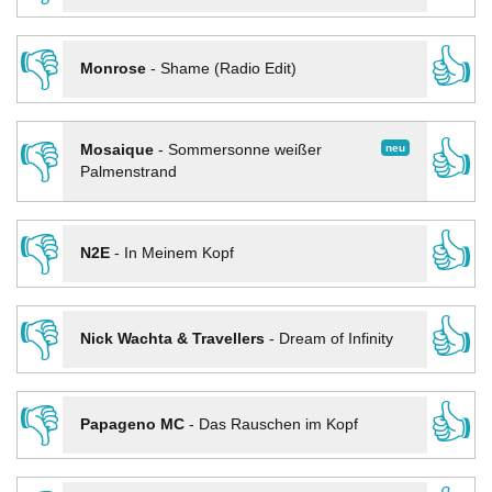
👎
👍
Monrose
-
Shame (Radio Edit)
👎
👍
neu
Mosaique
-
Sommersonne weißer
Palmenstrand
👎
👍
N2E
-
In Meinem Kopf
👎
👍
Nick Wachta & Travellers
-
Dream of Infinity
👎
👍
Papageno MC
-
Das Rauschen im Kopf