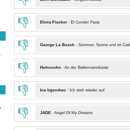
👎
Elvira Fischer
-
El Condor Pasa
👎
George La Busch
-
Sommer, Sonne und im Cab
.
👎
Huhnsohn
-
An der Ballermannküste
👎
Ina Irgendwo
-
Ich steh wieder auf
n
👎
JADE
-
Angel Of My Dreams