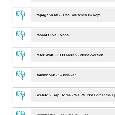
👎
Papageno MC
-
Das Rauschen im Kopf
👎
Pascal Silva
-
Aloha
👎
Peter Wolf
-
1000 Meilen - Akustikversion
👎
Rammbock
-
Skinwalker
👎
Skeleton Trap Horse
-
We Will Not Forget the Ep