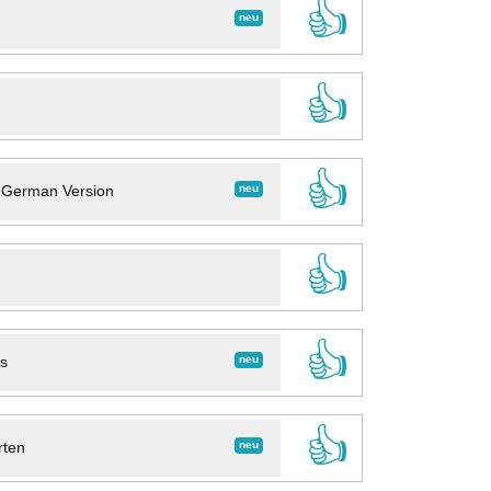
👍
neu
👍
👍
neu
- German Version
👍
👍
neu
ns
👍
neu
rten