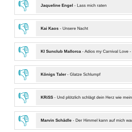
👎
Jaqueline Engel
-
Lass mich raten
👎
Kai Kaos
-
Unsere Nacht
👎
KI Sunclub Mallorca
-
Adios my Carnival Love 
👎
Königs Taler
-
Glatze Schlumpf
👎
KRiSS
-
Und plötzlich schlägt dein Herz wie mei
👎
Marvin Schädle
-
Der Himmel kann auf mich wa