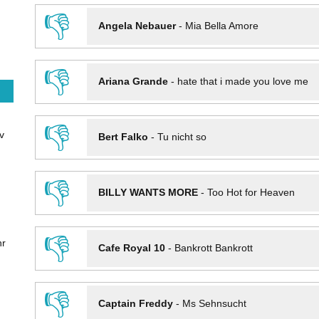
👎
Angela Nebauer
-
Mia Bella Amore
👎
Ariana Grande
-
hate that i made you love me
👎
v
Bert Falko
-
Tu nicht so
👎
BILLY WANTS MORE
-
Too Hot for Heaven
👎
hr
Cafe Royal 10
-
Bankrott Bankrott
👎
Captain Freddy
-
Ms Sehnsucht