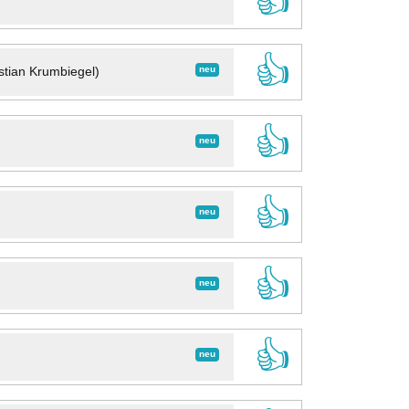
👍
👍
neu
stian Krumbiegel)
👍
neu
👍
neu
👍
neu
👍
neu