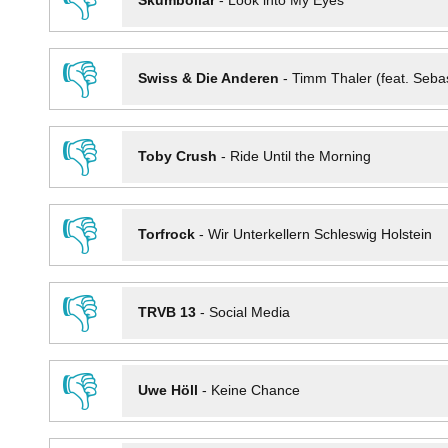
👎
Skumbollar
-
Look into My Eyes
👎
Swiss & Die Anderen
-
Timm Thaler (feat. Seba
👎
Toby Crush
-
Ride Until the Morning
👎
Torfrock
-
Wir Unterkellern Schleswig Holstein
👎
TRVB 13
-
Social Media
👎
Uwe Höll
-
Keine Chance