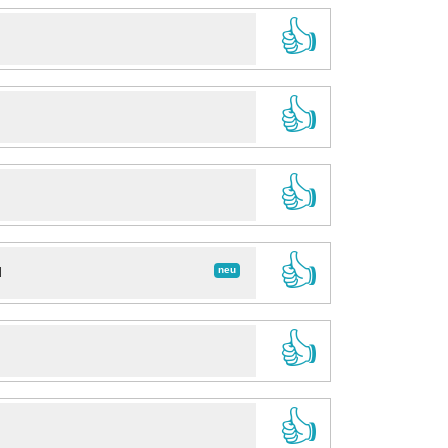
👍
👍
👍
👍
neu
d
👍
👍