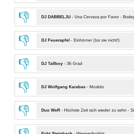
👎
DJ DABBELJU
-
Una Cerveza por Favor - Bode
👎
DJ Feuerapfel
-
Einhörner (Iss sie nicht!)
👎
DJ Tallboy
-
36 Grad
👎
DJ Wolfgang Karabas
-
Moskito
👎
Duo WeR
-
Höchste Zeit sich wieder zu sehn - Si
👎
Echt Steinbach
-
Wegwerfsoldat