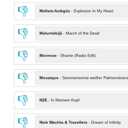
👎
Meltem Acikgöz
-
Explosion In My Heart
👎
Meluntekijä
-
March of the Dead
👎
Monrose
-
Shame (Radio Edit)
👎
Mosaique
-
Sommersonne weißer Palmenstran
👎
N2E
-
In Meinem Kopf
👎
Nick Wachta & Travellers
-
Dream of Infinity