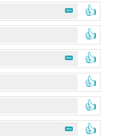
👍
neu
👍
👍
neu
👍
👍
👍
neu