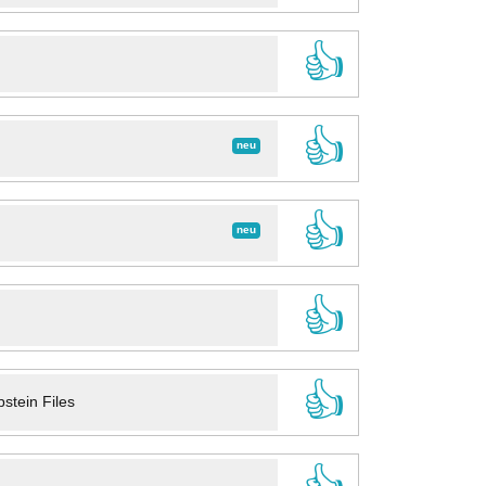
👍
👍
neu
👍
neu
👍
👍
stein Files