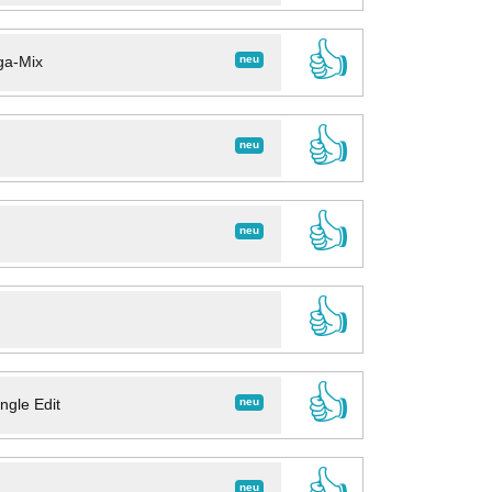
👍
neu
ga-Mix
👍
neu
👍
neu
👍
👍
neu
ngle Edit
👍
neu