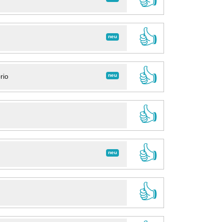
👍
neu
👍
neu
rio
👍
👍
neu
👍