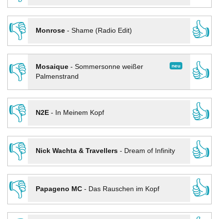
👎
👍
Monrose
-
Shame (Radio Edit)
👎
👍
neu
Mosaique
-
Sommersonne weißer
Palmenstrand
👎
👍
N2E
-
In Meinem Kopf
👎
👍
Nick Wachta & Travellers
-
Dream of Infinity
👎
👍
Papageno MC
-
Das Rauschen im Kopf