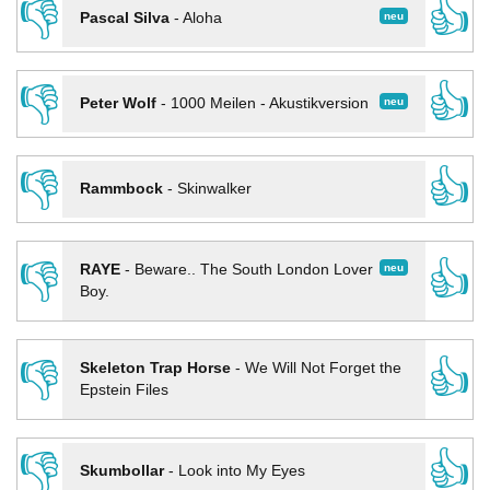
👎
👍
neu
Pascal Silva
-
Aloha
👎
👍
neu
Peter Wolf
-
1000 Meilen - Akustikversion
👎
👍
Rammbock
-
Skinwalker
👎
👍
neu
RAYE
-
Beware.. The South London Lover
Boy.
👎
👍
Skeleton Trap Horse
-
We Will Not Forget the
Epstein Files
👎
👍
Skumbollar
-
Look into My Eyes