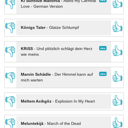
👎
👍
neu
KI Sunclub Mallorca
-
Adios my Carnival
Love - German Version
👎
👍
Königs Taler
-
Glatze Schlumpf
👎
👍
neu
KRiSS
-
Und plötzlich schlägt dein Herz
wie meins
👎
👍
neu
Marvin Schädle
-
Der Himmel kann auf
mich warten
👎
👍
Meltem Acikgöz
-
Explosion In My Heart
👎
👍
Meluntekijä
-
March of the Dead