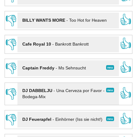
👎
👍
BILLY WANTS MORE
-
Too Hot for Heaven
👎
👍
Cafe Royal 10
-
Bankrott Bankrott
👎
👍
neu
Captain Freddy
-
Ms Sehnsucht
👎
👍
neu
DJ DABBELJU
-
Una Cerveza por Favor -
Bodega-Mix
👎
👍
neu
DJ Feuerapfel
-
Einhörner (Iss sie nicht!)