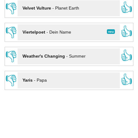
👎
👍
Velvet Vulture
-
Planet Earth
👎
👍
neu
Viertelpoet
-
Dein Name
👎
👍
Weather's Changing
-
Summer
👎
👍
Yaris
-
Papa