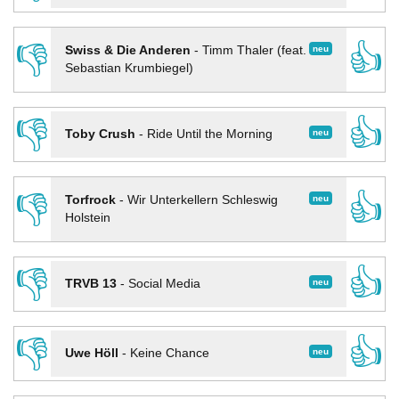
👎
👍
neu
Swiss & Die Anderen
-
Timm Thaler (feat.
Sebastian Krumbiegel)
👎
👍
neu
Toby Crush
-
Ride Until the Morning
👎
👍
neu
Torfrock
-
Wir Unterkellern Schleswig
Holstein
👎
👍
neu
TRVB 13
-
Social Media
👎
👍
neu
Uwe Höll
-
Keine Chance