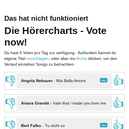
Das hat nicht funktioniert
Die Hörercharts - Vote
now!
Du hast 5 Votes pro Tag zur verfügung.. Außerdem kannst du
eigene Titel
vorschlagen
, oder aber ins
Archiv
blicken, um den
Verlauf einzelner Songs zu betrachten.
👎
👍
neu
Angela Nebauer
-
Mia Bella Amore
👎
👍
Ariana Grande
-
hate that i made you love me
👎
👍
neu
Bert Falko
-
Tu nicht so