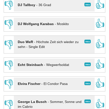
👎
👍
neu
DJ Tallboy
-
36 Grad
👎
👍
DJ Wolfgang Karabas
-
Moskito
👎
👍
neu
Duo WeR
-
Höchste Zeit sich wieder zu
sehn - Single Edit
👎
👍
neu
Echt Steinbach
-
Wegwerfsoldat
👎
👍
neu
Elvira Fischer
-
El Condor Pasa
👎
👍
neu
George La Busch
-
Sommer, Sonne und
im Cabrio