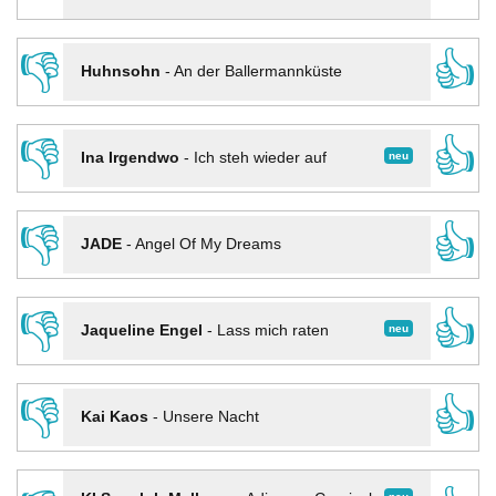
👎
👍
Huhnsohn
-
An der Ballermannküste
👎
👍
neu
Ina Irgendwo
-
Ich steh wieder auf
👎
👍
JADE
-
Angel Of My Dreams
👎
👍
neu
Jaqueline Engel
-
Lass mich raten
👎
👍
Kai Kaos
-
Unsere Nacht