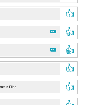
👍
👍
neu
👍
neu
👍
👍
stein Files