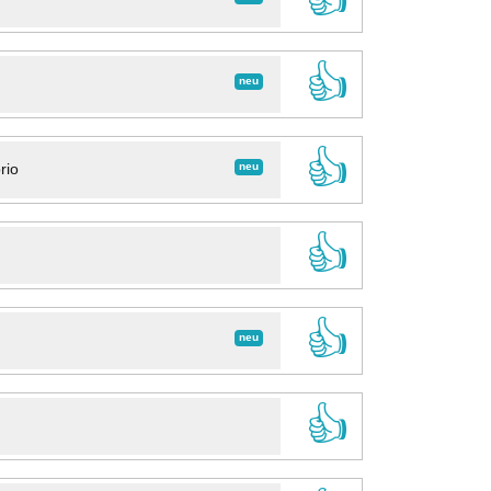
👍
neu
👍
neu
rio
👍
👍
neu
👍