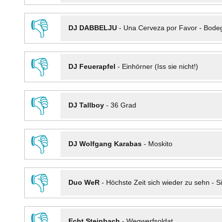
👎
DJ DABBELJU
-
Una Cerveza por Favor - Bode
👎
DJ Feuerapfel
-
Einhörner (Iss sie nicht!)
👎
DJ Tallboy
-
36 Grad
👎
DJ Wolfgang Karabas
-
Moskito
👎
Duo WeR
-
Höchste Zeit sich wieder zu sehn - Si
👎
Echt Steinbach
-
Wegwerfsoldat