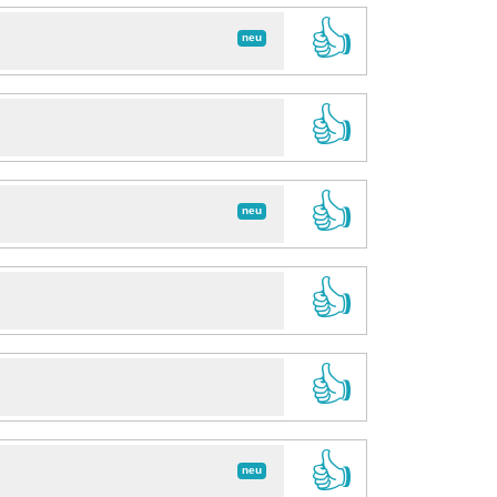
👍
neu
👍
👍
neu
👍
👍
👍
neu