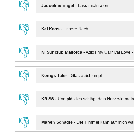
👎
Jaqueline Engel
-
Lass mich raten
👎
Kai Kaos
-
Unsere Nacht
👎
KI Sunclub Mallorca
-
Adios my Carnival Love 
👎
Königs Taler
-
Glatze Schlumpf
👎
KRiSS
-
Und plötzlich schlägt dein Herz wie mei
👎
Marvin Schädle
-
Der Himmel kann auf mich wa