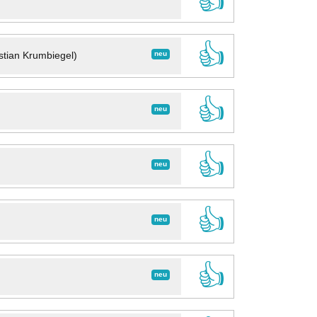
👍
👍
neu
stian Krumbiegel)
👍
neu
👍
neu
👍
neu
👍
neu