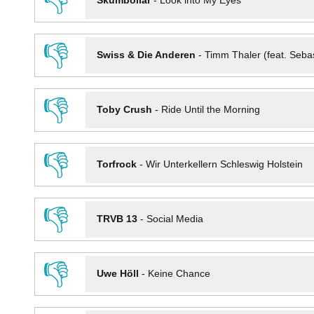
👎
Skumbollar
-
Look into My Eyes
👎
Swiss & Die Anderen
-
Timm Thaler (feat. Seba
👎
Toby Crush
-
Ride Until the Morning
👎
Torfrock
-
Wir Unterkellern Schleswig Holstein
👎
TRVB 13
-
Social Media
👎
Uwe Höll
-
Keine Chance