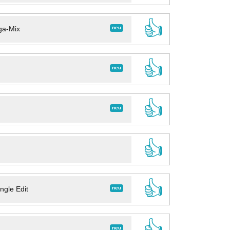
👍
neu
ga-Mix
👍
neu
👍
neu
👍
👍
neu
ngle Edit
👍
neu