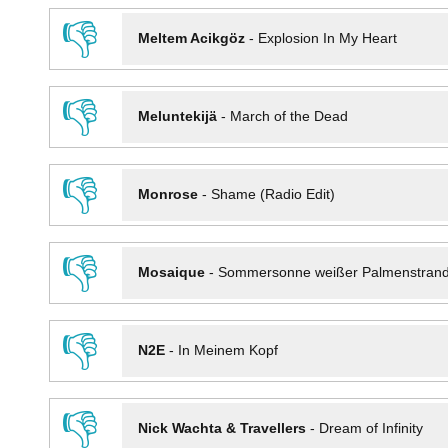
👎
Meltem Acikgöz
-
Explosion In My Heart
👎
Meluntekijä
-
March of the Dead
👎
Monrose
-
Shame (Radio Edit)
👎
Mosaique
-
Sommersonne weißer Palmenstran
👎
N2E
-
In Meinem Kopf
👎
Nick Wachta & Travellers
-
Dream of Infinity