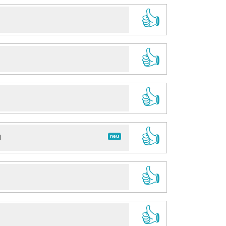
👍
👍
👍
👍
neu
d
👍
👍