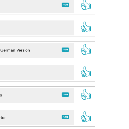
👍
neu
👍
👍
neu
- German Version
👍
👍
neu
ns
👍
neu
rten