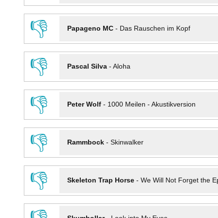
👎
Papageno MC
-
Das Rauschen im Kopf
👎
Pascal Silva
-
Aloha
👎
Peter Wolf
-
1000 Meilen - Akustikversion
👎
Rammbock
-
Skinwalker
👎
Skeleton Trap Horse
-
We Will Not Forget the Ep