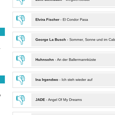
👎
Elvira Fischer
-
El Condor Pasa
👎
George La Busch
-
Sommer, Sonne und im Cab
.
👎
Huhnsohn
-
An der Ballermannküste
👎
Ina Irgendwo
-
Ich steh wieder auf
n
👎
JADE
-
Angel Of My Dreams