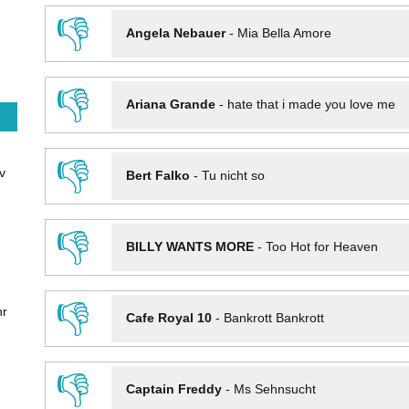
👎
Angela Nebauer
-
Mia Bella Amore
👎
Ariana Grande
-
hate that i made you love me
👎
v
Bert Falko
-
Tu nicht so
👎
BILLY WANTS MORE
-
Too Hot for Heaven
👎
hr
Cafe Royal 10
-
Bankrott Bankrott
👎
Captain Freddy
-
Ms Sehnsucht