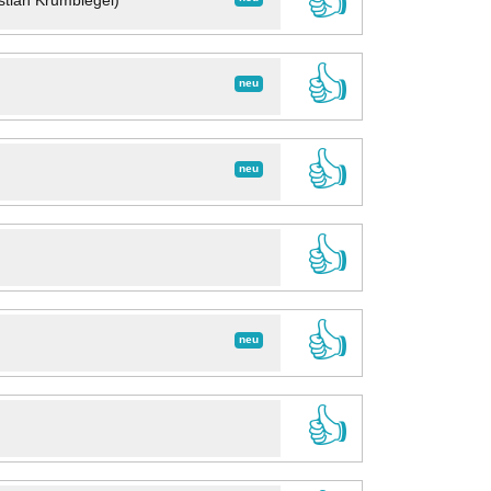
👍
stian Krumbiegel)
👍
neu
👍
neu
👍
👍
neu
👍