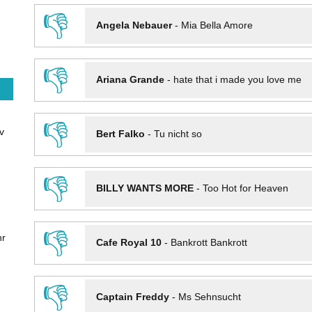
👎
Angela Nebauer
-
Mia Bella Amore
👎
Ariana Grande
-
hate that i made you love me
👎
v
Bert Falko
-
Tu nicht so
👎
BILLY WANTS MORE
-
Too Hot for Heaven
👎
hr
Cafe Royal 10
-
Bankrott Bankrott
👎
Captain Freddy
-
Ms Sehnsucht