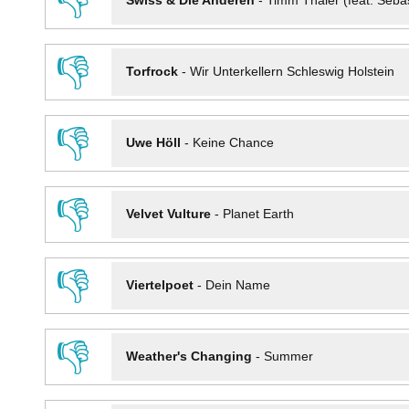
👎
Swiss & Die Anderen
-
Timm Thaler (feat. Seba
👎
Torfrock
-
Wir Unterkellern Schleswig Holstein
👎
Uwe Höll
-
Keine Chance
👎
Velvet Vulture
-
Planet Earth
👎
Viertelpoet
-
Dein Name
👎
Weather's Changing
-
Summer