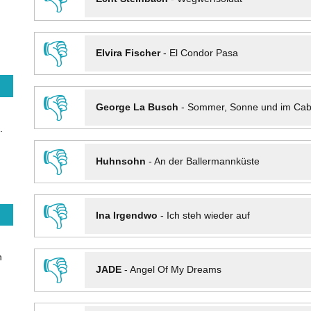
👎
Elvira Fischer
-
El Condor Pasa
👎
George La Busch
-
Sommer, Sonne und im Cab
.
👎
Huhnsohn
-
An der Ballermannküste
👎
Ina Irgendwo
-
Ich steh wieder auf
n
👎
JADE
-
Angel Of My Dreams