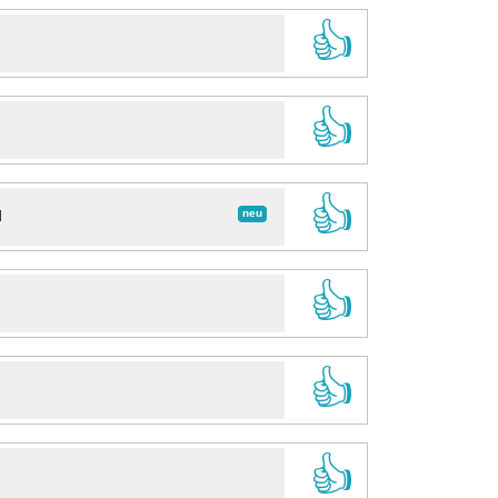
👍
👍
👍
neu
d
👍
👍
👍