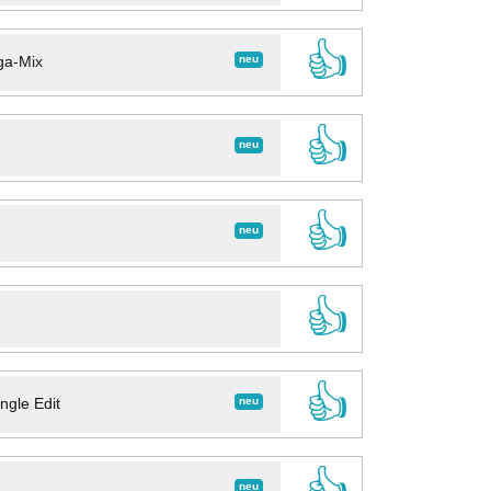
👍
neu
ga-Mix
👍
neu
👍
neu
👍
👍
neu
ngle Edit
👍
neu