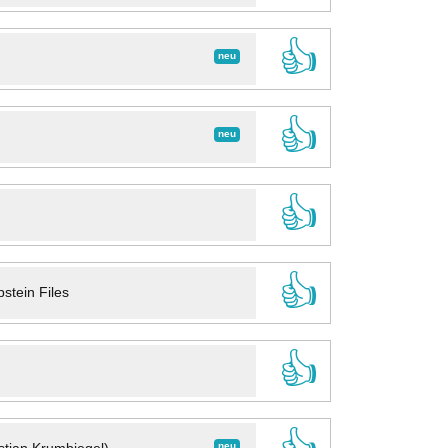
👍
neu
👍
neu
👍
👍
stein Files
👍
neu