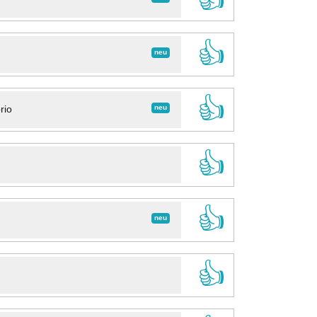
👍
neu
👍
neu
rio
👍
👍
neu
👍