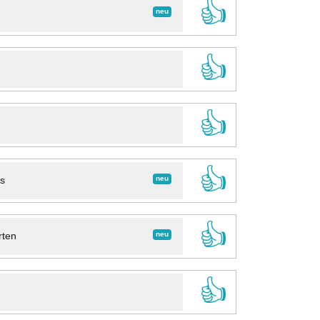
👍
neu
👍
👍
👍
neu
ns
👍
neu
rten
👍