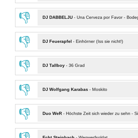
👎
DJ DABBELJU
-
Una Cerveza por Favor - Bode
👎
DJ Feuerapfel
-
Einhörner (Iss sie nicht!)
👎
DJ Tallboy
-
36 Grad
👎
DJ Wolfgang Karabas
-
Moskito
👎
Duo WeR
-
Höchste Zeit sich wieder zu sehn - Si
👎
Echt Steinbach
-
Wegwerfsoldat