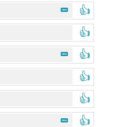
👍
neu
👍
👍
neu
👍
👍
👍
neu