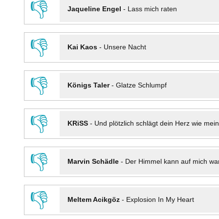
👎
Jaqueline Engel
-
Lass mich raten
👎
Kai Kaos
-
Unsere Nacht
👎
Königs Taler
-
Glatze Schlumpf
👎
KRiSS
-
Und plötzlich schlägt dein Herz wie mei
👎
Marvin Schädle
-
Der Himmel kann auf mich wa
👎
Meltem Acikgöz
-
Explosion In My Heart