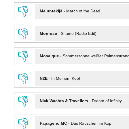
👎
Meluntekijä
-
March of the Dead
👎
Monrose
-
Shame (Radio Edit)
👎
Mosaique
-
Sommersonne weißer Palmenstran
👎
N2E
-
In Meinem Kopf
👎
Nick Wachta & Travellers
-
Dream of Infinity
👎
Papageno MC
-
Das Rauschen im Kopf