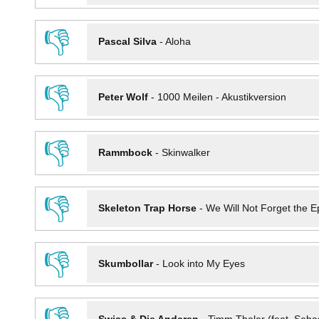
👎
Pascal Silva
-
Aloha
👎
Peter Wolf
-
1000 Meilen - Akustikversion
👎
Rammbock
-
Skinwalker
👎
Skeleton Trap Horse
-
We Will Not Forget the Ep
👎
Skumbollar
-
Look into My Eyes