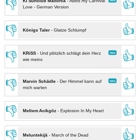
👎
👍
neu
KI Sunclub Mallorca
-
Adios my Carnival
Love - German Version
👎
👍
Königs Taler
-
Glatze Schlumpf
👎
👍
neu
KRiSS
-
Und plötzlich schlägt dein Herz
wie meins
👎
👍
neu
Marvin Schädle
-
Der Himmel kann auf
mich warten
👎
👍
Meltem Acikgöz
-
Explosion In My Heart
👎
👍
Meluntekijä
-
March of the Dead