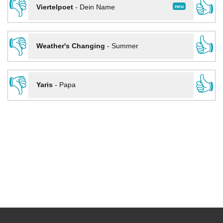
👎
👍
neu
Viertelpoet
-
Dein Name
👎
👍
Weather's Changing
-
Summer
👎
👍
Yaris
-
Papa