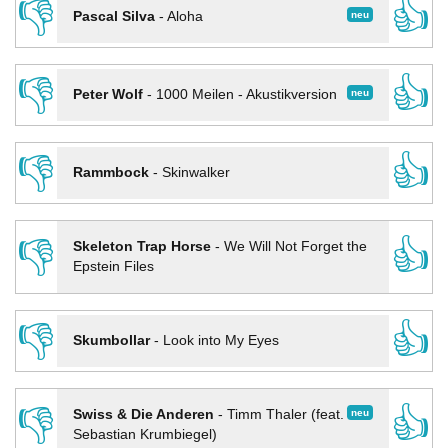
👎
👍
neu
Pascal Silva
-
Aloha
👎
👍
neu
Peter Wolf
-
1000 Meilen - Akustikversion
👎
👍
Rammbock
-
Skinwalker
👎
👍
Skeleton Trap Horse
-
We Will Not Forget the
Epstein Files
👎
👍
Skumbollar
-
Look into My Eyes
👎
👍
neu
Swiss & Die Anderen
-
Timm Thaler (feat.
Sebastian Krumbiegel)