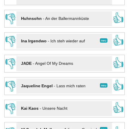
👎
👍
Huhnsohn
-
An der Ballermannküste
👎
👍
neu
Ina Irgendwo
-
Ich steh wieder auf
👎
👍
JADE
-
Angel Of My Dreams
👎
👍
neu
Jaqueline Engel
-
Lass mich raten
👎
👍
Kai Kaos
-
Unsere Nacht