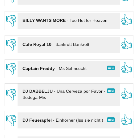
👎
👍
BILLY WANTS MORE
-
Too Hot for Heaven
👎
👍
Cafe Royal 10
-
Bankrott Bankrott
👎
👍
neu
Captain Freddy
-
Ms Sehnsucht
👎
👍
neu
DJ DABBELJU
-
Una Cerveza por Favor -
Bodega-Mix
👎
👍
neu
DJ Feuerapfel
-
Einhörner (Iss sie nicht!)