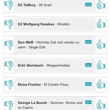
👎
👍
neu
DJ Tallboy
-
36 Grad
👎
👍
DJ Wolfgang Karabas
-
Moskito
👎
👍
neu
Duo WeR
-
Höchste Zeit sich wieder zu
sehn - Single Edit
👎
👍
neu
Echt Steinbach
-
Wegwerfsoldat
👎
👍
neu
Elvira Fischer
-
El Condor Pasa
👎
👍
neu
George La Busch
-
Sommer, Sonne und
im Cabrio