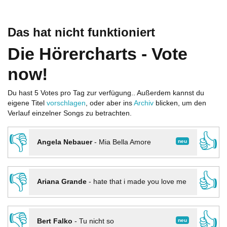
Das hat nicht funktioniert
Die Hörercharts - Vote
now!
Du hast 5 Votes pro Tag zur verfügung.. Außerdem kannst du
eigene Titel
vorschlagen
, oder aber ins
Archiv
blicken, um den
Verlauf einzelner Songs zu betrachten.
👎
👍
neu
Angela Nebauer
-
Mia Bella Amore
👎
👍
Ariana Grande
-
hate that i made you love me
👎
👍
neu
Bert Falko
-
Tu nicht so