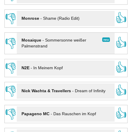
👎
👍
Monrose
-
Shame (Radio Edit)
👎
👍
neu
Mosaique
-
Sommersonne weißer
Palmenstrand
👎
👍
N2E
-
In Meinem Kopf
👎
👍
Nick Wachta & Travellers
-
Dream of Infinity
👎
👍
Papageno MC
-
Das Rauschen im Kopf