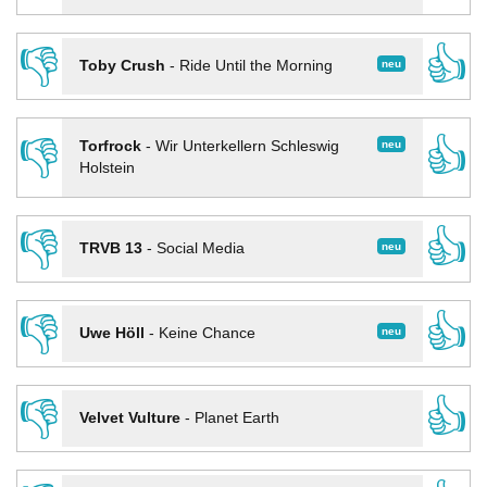
👎
👍
neu
Toby Crush
-
Ride Until the Morning
👎
👍
neu
Torfrock
-
Wir Unterkellern Schleswig
Holstein
👎
👍
neu
TRVB 13
-
Social Media
👎
👍
neu
Uwe Höll
-
Keine Chance
👎
👍
Velvet Vulture
-
Planet Earth