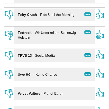
👎
👍
neu
Toby Crush
-
Ride Until the Morning
👎
👍
neu
Torfrock
-
Wir Unterkellern Schleswig
Holstein
👎
👍
neu
TRVB 13
-
Social Media
👎
👍
neu
Uwe Höll
-
Keine Chance
👎
👍
Velvet Vulture
-
Planet Earth