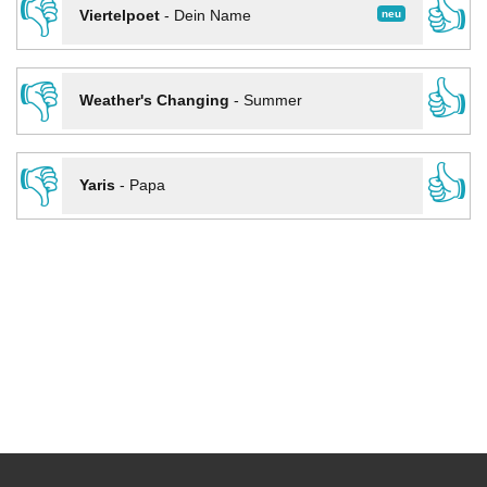
👎
👍
neu
Viertelpoet
-
Dein Name
👎
👍
Weather's Changing
-
Summer
👎
👍
Yaris
-
Papa