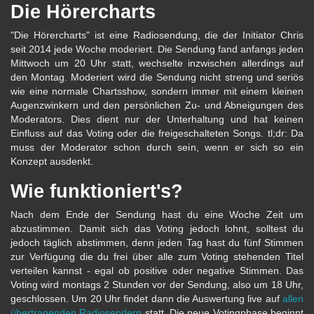
Die Hörercharts
"Die Hörercharts" ist eine Radiosendung, die der Initiator Chris
seit 2014 jede Woche moderiert. Die Sendung fand anfangs jeden
Mittwoch um 20 Uhr statt, wechselte inzwischen allerdings auf
den Montag. Moderiert wird die Sendung nicht streng und seriös
wie eine normale Chartsshow, sondern immer mit einem kleinen
Augenzwinkern und den persönlichen Zu- und Abneigungen des
Moderators. Dies dient nur der Unterhaltung und hat keinen
Einfluss auf das Voting oder die freigeschalteten Songs. tl;dr: Da
muss der Moderator schon durch sein, wenn er sich so ein
Konzept ausdenkt.
Wie funktioniert's?
Nach dem Ende der Sendung hast du eine Woche Zeit um
abzustimmen. Damit sich das Voting jedoch lohnt, solltest du
jedoch täglich abstimmen, denn jeden Tag hast du fünf Stimmen
zur Verfügung die du frei über alle zum Voting stehenden Titel
verteilen kannst - egal ob positive oder negative Stimmen. Das
Voting wird montags 2 Stunden vor der Sendung, also um 18 Uhr,
geschlossen. Um 20 Uhr findet dann die Auswertung live auf
allen
übertragenden Radiosendern
statt. Die neue Votingphase beginnt