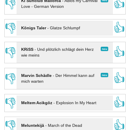
👎
👍
neu
KI Sunclub Mallorca
-
Adios my Carnival
Love - German Version
👎
👍
Königs Taler
-
Glatze Schlumpf
👎
👍
neu
KRiSS
-
Und plötzlich schlägt dein Herz
wie meins
👎
👍
neu
Marvin Schädle
-
Der Himmel kann auf
mich warten
👎
👍
Meltem Acikgöz
-
Explosion In My Heart
👎
👍
Meluntekijä
-
March of the Dead