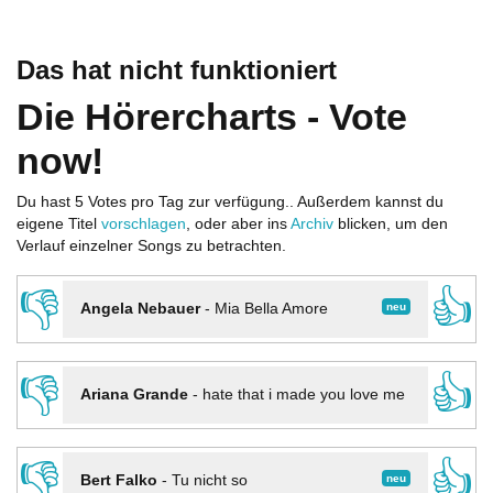
Das hat nicht funktioniert
Die Hörercharts - Vote
now!
Du hast 5 Votes pro Tag zur verfügung.. Außerdem kannst du
eigene Titel
vorschlagen
, oder aber ins
Archiv
blicken, um den
Verlauf einzelner Songs zu betrachten.
👎
👍
neu
Angela Nebauer
-
Mia Bella Amore
👎
👍
Ariana Grande
-
hate that i made you love me
👎
👍
neu
Bert Falko
-
Tu nicht so