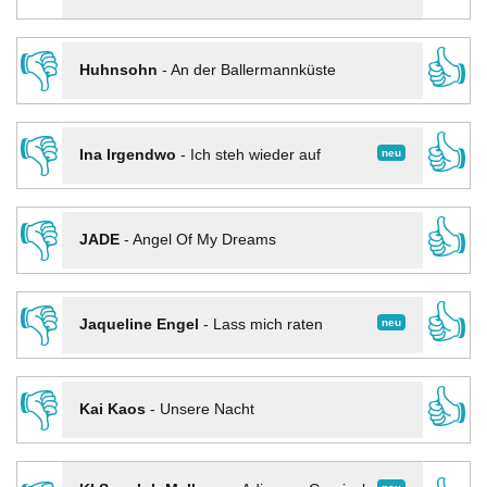
👎
👍
Huhnsohn
-
An der Ballermannküste
👎
👍
neu
Ina Irgendwo
-
Ich steh wieder auf
👎
👍
JADE
-
Angel Of My Dreams
👎
👍
neu
Jaqueline Engel
-
Lass mich raten
👎
👍
Kai Kaos
-
Unsere Nacht