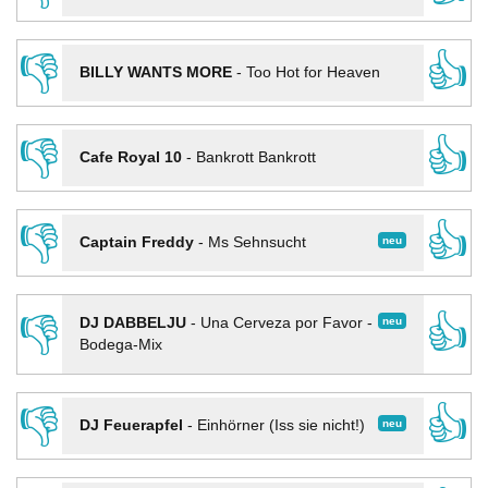
👎
👍
BILLY WANTS MORE
-
Too Hot for Heaven
👎
👍
Cafe Royal 10
-
Bankrott Bankrott
👎
👍
neu
Captain Freddy
-
Ms Sehnsucht
👎
👍
neu
DJ DABBELJU
-
Una Cerveza por Favor -
Bodega-Mix
👎
👍
neu
DJ Feuerapfel
-
Einhörner (Iss sie nicht!)