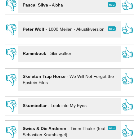
👎
👍
neu
Pascal Silva
-
Aloha
👎
👍
neu
Peter Wolf
-
1000 Meilen - Akustikversion
👎
👍
Rammbock
-
Skinwalker
👎
👍
Skeleton Trap Horse
-
We Will Not Forget the
Epstein Files
👎
👍
Skumbollar
-
Look into My Eyes
👎
👍
neu
Swiss & Die Anderen
-
Timm Thaler (feat.
Sebastian Krumbiegel)