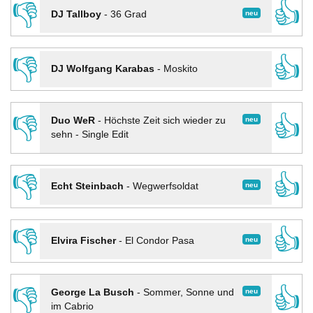
👎
👍
neu
DJ Tallboy
-
36 Grad
👎
👍
DJ Wolfgang Karabas
-
Moskito
👎
👍
neu
Duo WeR
-
Höchste Zeit sich wieder zu
sehn - Single Edit
👎
👍
neu
Echt Steinbach
-
Wegwerfsoldat
👎
👍
neu
Elvira Fischer
-
El Condor Pasa
👎
👍
neu
George La Busch
-
Sommer, Sonne und
im Cabrio