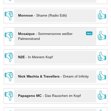
👎
👍
Monrose
-
Shame (Radio Edit)
👎
👍
neu
Mosaique
-
Sommersonne weißer
Palmenstrand
👎
👍
N2E
-
In Meinem Kopf
👎
👍
Nick Wachta & Travellers
-
Dream of Infinity
👎
👍
Papageno MC
-
Das Rauschen im Kopf