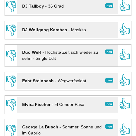
👎
👍
neu
DJ Tallboy
-
36 Grad
👎
👍
DJ Wolfgang Karabas
-
Moskito
👎
👍
neu
Duo WeR
-
Höchste Zeit sich wieder zu
sehn - Single Edit
👎
👍
neu
Echt Steinbach
-
Wegwerfsoldat
👎
👍
neu
Elvira Fischer
-
El Condor Pasa
👎
👍
neu
George La Busch
-
Sommer, Sonne und
im Cabrio