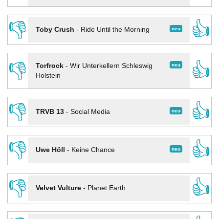
👎
👍
neu
Toby Crush
-
Ride Until the Morning
👎
👍
neu
Torfrock
-
Wir Unterkellern Schleswig
Holstein
👎
👍
neu
TRVB 13
-
Social Media
👎
👍
neu
Uwe Höll
-
Keine Chance
👎
👍
Velvet Vulture
-
Planet Earth