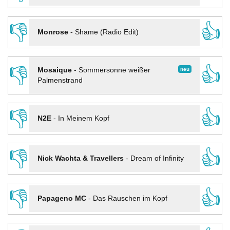
👎
👍
Monrose
-
Shame (Radio Edit)
👎
👍
neu
Mosaique
-
Sommersonne weißer
Palmenstrand
👎
👍
N2E
-
In Meinem Kopf
👎
👍
Nick Wachta & Travellers
-
Dream of Infinity
👎
👍
Papageno MC
-
Das Rauschen im Kopf