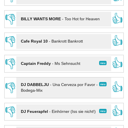
👎
👍
BILLY WANTS MORE
-
Too Hot for Heaven
👎
👍
Cafe Royal 10
-
Bankrott Bankrott
👎
👍
neu
Captain Freddy
-
Ms Sehnsucht
👎
👍
neu
DJ DABBELJU
-
Una Cerveza por Favor -
Bodega-Mix
👎
👍
neu
DJ Feuerapfel
-
Einhörner (Iss sie nicht!)