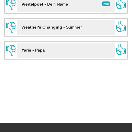
👎
👍
neu
Viertelpoet
-
Dein Name
👎
👍
Weather's Changing
-
Summer
👎
👍
Yaris
-
Papa