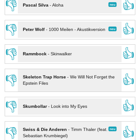
👎
👍
neu
Pascal Silva
-
Aloha
👎
👍
neu
Peter Wolf
-
1000 Meilen - Akustikversion
👎
👍
Rammbock
-
Skinwalker
👎
👍
Skeleton Trap Horse
-
We Will Not Forget the
Epstein Files
👎
👍
Skumbollar
-
Look into My Eyes
👎
👍
neu
Swiss & Die Anderen
-
Timm Thaler (feat.
Sebastian Krumbiegel)