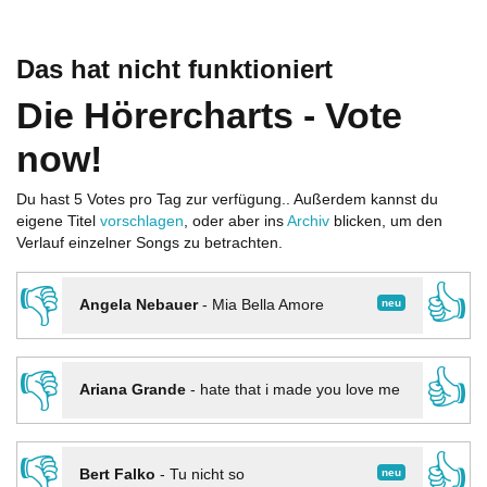
Das hat nicht funktioniert
Die Hörercharts - Vote
now!
Du hast 5 Votes pro Tag zur verfügung.. Außerdem kannst du
eigene Titel
vorschlagen
, oder aber ins
Archiv
blicken, um den
Verlauf einzelner Songs zu betrachten.
👎
👍
neu
Angela Nebauer
-
Mia Bella Amore
👎
👍
Ariana Grande
-
hate that i made you love me
👎
👍
neu
Bert Falko
-
Tu nicht so