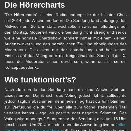
Die Hörercharts
"Die Hörercharts" ist eine Radiosendung, die der Initiator Chris
seit 2014 jede Woche moderiert. Die Sendung fand anfangs jeden
Mittwoch um 20 Uhr statt, wechselte inzwischen allerdings auf
den Montag. Moderiert wird die Sendung nicht streng und seriös
wie eine normale Chartsshow, sondern immer mit einem kleinen
Augenzwinkern und den persönlichen Zu- und Abneigungen des
Moderators. Dies dient nur der Unterhaltung und hat keinen
Einfluss auf das Voting oder die freigeschalteten Songs. tl;dr: Da
muss der Moderator schon durch sein, wenn er sich so ein
Konzept ausdenkt.
Wie funktioniert's?
Nach dem Ende der Sendung hast du eine Woche Zeit um
abzustimmen. Damit sich das Voting jedoch lohnt, solltest du
jedoch täglich abstimmen, denn jeden Tag hast du fünf Stimmen
zur Verfügung die du frei über alle zum Voting stehenden Titel
verteilen kannst - egal ob positive oder negative Stimmen. Das
Voting wird montags 2 Stunden vor der Sendung, also um 18 Uhr,
geschlossen. Um 20 Uhr findet dann die Auswertung live auf
allen
übertragenden Radiosendern
statt. Die neue Votingphase beginnt