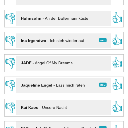
👎
👍
Huhnsohn
-
An der Ballermannküste
👎
👍
neu
Ina Irgendwo
-
Ich steh wieder auf
👎
👍
JADE
-
Angel Of My Dreams
👎
👍
neu
Jaqueline Engel
-
Lass mich raten
👎
👍
Kai Kaos
-
Unsere Nacht