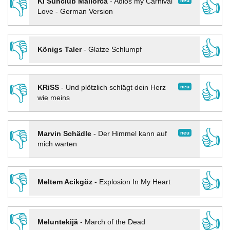
👎
👍
neu
KI Sunclub Mallorca
-
Adios my Carnival
Love - German Version
👎
👍
Königs Taler
-
Glatze Schlumpf
👎
👍
neu
KRiSS
-
Und plötzlich schlägt dein Herz
wie meins
👎
👍
neu
Marvin Schädle
-
Der Himmel kann auf
mich warten
👎
👍
Meltem Acikgöz
-
Explosion In My Heart
👎
👍
Meluntekijä
-
March of the Dead