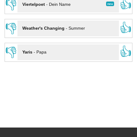
👎
👍
neu
Viertelpoet
-
Dein Name
👎
👍
Weather's Changing
-
Summer
👎
👍
Yaris
-
Papa