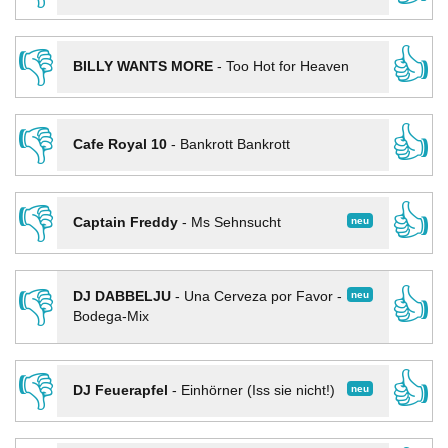
👎
👍
BILLY WANTS MORE
-
Too Hot for Heaven
👎
👍
Cafe Royal 10
-
Bankrott Bankrott
👎
👍
neu
Captain Freddy
-
Ms Sehnsucht
👎
👍
neu
DJ DABBELJU
-
Una Cerveza por Favor -
Bodega-Mix
👎
👍
neu
DJ Feuerapfel
-
Einhörner (Iss sie nicht!)