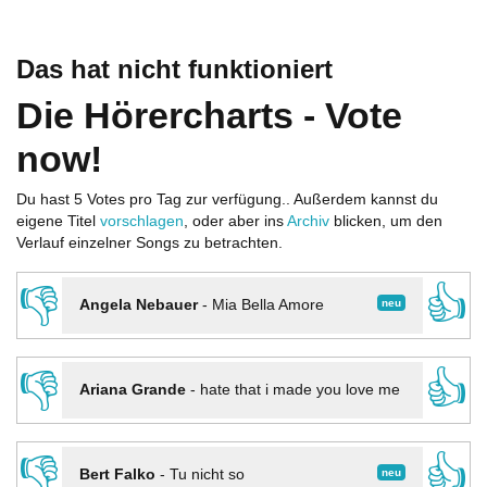
Das hat nicht funktioniert
Die Hörercharts - Vote
now!
Du hast 5 Votes pro Tag zur verfügung.. Außerdem kannst du
eigene Titel
vorschlagen
, oder aber ins
Archiv
blicken, um den
Verlauf einzelner Songs zu betrachten.
👎
👍
neu
Angela Nebauer
-
Mia Bella Amore
👎
👍
Ariana Grande
-
hate that i made you love me
👎
👍
neu
Bert Falko
-
Tu nicht so