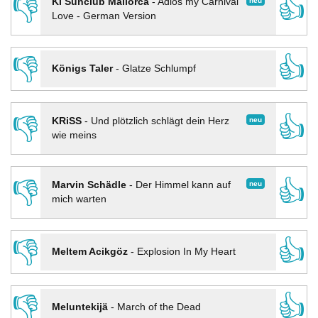
👎
👍
neu
KI Sunclub Mallorca
-
Adios my Carnival
Love - German Version
👎
👍
Königs Taler
-
Glatze Schlumpf
👎
👍
neu
KRiSS
-
Und plötzlich schlägt dein Herz
wie meins
👎
👍
neu
Marvin Schädle
-
Der Himmel kann auf
mich warten
👎
👍
Meltem Acikgöz
-
Explosion In My Heart
👎
👍
Meluntekijä
-
March of the Dead