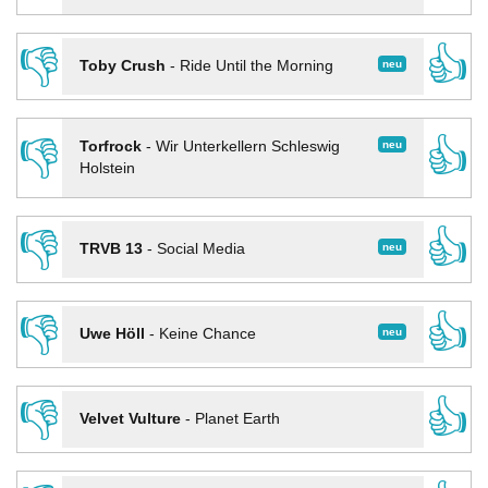
👎
👍
neu
Toby Crush
-
Ride Until the Morning
👎
👍
neu
Torfrock
-
Wir Unterkellern Schleswig
Holstein
👎
👍
neu
TRVB 13
-
Social Media
👎
👍
neu
Uwe Höll
-
Keine Chance
👎
👍
Velvet Vulture
-
Planet Earth