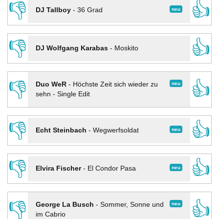
👎
👍
neu
DJ Tallboy
-
36 Grad
👎
👍
DJ Wolfgang Karabas
-
Moskito
👎
👍
neu
Duo WeR
-
Höchste Zeit sich wieder zu
sehn - Single Edit
👎
👍
neu
Echt Steinbach
-
Wegwerfsoldat
👎
👍
neu
Elvira Fischer
-
El Condor Pasa
👎
👍
neu
George La Busch
-
Sommer, Sonne und
im Cabrio