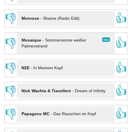
👎
👍
Monrose
-
Shame (Radio Edit)
👎
👍
neu
Mosaique
-
Sommersonne weißer
Palmenstrand
👎
👍
N2E
-
In Meinem Kopf
👎
👍
Nick Wachta & Travellers
-
Dream of Infinity
👎
👍
Papageno MC
-
Das Rauschen im Kopf