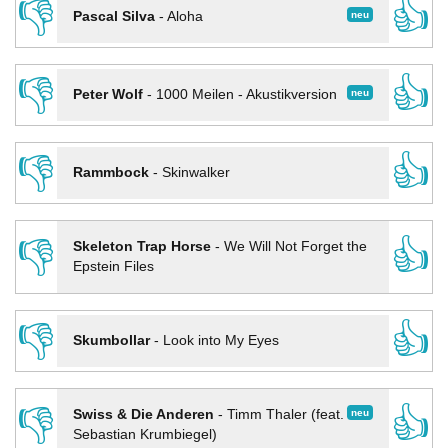
👎
👍
neu
Pascal Silva
-
Aloha
👎
👍
neu
Peter Wolf
-
1000 Meilen - Akustikversion
👎
👍
Rammbock
-
Skinwalker
👎
👍
Skeleton Trap Horse
-
We Will Not Forget the
Epstein Files
👎
👍
Skumbollar
-
Look into My Eyes
👎
👍
neu
Swiss & Die Anderen
-
Timm Thaler (feat.
Sebastian Krumbiegel)