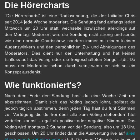
Die Hörercharts
"Die Hörercharts" ist eine Radiosendung, die der Initiator Chris
seit 2014 jede Woche moderiert. Die Sendung fand anfangs jeden
Mittwoch um 20 Uhr statt, wechselte inzwischen allerdings auf
den Montag. Moderiert wird die Sendung nicht streng und seriös
wie eine normale Chartsshow, sondern immer mit einem kleinen
Augenzwinkern und den persönlichen Zu- und Abneigungen des
Moderators. Dies dient nur der Unterhaltung und hat keinen
Einfluss auf das Voting oder die freigeschalteten Songs. tl;dr: Da
muss der Moderator schon durch sein, wenn er sich so ein
Konzept ausdenkt.
Wie funktioniert's?
Nach dem Ende der Sendung hast du eine Woche Zeit um
abzustimmen. Damit sich das Voting jedoch lohnt, solltest du
jedoch täglich abstimmen, denn jeden Tag hast du fünf Stimmen
zur Verfügung die du frei über alle zum Voting stehenden Titel
verteilen kannst - egal ob positive oder negative Stimmen. Das
Voting wird montags 2 Stunden vor der Sendung, also um 18 Uhr,
geschlossen. Um 20 Uhr findet dann die Auswertung live auf
allen
übertragenden Radiosendern
statt. Die neue Votingphase beginnt