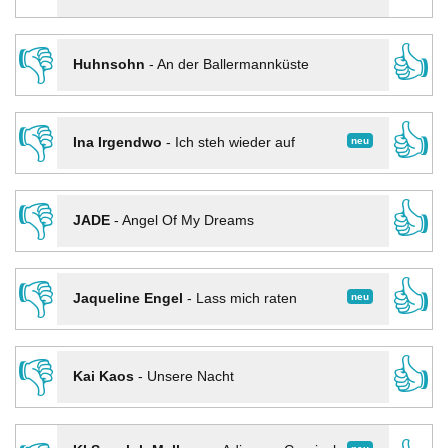
👎
👍
Huhnsohn
-
An der Ballermannküste
👎
👍
neu
Ina Irgendwo
-
Ich steh wieder auf
👎
👍
JADE
-
Angel Of My Dreams
👎
👍
neu
Jaqueline Engel
-
Lass mich raten
👎
👍
Kai Kaos
-
Unsere Nacht