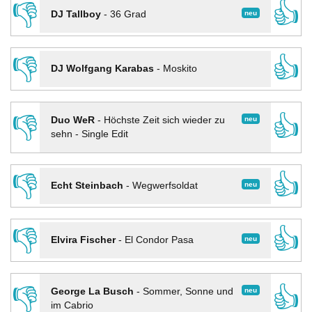
👎
👍
neu
DJ Tallboy
-
36 Grad
👎
👍
DJ Wolfgang Karabas
-
Moskito
👎
👍
neu
Duo WeR
-
Höchste Zeit sich wieder zu
sehn - Single Edit
👎
👍
neu
Echt Steinbach
-
Wegwerfsoldat
👎
👍
neu
Elvira Fischer
-
El Condor Pasa
👎
👍
neu
George La Busch
-
Sommer, Sonne und
im Cabrio