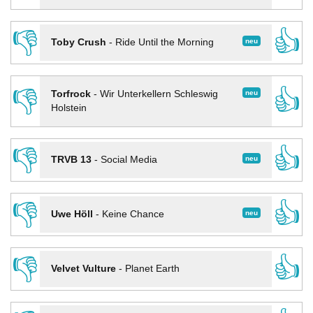
👎
👍
neu
Toby Crush
-
Ride Until the Morning
👎
👍
neu
Torfrock
-
Wir Unterkellern Schleswig
Holstein
👎
👍
neu
TRVB 13
-
Social Media
👎
👍
neu
Uwe Höll
-
Keine Chance
👎
👍
Velvet Vulture
-
Planet Earth