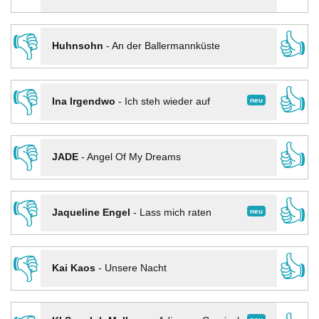
👎
👍
Huhnsohn
-
An der Ballermannküste
👎
👍
neu
Ina Irgendwo
-
Ich steh wieder auf
👎
👍
JADE
-
Angel Of My Dreams
👎
👍
neu
Jaqueline Engel
-
Lass mich raten
👎
👍
Kai Kaos
-
Unsere Nacht