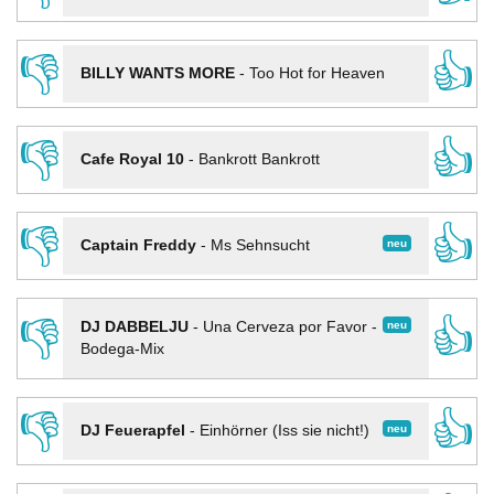
👎
👍
BILLY WANTS MORE
-
Too Hot for Heaven
👎
👍
Cafe Royal 10
-
Bankrott Bankrott
👎
👍
neu
Captain Freddy
-
Ms Sehnsucht
👎
👍
neu
DJ DABBELJU
-
Una Cerveza por Favor -
Bodega-Mix
👎
👍
neu
DJ Feuerapfel
-
Einhörner (Iss sie nicht!)