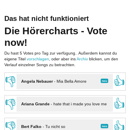
Das hat nicht funktioniert
Die Hörercharts - Vote
now!
Du hast 5 Votes pro Tag zur verfügung.. Außerdem kannst du
eigene Titel
vorschlagen
, oder aber ins
Archiv
blicken, um den
Verlauf einzelner Songs zu betrachten.
👎
👍
neu
Angela Nebauer
-
Mia Bella Amore
👎
👍
Ariana Grande
-
hate that i made you love me
👎
👍
neu
Bert Falko
-
Tu nicht so