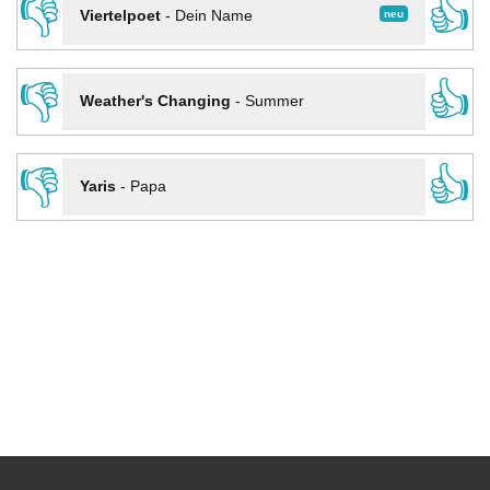
👎
👍
neu
Viertelpoet
-
Dein Name
👎
👍
Weather's Changing
-
Summer
👎
👍
Yaris
-
Papa