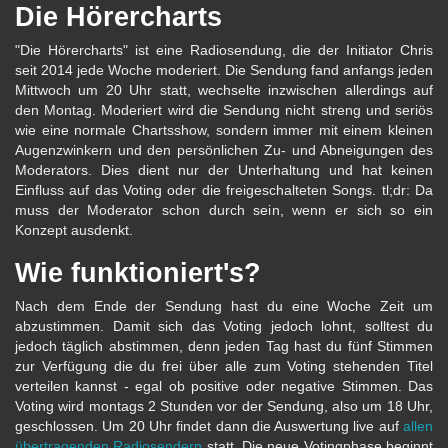
Die Hörercharts
"Die Hörercharts" ist eine Radiosendung, die der Initiator Chris
seit 2014 jede Woche moderiert. Die Sendung fand anfangs jeden
Mittwoch um 20 Uhr statt, wechselte inzwischen allerdings auf
den Montag. Moderiert wird die Sendung nicht streng und seriös
wie eine normale Chartsshow, sondern immer mit einem kleinen
Augenzwinkern und den persönlichen Zu- und Abneigungen des
Moderators. Dies dient nur der Unterhaltung und hat keinen
Einfluss auf das Voting oder die freigeschalteten Songs. tl;dr: Da
muss der Moderator schon durch sein, wenn er sich so ein
Konzept ausdenkt.
Wie funktioniert's?
Nach dem Ende der Sendung hast du eine Woche Zeit um
abzustimmen. Damit sich das Voting jedoch lohnt, solltest du
jedoch täglich abstimmen, denn jeden Tag hast du fünf Stimmen
zur Verfügung die du frei über alle zum Voting stehenden Titel
verteilen kannst - egal ob positive oder negative Stimmen. Das
Voting wird montags 2 Stunden vor der Sendung, also um 18 Uhr,
geschlossen. Um 20 Uhr findet dann die Auswertung live auf
allen
übertragenden Radiosendern
statt. Die neue Votingphase beginnt