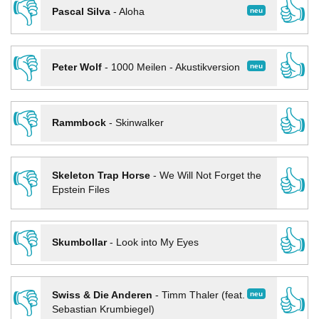
👎
👍
neu
Pascal Silva
-
Aloha
👎
👍
neu
Peter Wolf
-
1000 Meilen - Akustikversion
👎
👍
Rammbock
-
Skinwalker
👎
👍
Skeleton Trap Horse
-
We Will Not Forget the
Epstein Files
👎
👍
Skumbollar
-
Look into My Eyes
👎
👍
neu
Swiss & Die Anderen
-
Timm Thaler (feat.
Sebastian Krumbiegel)