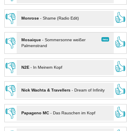
👎
👍
Monrose
-
Shame (Radio Edit)
👎
👍
neu
Mosaique
-
Sommersonne weißer
Palmenstrand
👎
👍
N2E
-
In Meinem Kopf
👎
👍
Nick Wachta & Travellers
-
Dream of Infinity
👎
👍
Papageno MC
-
Das Rauschen im Kopf