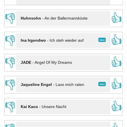
👎
👍
Huhnsohn
-
An der Ballermannküste
👎
👍
neu
Ina Irgendwo
-
Ich steh wieder auf
👎
👍
JADE
-
Angel Of My Dreams
👎
👍
neu
Jaqueline Engel
-
Lass mich raten
👎
👍
Kai Kaos
-
Unsere Nacht