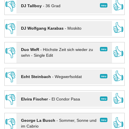
👎
👍
neu
DJ Tallboy
-
36 Grad
👎
👍
DJ Wolfgang Karabas
-
Moskito
👎
👍
neu
Duo WeR
-
Höchste Zeit sich wieder zu
sehn - Single Edit
👎
👍
neu
Echt Steinbach
-
Wegwerfsoldat
👎
👍
neu
Elvira Fischer
-
El Condor Pasa
👎
👍
neu
George La Busch
-
Sommer, Sonne und
im Cabrio