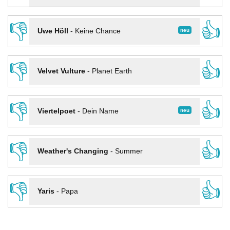
👎
👍
neu
Uwe Höll
-
Keine Chance
👎
👍
Velvet Vulture
-
Planet Earth
👎
👍
neu
Viertelpoet
-
Dein Name
👎
👍
Weather's Changing
-
Summer
👎
👍
Yaris
-
Papa