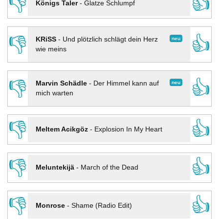
👎
👍
Königs Taler
-
Glatze Schlumpf
👎
👍
neu
KRiSS
-
Und plötzlich schlägt dein Herz
wie meins
👎
👍
neu
Marvin Schädle
-
Der Himmel kann auf
mich warten
👎
👍
Meltem Acikgöz
-
Explosion In My Heart
👎
👍
Meluntekijä
-
March of the Dead
👎
👍
Monrose
-
Shame (Radio Edit)