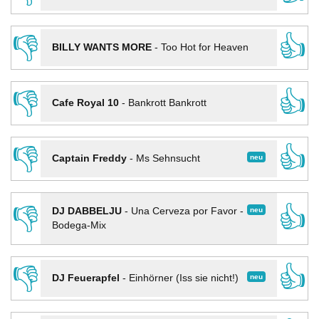
👎
👍
BILLY WANTS MORE
-
Too Hot for Heaven
👎
👍
Cafe Royal 10
-
Bankrott Bankrott
👎
👍
neu
Captain Freddy
-
Ms Sehnsucht
👎
👍
neu
DJ DABBELJU
-
Una Cerveza por Favor -
Bodega-Mix
👎
👍
neu
DJ Feuerapfel
-
Einhörner (Iss sie nicht!)