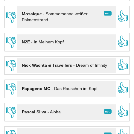
👎
👍
neu
Mosaique
-
Sommersonne weißer
Palmenstrand
👎
👍
N2E
-
In Meinem Kopf
👎
👍
Nick Wachta & Travellers
-
Dream of Infinity
👎
👍
Papageno MC
-
Das Rauschen im Kopf
👎
👍
neu
Pascal Silva
-
Aloha