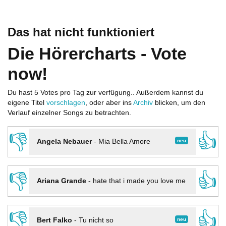
Das hat nicht funktioniert
Die Hörercharts - Vote
now!
Du hast 5 Votes pro Tag zur verfügung.. Außerdem kannst du
eigene Titel
vorschlagen
, oder aber ins
Archiv
blicken, um den
Verlauf einzelner Songs zu betrachten.
👎
👍
neu
Angela Nebauer
-
Mia Bella Amore
👎
👍
Ariana Grande
-
hate that i made you love me
👎
👍
neu
Bert Falko
-
Tu nicht so