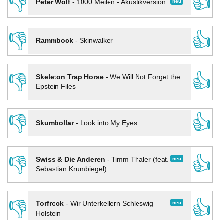
👎
👍
neu
Peter Wolf
-
1000 Meilen - Akustikversion
👎
👍
Rammbock
-
Skinwalker
👎
👍
Skeleton Trap Horse
-
We Will Not Forget the
Epstein Files
👎
👍
Skumbollar
-
Look into My Eyes
👎
👍
neu
Swiss & Die Anderen
-
Timm Thaler (feat.
Sebastian Krumbiegel)
👎
👍
neu
Torfrock
-
Wir Unterkellern Schleswig
Holstein