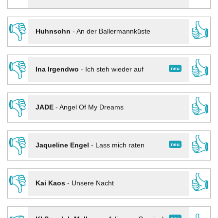
👎
👍
Huhnsohn
-
An der Ballermannküste
👎
👍
neu
Ina Irgendwo
-
Ich steh wieder auf
👎
👍
JADE
-
Angel Of My Dreams
👎
👍
neu
Jaqueline Engel
-
Lass mich raten
👎
👍
Kai Kaos
-
Unsere Nacht