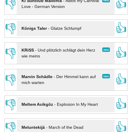
👎
👍
neu
KI Sunclub Mallorca
-
Adios my Carnival
Love - German Version
👎
👍
Königs Taler
-
Glatze Schlumpf
👎
👍
neu
KRiSS
-
Und plötzlich schlägt dein Herz
wie meins
👎
👍
neu
Marvin Schädle
-
Der Himmel kann auf
mich warten
👎
👍
Meltem Acikgöz
-
Explosion In My Heart
👎
👍
Meluntekijä
-
March of the Dead