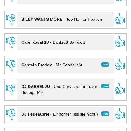
👎
👍
BILLY WANTS MORE
-
Too Hot for Heaven
👎
👍
Cafe Royal 10
-
Bankrott Bankrott
👎
👍
neu
Captain Freddy
-
Ms Sehnsucht
👎
👍
neu
DJ DABBELJU
-
Una Cerveza por Favor -
Bodega-Mix
👎
👍
neu
DJ Feuerapfel
-
Einhörner (Iss sie nicht!)