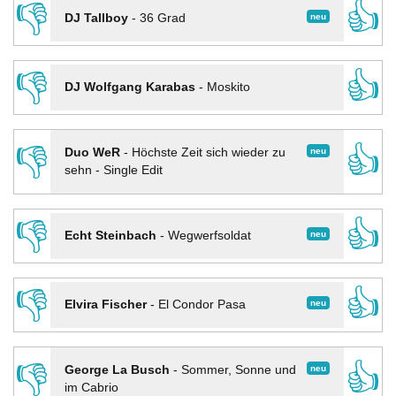
👎
👍
neu
DJ Tallboy
-
36 Grad
👎
👍
DJ Wolfgang Karabas
-
Moskito
👎
👍
neu
Duo WeR
-
Höchste Zeit sich wieder zu
sehn - Single Edit
👎
👍
neu
Echt Steinbach
-
Wegwerfsoldat
👎
👍
neu
Elvira Fischer
-
El Condor Pasa
👎
👍
neu
George La Busch
-
Sommer, Sonne und
im Cabrio