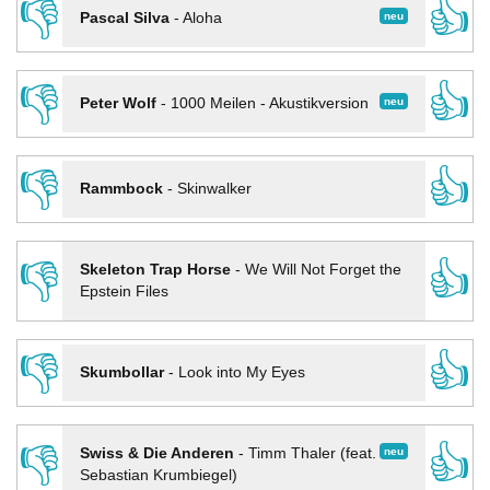
👎
👍
neu
Pascal Silva
-
Aloha
👎
👍
neu
Peter Wolf
-
1000 Meilen - Akustikversion
👎
👍
Rammbock
-
Skinwalker
👎
👍
Skeleton Trap Horse
-
We Will Not Forget the
Epstein Files
👎
👍
Skumbollar
-
Look into My Eyes
👎
👍
neu
Swiss & Die Anderen
-
Timm Thaler (feat.
Sebastian Krumbiegel)