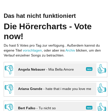
Das hat nicht funktioniert
Die Hörercharts - Vote
now!
Du hast 5 Votes pro Tag zur verfügung.. Außerdem kannst du
eigene Titel
vorschlagen
, oder aber ins
Archiv
blicken, um den
Verlauf einzelner Songs zu betrachten.
👎
👍
neu
Angela Nebauer
-
Mia Bella Amore
👎
👍
Ariana Grande
-
hate that i made you love me
👎
👍
neu
Bert Falko
-
Tu nicht so