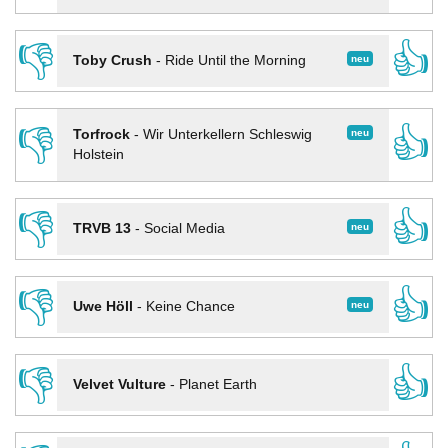
👎
👍
neu
Toby Crush
-
Ride Until the Morning
👎
👍
neu
Torfrock
-
Wir Unterkellern Schleswig
Holstein
👎
👍
neu
TRVB 13
-
Social Media
👎
👍
neu
Uwe Höll
-
Keine Chance
👎
👍
Velvet Vulture
-
Planet Earth