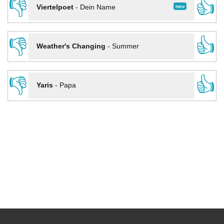
👎
👍
neu
Viertelpoet
-
Dein Name
👎
👍
Weather's Changing
-
Summer
👎
👍
Yaris
-
Papa