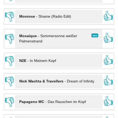
👎
👍
Monrose
-
Shame (Radio Edit)
👎
👍
neu
Mosaique
-
Sommersonne weißer
Palmenstrand
👎
👍
N2E
-
In Meinem Kopf
👎
👍
Nick Wachta & Travellers
-
Dream of Infinity
👎
👍
Papageno MC
-
Das Rauschen im Kopf