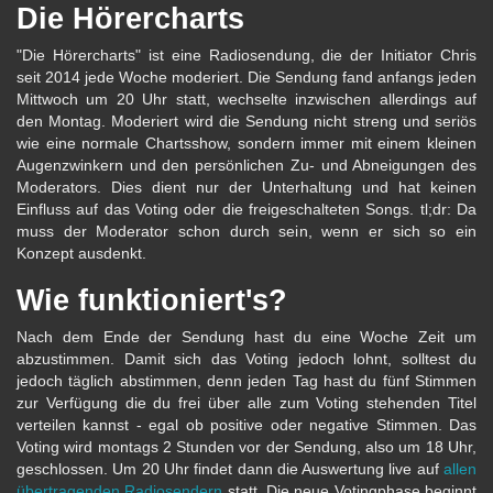
Die Hörercharts
"Die Hörercharts" ist eine Radiosendung, die der Initiator Chris
seit 2014 jede Woche moderiert. Die Sendung fand anfangs jeden
Mittwoch um 20 Uhr statt, wechselte inzwischen allerdings auf
den Montag. Moderiert wird die Sendung nicht streng und seriös
wie eine normale Chartsshow, sondern immer mit einem kleinen
Augenzwinkern und den persönlichen Zu- und Abneigungen des
Moderators. Dies dient nur der Unterhaltung und hat keinen
Einfluss auf das Voting oder die freigeschalteten Songs. tl;dr: Da
muss der Moderator schon durch sein, wenn er sich so ein
Konzept ausdenkt.
Wie funktioniert's?
Nach dem Ende der Sendung hast du eine Woche Zeit um
abzustimmen. Damit sich das Voting jedoch lohnt, solltest du
jedoch täglich abstimmen, denn jeden Tag hast du fünf Stimmen
zur Verfügung die du frei über alle zum Voting stehenden Titel
verteilen kannst - egal ob positive oder negative Stimmen. Das
Voting wird montags 2 Stunden vor der Sendung, also um 18 Uhr,
geschlossen. Um 20 Uhr findet dann die Auswertung live auf
allen
übertragenden Radiosendern
statt. Die neue Votingphase beginnt