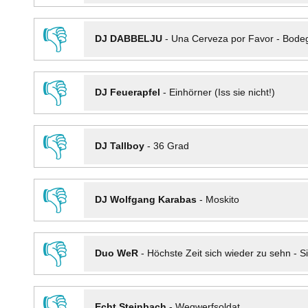
👎
DJ DABBELJU
-
Una Cerveza por Favor - Bode
👎
DJ Feuerapfel
-
Einhörner (Iss sie nicht!)
👎
DJ Tallboy
-
36 Grad
👎
DJ Wolfgang Karabas
-
Moskito
👎
Duo WeR
-
Höchste Zeit sich wieder zu sehn - Si
👎
Echt Steinbach
-
Wegwerfsoldat