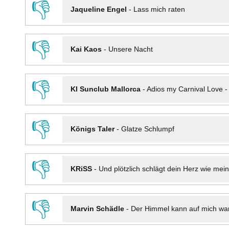
👎
Jaqueline Engel
-
Lass mich raten
👎
Kai Kaos
-
Unsere Nacht
👎
KI Sunclub Mallorca
-
Adios my Carnival Love 
👎
Königs Taler
-
Glatze Schlumpf
👎
KRiSS
-
Und plötzlich schlägt dein Herz wie mei
👎
Marvin Schädle
-
Der Himmel kann auf mich wa