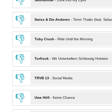
👎
Skumbollar
-
Look into My Eyes
👎
Swiss & Die Anderen
-
Timm Thaler (feat. Seba
👎
Toby Crush
-
Ride Until the Morning
👎
Torfrock
-
Wir Unterkellern Schleswig Holstein
👎
TRVB 13
-
Social Media
👎
Uwe Höll
-
Keine Chance