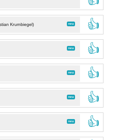
👍
👍
neu
stian Krumbiegel)
👍
neu
👍
neu
👍
neu
👍
neu