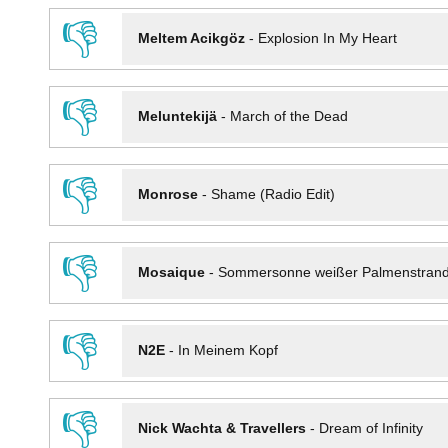
👎
Meltem Acikgöz
-
Explosion In My Heart
👎
Meluntekijä
-
March of the Dead
👎
Monrose
-
Shame (Radio Edit)
👎
Mosaique
-
Sommersonne weißer Palmenstran
👎
N2E
-
In Meinem Kopf
👎
Nick Wachta & Travellers
-
Dream of Infinity