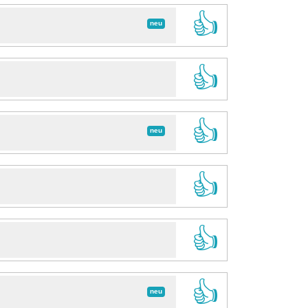
👍
neu
👍
👍
neu
👍
👍
👍
neu