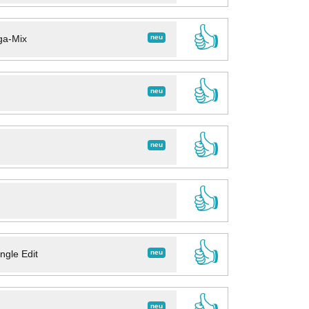
👍
neu
ga-Mix
👍
neu
👍
neu
👍
👍
neu
ngle Edit
👍
neu