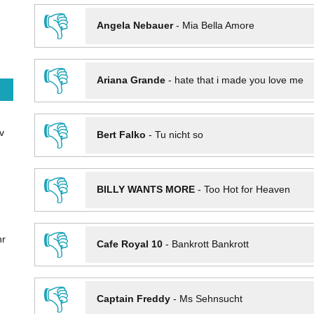
👎
Angela Nebauer
-
Mia Bella Amore
👎
Ariana Grande
-
hate that i made you love me
👎
v
Bert Falko
-
Tu nicht so
👎
BILLY WANTS MORE
-
Too Hot for Heaven
👎
hr
Cafe Royal 10
-
Bankrott Bankrott
👎
Captain Freddy
-
Ms Sehnsucht