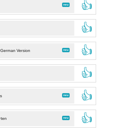
👍
neu
👍
👍
neu
- German Version
👍
👍
neu
ns
👍
neu
rten