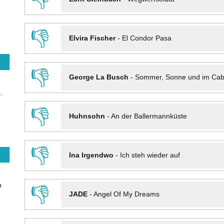
👎
Elvira Fischer
-
El Condor Pasa
👎
George La Busch
-
Sommer, Sonne und im Cab
.
👎
Huhnsohn
-
An der Ballermannküste
👎
Ina Irgendwo
-
Ich steh wieder auf
n
👎
JADE
-
Angel Of My Dreams