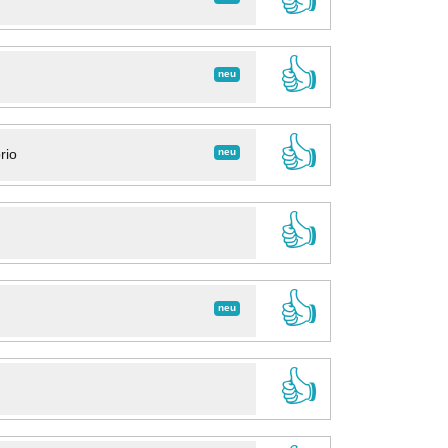
👍
neu
👍
neu
rio
👍
👍
neu
👍