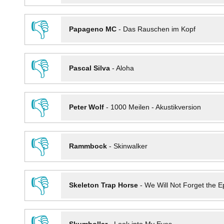
👎
Papageno MC
-
Das Rauschen im Kopf
👎
Pascal Silva
-
Aloha
👎
Peter Wolf
-
1000 Meilen - Akustikversion
👎
Rammbock
-
Skinwalker
👎
Skeleton Trap Horse
-
We Will Not Forget the Ep