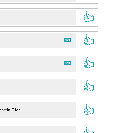
👍
👍
neu
👍
neu
👍
👍
stein Files