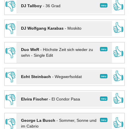
👎
👍
neu
DJ Tallboy
-
36 Grad
👎
👍
DJ Wolfgang Karabas
-
Moskito
👎
👍
neu
Duo WeR
-
Höchste Zeit sich wieder zu
sehn - Single Edit
👎
👍
neu
Echt Steinbach
-
Wegwerfsoldat
👎
👍
neu
Elvira Fischer
-
El Condor Pasa
👎
👍
neu
George La Busch
-
Sommer, Sonne und
im Cabrio