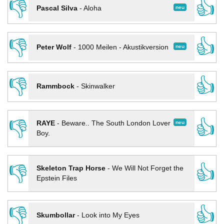
👎
👍
neu
Pascal Silva
-
Aloha
👎
👍
neu
Peter Wolf
-
1000 Meilen - Akustikversion
👎
👍
Rammbock
-
Skinwalker
👎
👍
neu
RAYE
-
Beware.. The South London Lover
Boy.
👎
👍
Skeleton Trap Horse
-
We Will Not Forget the
Epstein Files
👎
👍
Skumbollar
-
Look into My Eyes