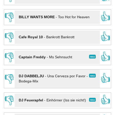
👎
👍
BILLY WANTS MORE
-
Too Hot for Heaven
👎
👍
Cafe Royal 10
-
Bankrott Bankrott
👎
👍
neu
Captain Freddy
-
Ms Sehnsucht
👎
👍
neu
DJ DABBELJU
-
Una Cerveza por Favor -
Bodega-Mix
👎
👍
neu
DJ Feuerapfel
-
Einhörner (Iss sie nicht!)