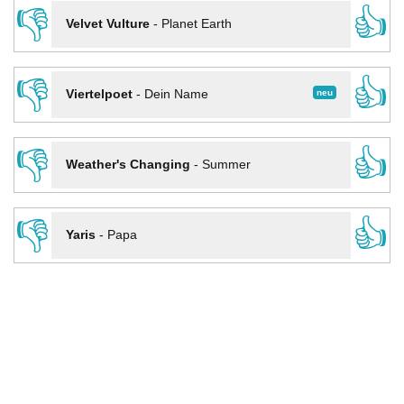
👎
👍
Velvet Vulture
-
Planet Earth
👎
👍
neu
Viertelpoet
-
Dein Name
👎
👍
Weather's Changing
-
Summer
👎
👍
Yaris
-
Papa