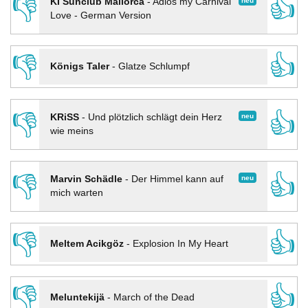
👎
👍
neu
KI Sunclub Mallorca
-
Adios my Carnival
Love - German Version
👎
👍
Königs Taler
-
Glatze Schlumpf
👎
👍
neu
KRiSS
-
Und plötzlich schlägt dein Herz
wie meins
👎
👍
neu
Marvin Schädle
-
Der Himmel kann auf
mich warten
👎
👍
Meltem Acikgöz
-
Explosion In My Heart
👎
👍
Meluntekijä
-
March of the Dead