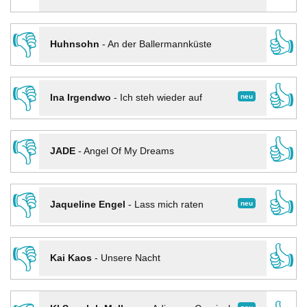
👎
👍
Huhnsohn
-
An der Ballermannküste
👎
👍
neu
Ina Irgendwo
-
Ich steh wieder auf
👎
👍
JADE
-
Angel Of My Dreams
👎
👍
neu
Jaqueline Engel
-
Lass mich raten
👎
👍
Kai Kaos
-
Unsere Nacht