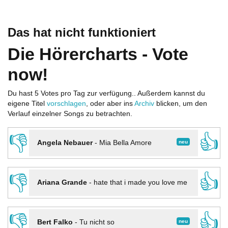
Das hat nicht funktioniert
Die Hörercharts - Vote
now!
Du hast 5 Votes pro Tag zur verfügung.. Außerdem kannst du
eigene Titel
vorschlagen
, oder aber ins
Archiv
blicken, um den
Verlauf einzelner Songs zu betrachten.
👎
👍
neu
Angela Nebauer
-
Mia Bella Amore
👎
👍
Ariana Grande
-
hate that i made you love me
👎
👍
neu
Bert Falko
-
Tu nicht so