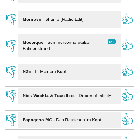
👎
👍
Monrose
-
Shame (Radio Edit)
👎
👍
neu
Mosaique
-
Sommersonne weißer
Palmenstrand
👎
👍
N2E
-
In Meinem Kopf
👎
👍
Nick Wachta & Travellers
-
Dream of Infinity
👎
👍
Papageno MC
-
Das Rauschen im Kopf