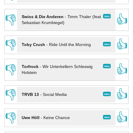
👎
👍
neu
Swiss & Die Anderen
-
Timm Thaler (feat.
Sebastian Krumbiegel)
👎
👍
neu
Toby Crush
-
Ride Until the Morning
👎
👍
neu
Torfrock
-
Wir Unterkellern Schleswig
Holstein
👎
👍
neu
TRVB 13
-
Social Media
👎
👍
neu
Uwe Höll
-
Keine Chance