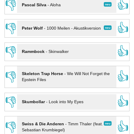
👎
👍
neu
Pascal Silva
-
Aloha
👎
👍
neu
Peter Wolf
-
1000 Meilen - Akustikversion
👎
👍
Rammbock
-
Skinwalker
👎
👍
Skeleton Trap Horse
-
We Will Not Forget the
Epstein Files
👎
👍
Skumbollar
-
Look into My Eyes
👎
👍
neu
Swiss & Die Anderen
-
Timm Thaler (feat.
Sebastian Krumbiegel)