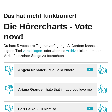
Das hat nicht funktioniert
Die Hörercharts - Vote
now!
Du hast 5 Votes pro Tag zur verfügung.. Außerdem kannst du
eigene Titel
vorschlagen
, oder aber ins
Archiv
blicken, um den
Verlauf einzelner Songs zu betrachten.
👎
👍
neu
Angela Nebauer
-
Mia Bella Amore
👎
👍
Ariana Grande
-
hate that i made you love me
👎
👍
neu
Bert Falko
-
Tu nicht so