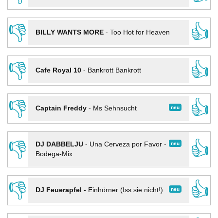
👎
👍
BILLY WANTS MORE
-
Too Hot for Heaven
👎
👍
Cafe Royal 10
-
Bankrott Bankrott
👎
👍
neu
Captain Freddy
-
Ms Sehnsucht
👎
👍
neu
DJ DABBELJU
-
Una Cerveza por Favor -
Bodega-Mix
👎
👍
neu
DJ Feuerapfel
-
Einhörner (Iss sie nicht!)