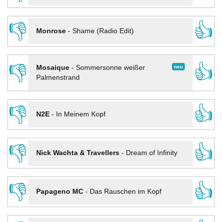
👎
👍
Monrose
-
Shame (Radio Edit)
👎
👍
neu
Mosaique
-
Sommersonne weißer
Palmenstrand
👎
👍
N2E
-
In Meinem Kopf
👎
👍
Nick Wachta & Travellers
-
Dream of Infinity
👎
👍
Papageno MC
-
Das Rauschen im Kopf