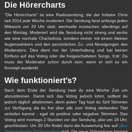
Die Hörercharts
"Die Hörercharts" ist eine Radiosendung, die der Initiator Chris
seit 2014 jede Woche moderiert. Die Sendung fand anfangs jeden
Mittwoch um 20 Uhr statt, wechselte inzwischen allerdings auf
den Montag. Moderiert wird die Sendung nicht streng und seriös
wie eine normale Chartsshow, sondern immer mit einem kleinen
Augenzwinkern und den persönlichen Zu- und Abneigungen des
Moderators. Dies dient nur der Unterhaltung und hat keinen
Einfluss auf das Voting oder die freigeschalteten Songs. tl;dr: Da
muss der Moderator schon durch sein, wenn er sich so ein
Konzept ausdenkt.
Wie funktioniert's?
Nach dem Ende der Sendung hast du eine Woche Zeit um
abzustimmen. Damit sich das Voting jedoch lohnt, solltest du
jedoch täglich abstimmen, denn jeden Tag hast du fünf Stimmen
zur Verfügung die du frei über alle zum Voting stehenden Titel
verteilen kannst - egal ob positive oder negative Stimmen. Das
Voting wird montags 2 Stunden vor der Sendung, also um 18 Uhr,
geschlossen. Um 20 Uhr findet dann die Auswertung live auf
allen
übertragenden Radiosendern
statt. Die neue Votingphase beginnt