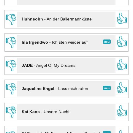
👎
👍
Huhnsohn
-
An der Ballermannküste
👎
👍
neu
Ina Irgendwo
-
Ich steh wieder auf
👎
👍
JADE
-
Angel Of My Dreams
👎
👍
neu
Jaqueline Engel
-
Lass mich raten
👎
👍
Kai Kaos
-
Unsere Nacht