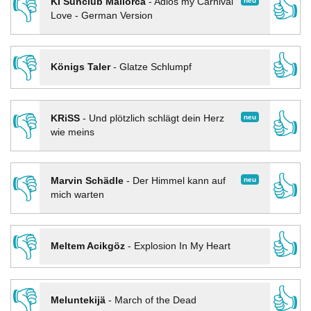
👎
👍
neu
KI Sunclub Mallorca
-
Adios my Carnival
Love - German Version
👎
👍
Königs Taler
-
Glatze Schlumpf
👎
👍
neu
KRiSS
-
Und plötzlich schlägt dein Herz
wie meins
👎
👍
neu
Marvin Schädle
-
Der Himmel kann auf
mich warten
👎
👍
Meltem Acikgöz
-
Explosion In My Heart
👎
👍
Meluntekijä
-
March of the Dead