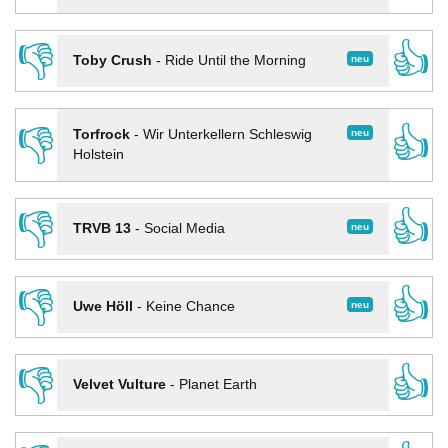
👎
👍
neu
Toby Crush
-
Ride Until the Morning
👎
👍
neu
Torfrock
-
Wir Unterkellern Schleswig
Holstein
👎
👍
neu
TRVB 13
-
Social Media
👎
👍
neu
Uwe Höll
-
Keine Chance
👎
👍
Velvet Vulture
-
Planet Earth