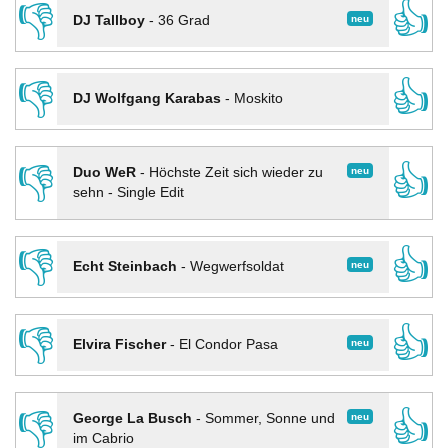
👎
👍
neu
DJ Tallboy
-
36 Grad
👎
👍
DJ Wolfgang Karabas
-
Moskito
👎
👍
neu
Duo WeR
-
Höchste Zeit sich wieder zu
sehn - Single Edit
👎
👍
neu
Echt Steinbach
-
Wegwerfsoldat
👎
👍
neu
Elvira Fischer
-
El Condor Pasa
👎
👍
neu
George La Busch
-
Sommer, Sonne und
im Cabrio