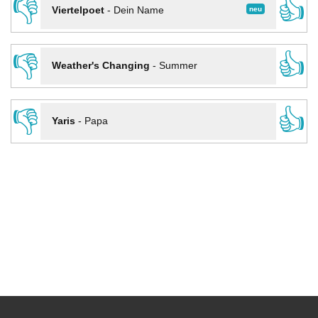
👎
👍
neu
Viertelpoet
-
Dein Name
👎
👍
Weather's Changing
-
Summer
👎
👍
Yaris
-
Papa