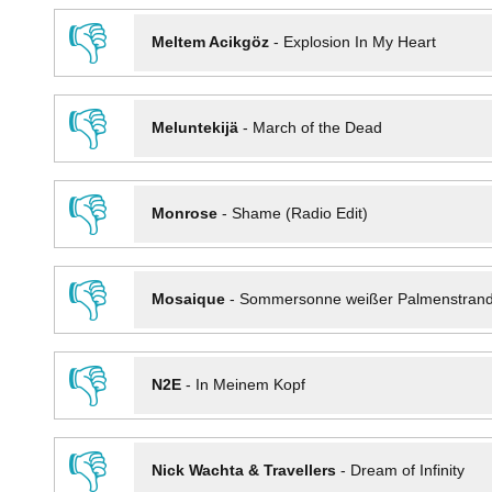
👎
Meltem Acikgöz
-
Explosion In My Heart
👎
Meluntekijä
-
March of the Dead
👎
Monrose
-
Shame (Radio Edit)
👎
Mosaique
-
Sommersonne weißer Palmenstran
👎
N2E
-
In Meinem Kopf
👎
Nick Wachta & Travellers
-
Dream of Infinity