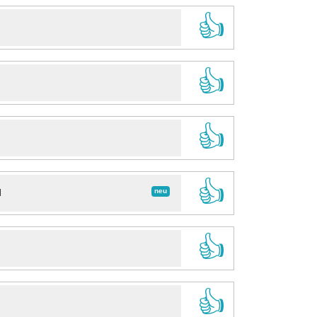
👍
👍
👍
👍
neu
d
👍
👍