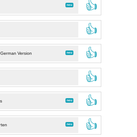
👍
neu
👍
👍
neu
- German Version
👍
👍
neu
ns
👍
neu
rten