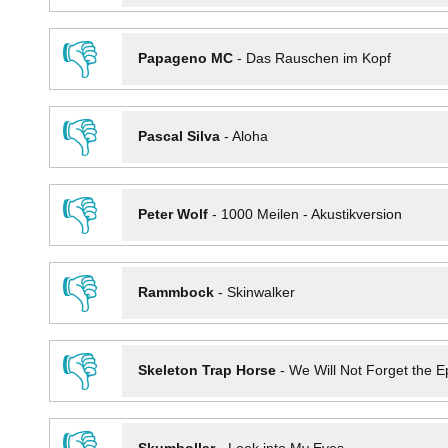
👎
Papageno MC
-
Das Rauschen im Kopf
👎
Pascal Silva
-
Aloha
👎
Peter Wolf
-
1000 Meilen - Akustikversion
👎
Rammbock
-
Skinwalker
👎
Skeleton Trap Horse
-
We Will Not Forget the Ep