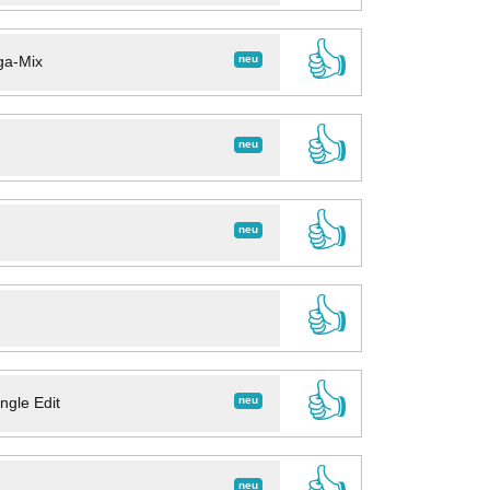
👍
neu
ga-Mix
👍
neu
👍
neu
👍
👍
neu
ngle Edit
👍
neu