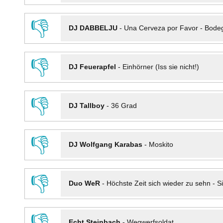
👎
DJ DABBELJU
-
Una Cerveza por Favor - Bode
👎
DJ Feuerapfel
-
Einhörner (Iss sie nicht!)
👎
DJ Tallboy
-
36 Grad
👎
DJ Wolfgang Karabas
-
Moskito
👎
Duo WeR
-
Höchste Zeit sich wieder zu sehn - Si
👎
Echt Steinbach
-
Wegwerfsoldat