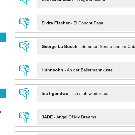
👎
Elvira Fischer
-
El Condor Pasa
👎
George La Busch
-
Sommer, Sonne und im Cab
.
👎
Huhnsohn
-
An der Ballermannküste
👎
Ina Irgendwo
-
Ich steh wieder auf
n
👎
JADE
-
Angel Of My Dreams