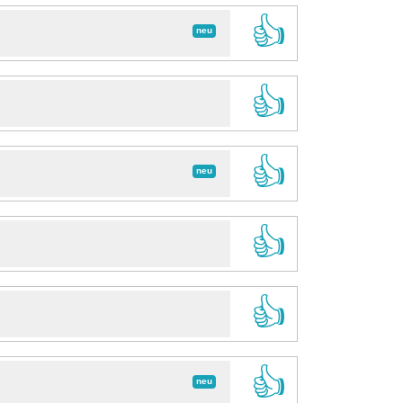
👍
neu
👍
👍
neu
👍
👍
👍
neu