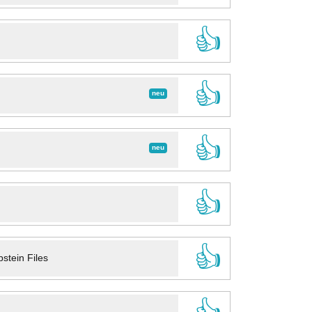
👍
👍
neu
👍
neu
👍
👍
stein Files