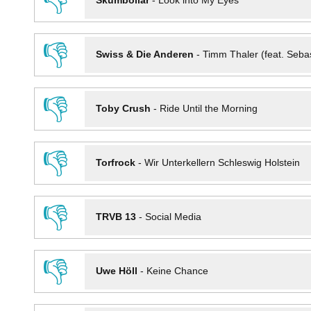
👎
Skumbollar
-
Look into My Eyes
👎
Swiss & Die Anderen
-
Timm Thaler (feat. Seba
👎
Toby Crush
-
Ride Until the Morning
👎
Torfrock
-
Wir Unterkellern Schleswig Holstein
👎
TRVB 13
-
Social Media
👎
Uwe Höll
-
Keine Chance