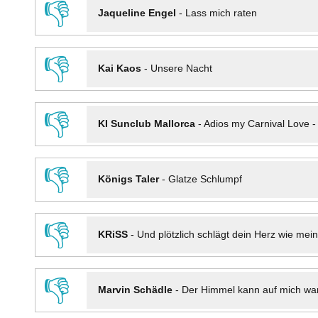
👎
Jaqueline Engel
-
Lass mich raten
👎
Kai Kaos
-
Unsere Nacht
👎
KI Sunclub Mallorca
-
Adios my Carnival Love 
👎
Königs Taler
-
Glatze Schlumpf
👎
KRiSS
-
Und plötzlich schlägt dein Herz wie mei
👎
Marvin Schädle
-
Der Himmel kann auf mich wa