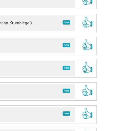
👍
👍
neu
stian Krumbiegel)
👍
neu
👍
neu
👍
neu
👍
neu