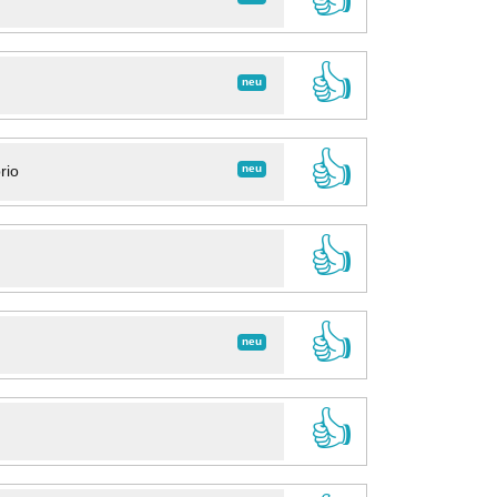
👍
neu
👍
neu
rio
👍
👍
neu
👍