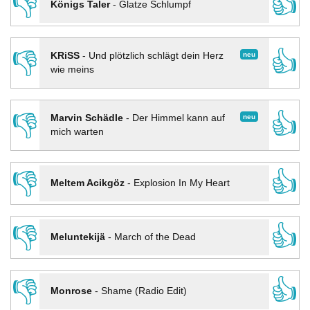
👎
👍
Königs Taler
-
Glatze Schlumpf
👎
👍
neu
KRiSS
-
Und plötzlich schlägt dein Herz
wie meins
👎
👍
neu
Marvin Schädle
-
Der Himmel kann auf
mich warten
👎
👍
Meltem Acikgöz
-
Explosion In My Heart
👎
👍
Meluntekijä
-
March of the Dead
👎
👍
Monrose
-
Shame (Radio Edit)