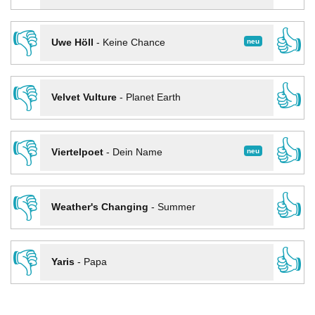
👎
👍
neu
Uwe Höll
-
Keine Chance
👎
👍
Velvet Vulture
-
Planet Earth
👎
👍
neu
Viertelpoet
-
Dein Name
👎
👍
Weather's Changing
-
Summer
👎
👍
Yaris
-
Papa