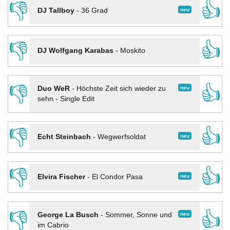
👎
👍
neu
DJ Tallboy
-
36 Grad
👎
👍
DJ Wolfgang Karabas
-
Moskito
👎
👍
neu
Duo WeR
-
Höchste Zeit sich wieder zu
sehn - Single Edit
👎
👍
neu
Echt Steinbach
-
Wegwerfsoldat
👎
👍
neu
Elvira Fischer
-
El Condor Pasa
👎
👍
neu
George La Busch
-
Sommer, Sonne und
im Cabrio