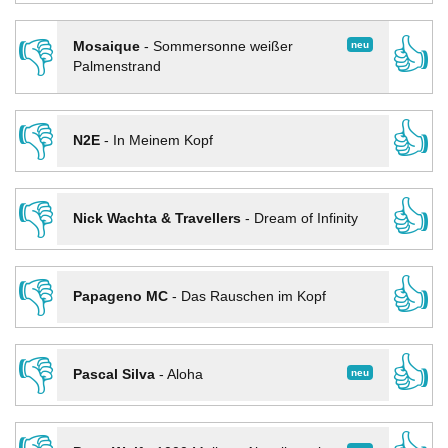
👎
👍
neu
Mosaique
-
Sommersonne weißer
Palmenstrand
👎
👍
N2E
-
In Meinem Kopf
👎
👍
Nick Wachta & Travellers
-
Dream of Infinity
👎
👍
Papageno MC
-
Das Rauschen im Kopf
👎
👍
neu
Pascal Silva
-
Aloha