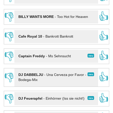
👎
👍
BILLY WANTS MORE
-
Too Hot for Heaven
👎
👍
Cafe Royal 10
-
Bankrott Bankrott
👎
👍
neu
Captain Freddy
-
Ms Sehnsucht
👎
👍
neu
DJ DABBELJU
-
Una Cerveza por Favor -
Bodega-Mix
👎
👍
neu
DJ Feuerapfel
-
Einhörner (Iss sie nicht!)