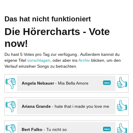
Das hat nicht funktioniert
Die Hörercharts - Vote
now!
Du hast 5 Votes pro Tag zur verfügung.. Außerdem kannst du
eigene Titel
vorschlagen
, oder aber ins
Archiv
blicken, um den
Verlauf einzelner Songs zu betrachten.
👎
👍
neu
Angela Nebauer
-
Mia Bella Amore
👎
👍
Ariana Grande
-
hate that i made you love me
👎
👍
neu
Bert Falko
-
Tu nicht so