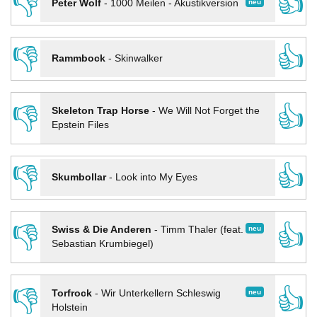
👎
👍
neu
Peter Wolf
-
1000 Meilen - Akustikversion
👎
👍
Rammbock
-
Skinwalker
👎
👍
Skeleton Trap Horse
-
We Will Not Forget the
Epstein Files
👎
👍
Skumbollar
-
Look into My Eyes
👎
👍
neu
Swiss & Die Anderen
-
Timm Thaler (feat.
Sebastian Krumbiegel)
👎
👍
neu
Torfrock
-
Wir Unterkellern Schleswig
Holstein