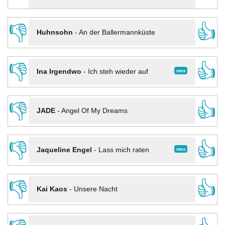
👎
👍
Huhnsohn
-
An der Ballermannküste
👎
👍
neu
Ina Irgendwo
-
Ich steh wieder auf
👎
👍
JADE
-
Angel Of My Dreams
👎
👍
neu
Jaqueline Engel
-
Lass mich raten
👎
👍
Kai Kaos
-
Unsere Nacht