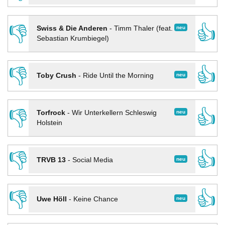
👎
👍
neu
Swiss & Die Anderen
-
Timm Thaler (feat.
Sebastian Krumbiegel)
👎
👍
neu
Toby Crush
-
Ride Until the Morning
👎
👍
neu
Torfrock
-
Wir Unterkellern Schleswig
Holstein
👎
👍
neu
TRVB 13
-
Social Media
👎
👍
neu
Uwe Höll
-
Keine Chance