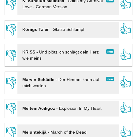
👎
👍
neu
KI Sunclub Mallorca
-
Adios my Carnival
Love - German Version
👎
👍
Königs Taler
-
Glatze Schlumpf
👎
👍
neu
KRiSS
-
Und plötzlich schlägt dein Herz
wie meins
👎
👍
neu
Marvin Schädle
-
Der Himmel kann auf
mich warten
👎
👍
Meltem Acikgöz
-
Explosion In My Heart
👎
👍
Meluntekijä
-
March of the Dead