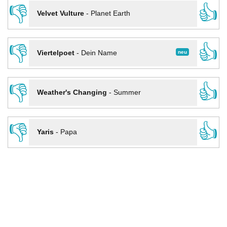
👎
👍
Velvet Vulture
-
Planet Earth
👎
👍
neu
Viertelpoet
-
Dein Name
👎
👍
Weather's Changing
-
Summer
👎
👍
Yaris
-
Papa