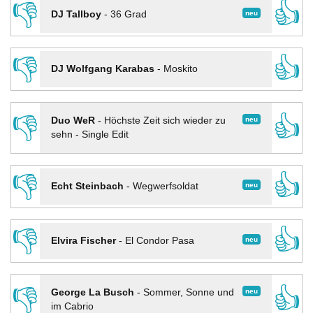
👎
👍
neu
DJ Tallboy
-
36 Grad
👎
👍
DJ Wolfgang Karabas
-
Moskito
👎
👍
neu
Duo WeR
-
Höchste Zeit sich wieder zu
sehn - Single Edit
👎
👍
neu
Echt Steinbach
-
Wegwerfsoldat
👎
👍
neu
Elvira Fischer
-
El Condor Pasa
👎
👍
neu
George La Busch
-
Sommer, Sonne und
im Cabrio