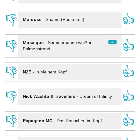
👎
👍
Monrose
-
Shame (Radio Edit)
👎
👍
neu
Mosaique
-
Sommersonne weißer
Palmenstrand
👎
👍
N2E
-
In Meinem Kopf
👎
👍
Nick Wachta & Travellers
-
Dream of Infinity
👎
👍
Papageno MC
-
Das Rauschen im Kopf