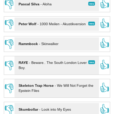
👎
👍
neu
Pascal Silva
-
Aloha
👎
👍
neu
Peter Wolf
-
1000 Meilen - Akustikversion
👎
👍
Rammbock
-
Skinwalker
👎
👍
neu
RAYE
-
Beware.. The South London Lover
Boy.
👎
👍
Skeleton Trap Horse
-
We Will Not Forget the
Epstein Files
👎
👍
Skumbollar
-
Look into My Eyes