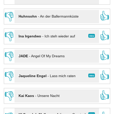
👎
👍
Huhnsohn
-
An der Ballermannküste
👎
👍
neu
Ina Irgendwo
-
Ich steh wieder auf
👎
👍
JADE
-
Angel Of My Dreams
👎
👍
neu
Jaqueline Engel
-
Lass mich raten
👎
👍
Kai Kaos
-
Unsere Nacht