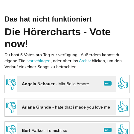
Das hat nicht funktioniert
Die Hörercharts - Vote
now!
Du hast 5 Votes pro Tag zur verfügung.. Außerdem kannst du
eigene Titel
vorschlagen
, oder aber ins
Archiv
blicken, um den
Verlauf einzelner Songs zu betrachten.
👎
👍
neu
Angela Nebauer
-
Mia Bella Amore
👎
👍
Ariana Grande
-
hate that i made you love me
👎
👍
neu
Bert Falko
-
Tu nicht so