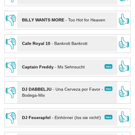
👎
👍
BILLY WANTS MORE
-
Too Hot for Heaven
👎
👍
Cafe Royal 10
-
Bankrott Bankrott
👎
👍
neu
Captain Freddy
-
Ms Sehnsucht
👎
👍
neu
DJ DABBELJU
-
Una Cerveza por Favor -
Bodega-Mix
👎
👍
neu
DJ Feuerapfel
-
Einhörner (Iss sie nicht!)