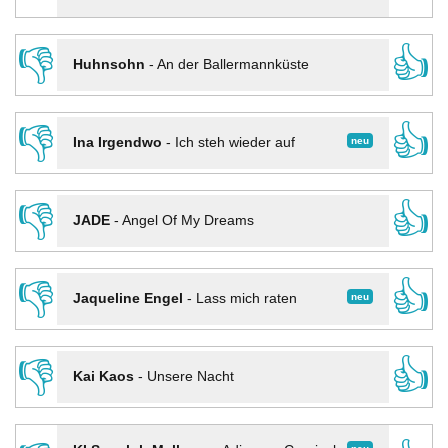
👎
👍
Huhnsohn
-
An der Ballermannküste
👎
👍
neu
Ina Irgendwo
-
Ich steh wieder auf
👎
👍
JADE
-
Angel Of My Dreams
👎
👍
neu
Jaqueline Engel
-
Lass mich raten
👎
👍
Kai Kaos
-
Unsere Nacht