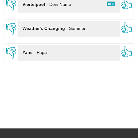
👎
👍
neu
Viertelpoet
-
Dein Name
👎
👍
Weather's Changing
-
Summer
👎
👍
Yaris
-
Papa