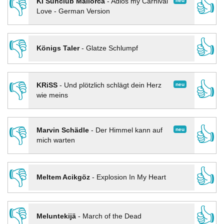
👎
👍
neu
KI Sunclub Mallorca
-
Adios my Carnival
Love - German Version
👎
👍
Königs Taler
-
Glatze Schlumpf
👎
👍
neu
KRiSS
-
Und plötzlich schlägt dein Herz
wie meins
👎
👍
neu
Marvin Schädle
-
Der Himmel kann auf
mich warten
👎
👍
Meltem Acikgöz
-
Explosion In My Heart
👎
👍
Meluntekijä
-
March of the Dead