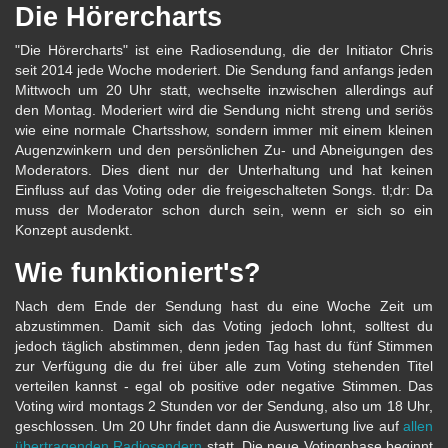
Die Hörercharts
"Die Hörercharts" ist eine Radiosendung, die der Initiator Chris
seit 2014 jede Woche moderiert. Die Sendung fand anfangs jeden
Mittwoch um 20 Uhr statt, wechselte inzwischen allerdings auf
den Montag. Moderiert wird die Sendung nicht streng und seriös
wie eine normale Chartsshow, sondern immer mit einem kleinen
Augenzwinkern und den persönlichen Zu- und Abneigungen des
Moderators. Dies dient nur der Unterhaltung und hat keinen
Einfluss auf das Voting oder die freigeschalteten Songs. tl;dr: Da
muss der Moderator schon durch sein, wenn er sich so ein
Konzept ausdenkt.
Wie funktioniert's?
Nach dem Ende der Sendung hast du eine Woche Zeit um
abzustimmen. Damit sich das Voting jedoch lohnt, solltest du
jedoch täglich abstimmen, denn jeden Tag hast du fünf Stimmen
zur Verfügung die du frei über alle zum Voting stehenden Titel
verteilen kannst - egal ob positive oder negative Stimmen. Das
Voting wird montags 2 Stunden vor der Sendung, also um 18 Uhr,
geschlossen. Um 20 Uhr findet dann die Auswertung live auf
allen
übertragenden Radiosendern
statt. Die neue Votingphase beginnt