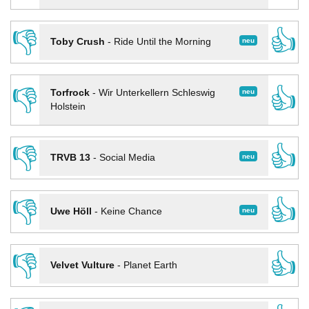
👎
👍
neu
Toby Crush
-
Ride Until the Morning
👎
👍
neu
Torfrock
-
Wir Unterkellern Schleswig
Holstein
👎
👍
neu
TRVB 13
-
Social Media
👎
👍
neu
Uwe Höll
-
Keine Chance
👎
👍
Velvet Vulture
-
Planet Earth