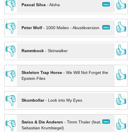
👎
👍
neu
Pascal Silva
-
Aloha
👎
👍
neu
Peter Wolf
-
1000 Meilen - Akustikversion
👎
👍
Rammbock
-
Skinwalker
👎
👍
Skeleton Trap Horse
-
We Will Not Forget the
Epstein Files
👎
👍
Skumbollar
-
Look into My Eyes
👎
👍
neu
Swiss & Die Anderen
-
Timm Thaler (feat.
Sebastian Krumbiegel)