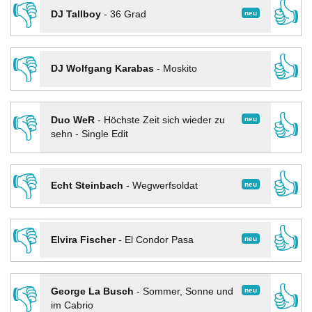
👎
👍
neu
DJ Tallboy
-
36 Grad
👎
👍
DJ Wolfgang Karabas
-
Moskito
👎
👍
neu
Duo WeR
-
Höchste Zeit sich wieder zu
sehn - Single Edit
👎
👍
neu
Echt Steinbach
-
Wegwerfsoldat
👎
👍
neu
Elvira Fischer
-
El Condor Pasa
👎
👍
neu
George La Busch
-
Sommer, Sonne und
im Cabrio