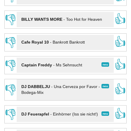
👎
👍
BILLY WANTS MORE
-
Too Hot for Heaven
👎
👍
Cafe Royal 10
-
Bankrott Bankrott
👎
👍
neu
Captain Freddy
-
Ms Sehnsucht
👎
👍
neu
DJ DABBELJU
-
Una Cerveza por Favor -
Bodega-Mix
👎
👍
neu
DJ Feuerapfel
-
Einhörner (Iss sie nicht!)