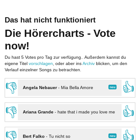
Das hat nicht funktioniert
Die Hörercharts - Vote
now!
Du hast 5 Votes pro Tag zur verfügung.. Außerdem kannst du
eigene Titel
vorschlagen
, oder aber ins
Archiv
blicken, um den
Verlauf einzelner Songs zu betrachten.
👎
👍
neu
Angela Nebauer
-
Mia Bella Amore
👎
👍
Ariana Grande
-
hate that i made you love me
👎
👍
neu
Bert Falko
-
Tu nicht so