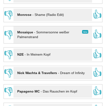
👎
👍
Monrose
-
Shame (Radio Edit)
👎
👍
neu
Mosaique
-
Sommersonne weißer
Palmenstrand
👎
👍
N2E
-
In Meinem Kopf
👎
👍
Nick Wachta & Travellers
-
Dream of Infinity
👎
👍
Papageno MC
-
Das Rauschen im Kopf