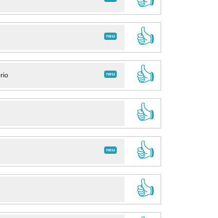
👍
neu
👍
neu
rio
👍
👍
neu
👍