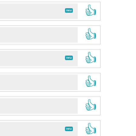
👍
neu
👍
👍
neu
👍
👍
👍
neu