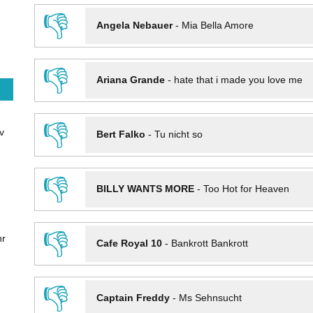
👎
Angela Nebauer
-
Mia Bella Amore
👎
Ariana Grande
-
hate that i made you love me
👎
v
Bert Falko
-
Tu nicht so
👎
BILLY WANTS MORE
-
Too Hot for Heaven
👎
hr
Cafe Royal 10
-
Bankrott Bankrott
👎
Captain Freddy
-
Ms Sehnsucht