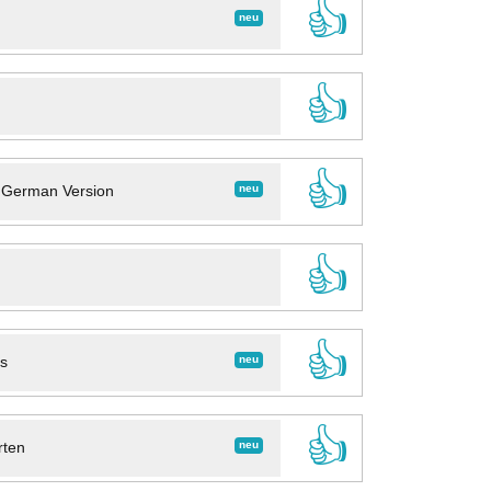
👍
neu
👍
👍
neu
- German Version
👍
👍
neu
ns
👍
neu
rten