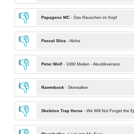
👎
Papageno MC
-
Das Rauschen im Kopf
👎
Pascal Silva
-
Aloha
👎
Peter Wolf
-
1000 Meilen - Akustikversion
👎
Rammbock
-
Skinwalker
👎
Skeleton Trap Horse
-
We Will Not Forget the Ep