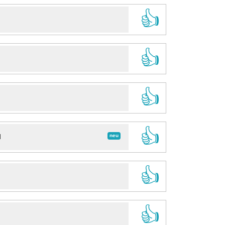
👍
👍
👍
👍
neu
d
👍
👍