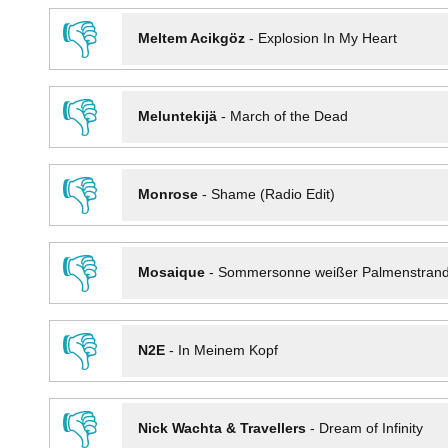
👎
Meltem Acikgöz
-
Explosion In My Heart
👎
Meluntekijä
-
March of the Dead
👎
Monrose
-
Shame (Radio Edit)
👎
Mosaique
-
Sommersonne weißer Palmenstran
👎
N2E
-
In Meinem Kopf
👎
Nick Wachta & Travellers
-
Dream of Infinity