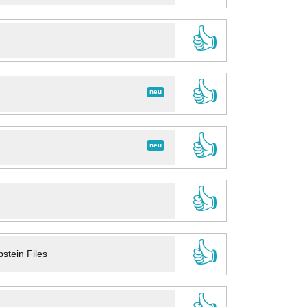
👍
👍
neu
👍
neu
👍
👍
stein Files