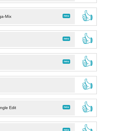
👍
neu
ga-Mix
👍
neu
👍
neu
👍
👍
neu
ngle Edit
👍
neu