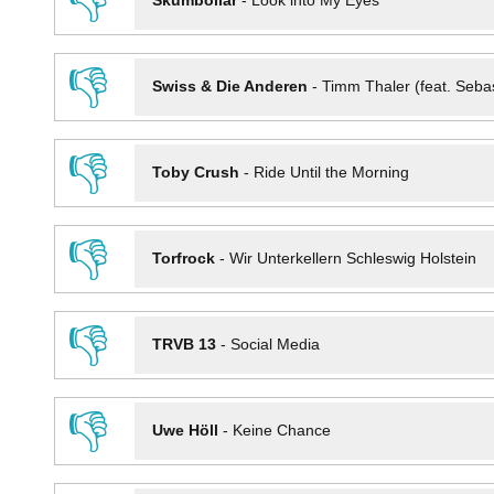
👎
Skumbollar
-
Look into My Eyes
👎
Swiss & Die Anderen
-
Timm Thaler (feat. Seba
👎
Toby Crush
-
Ride Until the Morning
👎
Torfrock
-
Wir Unterkellern Schleswig Holstein
👎
TRVB 13
-
Social Media
👎
Uwe Höll
-
Keine Chance