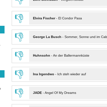
👎
Elvira Fischer
-
El Condor Pasa
👎
George La Busch
-
Sommer, Sonne und im Cab
.
👎
Huhnsohn
-
An der Ballermannküste
👎
Ina Irgendwo
-
Ich steh wieder auf
n
👎
JADE
-
Angel Of My Dreams