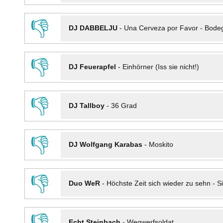
👎
DJ DABBELJU
-
Una Cerveza por Favor - Bode
👎
DJ Feuerapfel
-
Einhörner (Iss sie nicht!)
👎
DJ Tallboy
-
36 Grad
👎
DJ Wolfgang Karabas
-
Moskito
👎
Duo WeR
-
Höchste Zeit sich wieder zu sehn - Si
👎
Echt Steinbach
-
Wegwerfsoldat