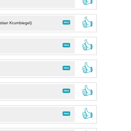
👍
👍
neu
stian Krumbiegel)
👍
neu
👍
neu
👍
neu
👍
neu