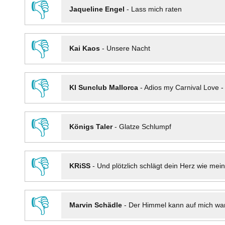
👎
Jaqueline Engel
-
Lass mich raten
👎
Kai Kaos
-
Unsere Nacht
👎
KI Sunclub Mallorca
-
Adios my Carnival Love 
👎
Königs Taler
-
Glatze Schlumpf
👎
KRiSS
-
Und plötzlich schlägt dein Herz wie mei
👎
Marvin Schädle
-
Der Himmel kann auf mich wa