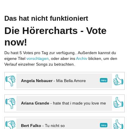
Das hat nicht funktioniert
Die Hörercharts - Vote
now!
Du hast 5 Votes pro Tag zur verfügung.. Außerdem kannst du
eigene Titel
vorschlagen
, oder aber ins
Archiv
blicken, um den
Verlauf einzelner Songs zu betrachten.
👎
👍
neu
Angela Nebauer
-
Mia Bella Amore
👎
👍
Ariana Grande
-
hate that i made you love me
👎
👍
neu
Bert Falko
-
Tu nicht so