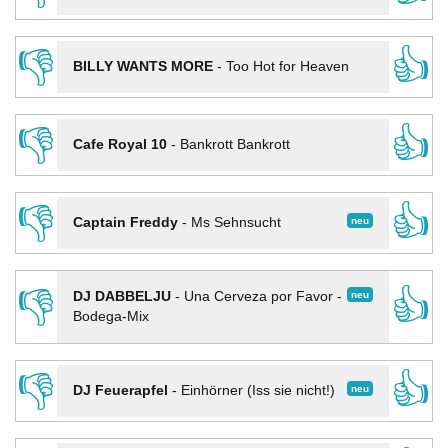
👎
👍
BILLY WANTS MORE
-
Too Hot for Heaven
👎
👍
Cafe Royal 10
-
Bankrott Bankrott
👎
👍
neu
Captain Freddy
-
Ms Sehnsucht
👎
👍
neu
DJ DABBELJU
-
Una Cerveza por Favor -
Bodega-Mix
👎
👍
neu
DJ Feuerapfel
-
Einhörner (Iss sie nicht!)