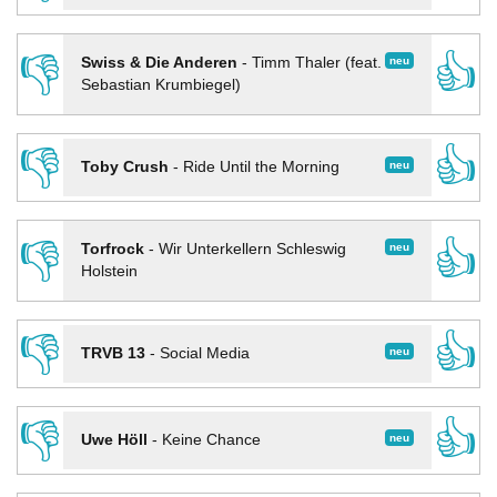
👎
👍
neu
Swiss & Die Anderen
-
Timm Thaler (feat.
Sebastian Krumbiegel)
👎
👍
neu
Toby Crush
-
Ride Until the Morning
👎
👍
neu
Torfrock
-
Wir Unterkellern Schleswig
Holstein
👎
👍
neu
TRVB 13
-
Social Media
👎
👍
neu
Uwe Höll
-
Keine Chance