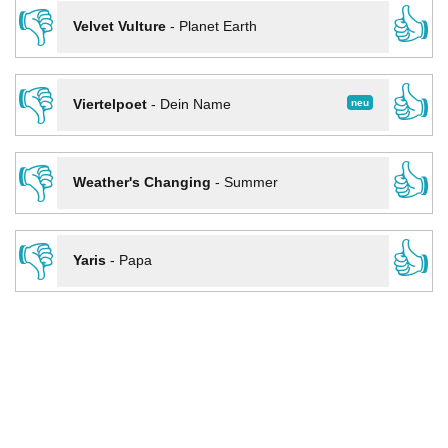
👎
👍
Velvet Vulture
-
Planet Earth
👎
👍
neu
Viertelpoet
-
Dein Name
👎
👍
Weather's Changing
-
Summer
👎
👍
Yaris
-
Papa