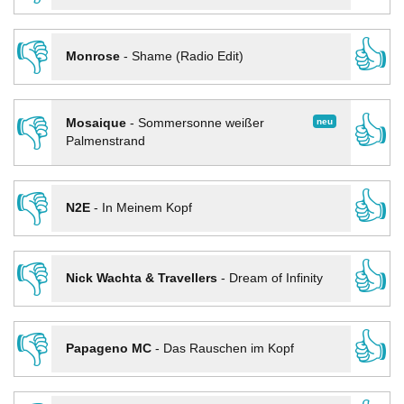
👎
👍
Monrose
-
Shame (Radio Edit)
👎
👍
neu
Mosaique
-
Sommersonne weißer
Palmenstrand
👎
👍
N2E
-
In Meinem Kopf
👎
👍
Nick Wachta & Travellers
-
Dream of Infinity
👎
👍
Papageno MC
-
Das Rauschen im Kopf