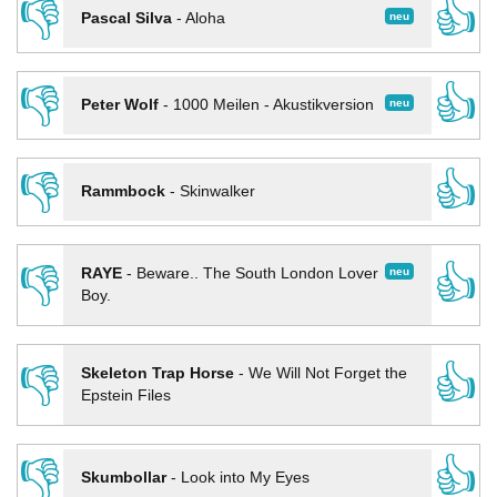
👎
👍
neu
Pascal Silva
-
Aloha
👎
👍
neu
Peter Wolf
-
1000 Meilen - Akustikversion
👎
👍
Rammbock
-
Skinwalker
👎
👍
neu
RAYE
-
Beware.. The South London Lover
Boy.
👎
👍
Skeleton Trap Horse
-
We Will Not Forget the
Epstein Files
👎
👍
Skumbollar
-
Look into My Eyes