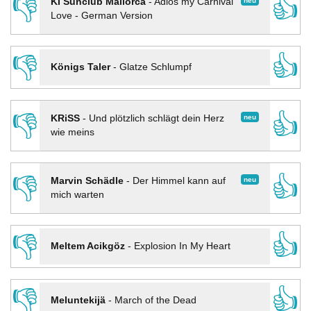
👎
👍
neu
KI Sunclub Mallorca
-
Adios my Carnival
Love - German Version
👎
👍
Königs Taler
-
Glatze Schlumpf
👎
👍
neu
KRiSS
-
Und plötzlich schlägt dein Herz
wie meins
👎
👍
neu
Marvin Schädle
-
Der Himmel kann auf
mich warten
👎
👍
Meltem Acikgöz
-
Explosion In My Heart
👎
👍
Meluntekijä
-
March of the Dead