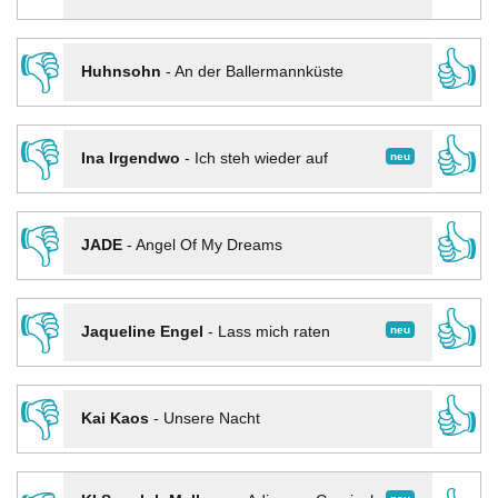
👎
👍
Huhnsohn
-
An der Ballermannküste
👎
👍
neu
Ina Irgendwo
-
Ich steh wieder auf
👎
👍
JADE
-
Angel Of My Dreams
👎
👍
neu
Jaqueline Engel
-
Lass mich raten
👎
👍
Kai Kaos
-
Unsere Nacht