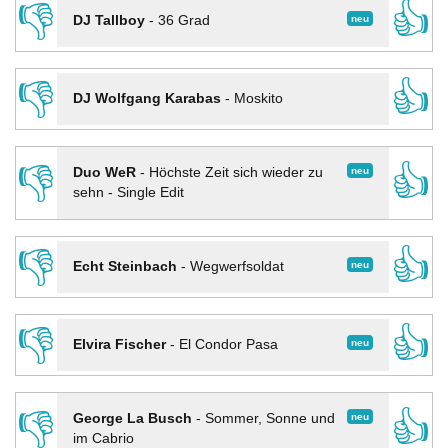
👎
👍
neu
DJ Tallboy
-
36 Grad
👎
👍
DJ Wolfgang Karabas
-
Moskito
👎
👍
neu
Duo WeR
-
Höchste Zeit sich wieder zu
sehn - Single Edit
👎
👍
neu
Echt Steinbach
-
Wegwerfsoldat
👎
👍
neu
Elvira Fischer
-
El Condor Pasa
👎
👍
neu
George La Busch
-
Sommer, Sonne und
im Cabrio