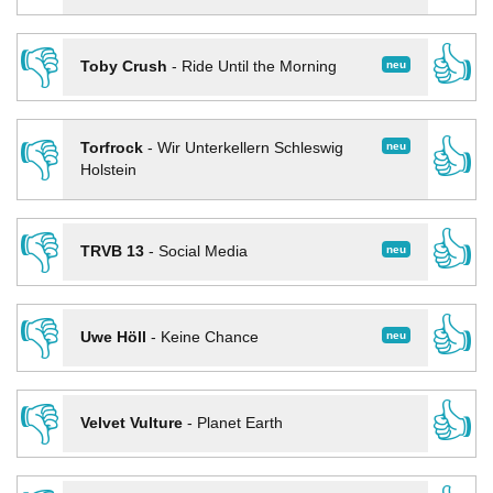
👎
👍
neu
Toby Crush
-
Ride Until the Morning
👎
👍
neu
Torfrock
-
Wir Unterkellern Schleswig
Holstein
👎
👍
neu
TRVB 13
-
Social Media
👎
👍
neu
Uwe Höll
-
Keine Chance
👎
👍
Velvet Vulture
-
Planet Earth