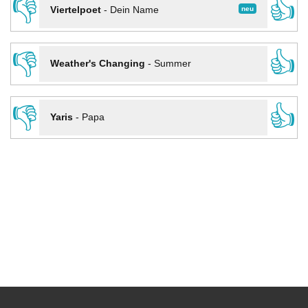
👎
👍
neu
Viertelpoet
-
Dein Name
👎
👍
Weather's Changing
-
Summer
👎
👍
Yaris
-
Papa