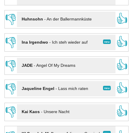
👎
👍
Huhnsohn
-
An der Ballermannküste
👎
👍
neu
Ina Irgendwo
-
Ich steh wieder auf
👎
👍
JADE
-
Angel Of My Dreams
👎
👍
neu
Jaqueline Engel
-
Lass mich raten
👎
👍
Kai Kaos
-
Unsere Nacht