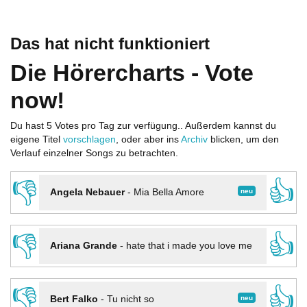
Das hat nicht funktioniert
Die Hörercharts - Vote
now!
Du hast 5 Votes pro Tag zur verfügung.. Außerdem kannst du
eigene Titel
vorschlagen
, oder aber ins
Archiv
blicken, um den
Verlauf einzelner Songs zu betrachten.
👎
👍
neu
Angela Nebauer
-
Mia Bella Amore
👎
👍
Ariana Grande
-
hate that i made you love me
👎
👍
neu
Bert Falko
-
Tu nicht so