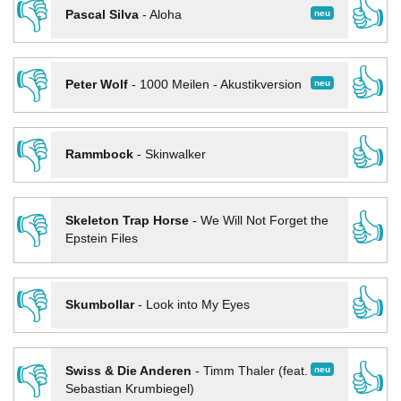
👎
👍
neu
Pascal Silva
-
Aloha
👎
👍
neu
Peter Wolf
-
1000 Meilen - Akustikversion
👎
👍
Rammbock
-
Skinwalker
👎
👍
Skeleton Trap Horse
-
We Will Not Forget the
Epstein Files
👎
👍
Skumbollar
-
Look into My Eyes
👎
👍
neu
Swiss & Die Anderen
-
Timm Thaler (feat.
Sebastian Krumbiegel)