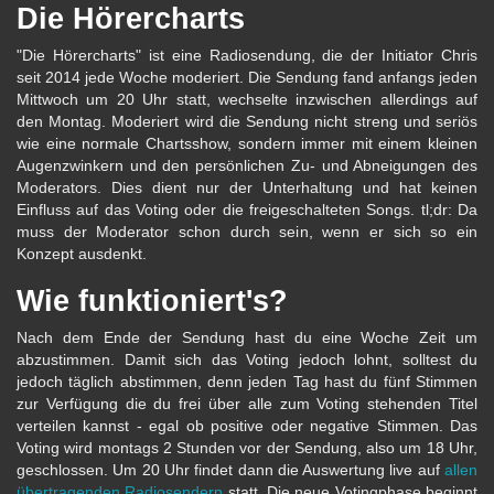
Die Hörercharts
"Die Hörercharts" ist eine Radiosendung, die der Initiator Chris
seit 2014 jede Woche moderiert. Die Sendung fand anfangs jeden
Mittwoch um 20 Uhr statt, wechselte inzwischen allerdings auf
den Montag. Moderiert wird die Sendung nicht streng und seriös
wie eine normale Chartsshow, sondern immer mit einem kleinen
Augenzwinkern und den persönlichen Zu- und Abneigungen des
Moderators. Dies dient nur der Unterhaltung und hat keinen
Einfluss auf das Voting oder die freigeschalteten Songs. tl;dr: Da
muss der Moderator schon durch sein, wenn er sich so ein
Konzept ausdenkt.
Wie funktioniert's?
Nach dem Ende der Sendung hast du eine Woche Zeit um
abzustimmen. Damit sich das Voting jedoch lohnt, solltest du
jedoch täglich abstimmen, denn jeden Tag hast du fünf Stimmen
zur Verfügung die du frei über alle zum Voting stehenden Titel
verteilen kannst - egal ob positive oder negative Stimmen. Das
Voting wird montags 2 Stunden vor der Sendung, also um 18 Uhr,
geschlossen. Um 20 Uhr findet dann die Auswertung live auf
allen
übertragenden Radiosendern
statt. Die neue Votingphase beginnt