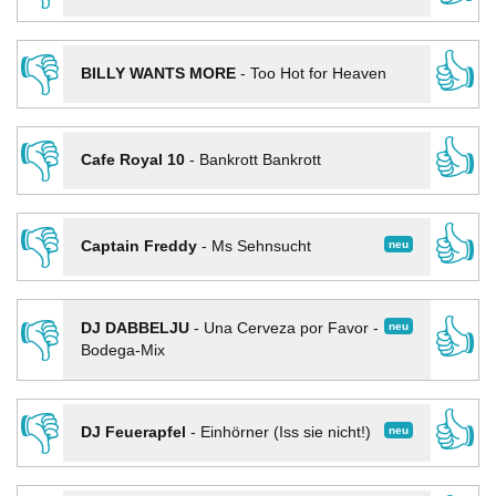
👎
👍
BILLY WANTS MORE
-
Too Hot for Heaven
👎
👍
Cafe Royal 10
-
Bankrott Bankrott
👎
👍
neu
Captain Freddy
-
Ms Sehnsucht
👎
👍
neu
DJ DABBELJU
-
Una Cerveza por Favor -
Bodega-Mix
👎
👍
neu
DJ Feuerapfel
-
Einhörner (Iss sie nicht!)