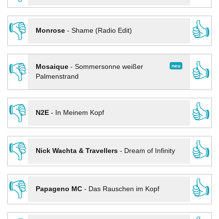
👎
👍
Monrose
-
Shame (Radio Edit)
👎
👍
neu
Mosaique
-
Sommersonne weißer
Palmenstrand
👎
👍
N2E
-
In Meinem Kopf
👎
👍
Nick Wachta & Travellers
-
Dream of Infinity
👎
👍
Papageno MC
-
Das Rauschen im Kopf