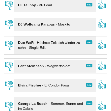
👎
👍
neu
DJ Tallboy
-
36 Grad
👎
👍
DJ Wolfgang Karabas
-
Moskito
👎
👍
neu
Duo WeR
-
Höchste Zeit sich wieder zu
sehn - Single Edit
👎
👍
neu
Echt Steinbach
-
Wegwerfsoldat
👎
👍
neu
Elvira Fischer
-
El Condor Pasa
👎
👍
neu
George La Busch
-
Sommer, Sonne und
im Cabrio