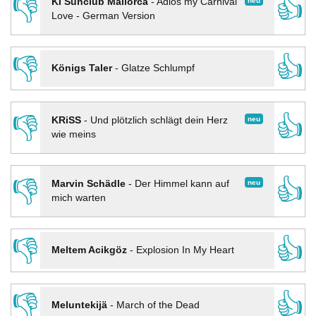
👎
👍
neu
KI Sunclub Mallorca
-
Adios my Carnival
Love - German Version
👎
👍
Königs Taler
-
Glatze Schlumpf
👎
👍
neu
KRiSS
-
Und plötzlich schlägt dein Herz
wie meins
👎
👍
neu
Marvin Schädle
-
Der Himmel kann auf
mich warten
👎
👍
Meltem Acikgöz
-
Explosion In My Heart
👎
👍
Meluntekijä
-
March of the Dead