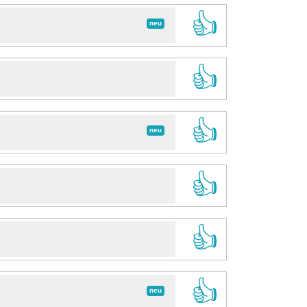
👍
neu
👍
👍
neu
👍
👍
👍
neu