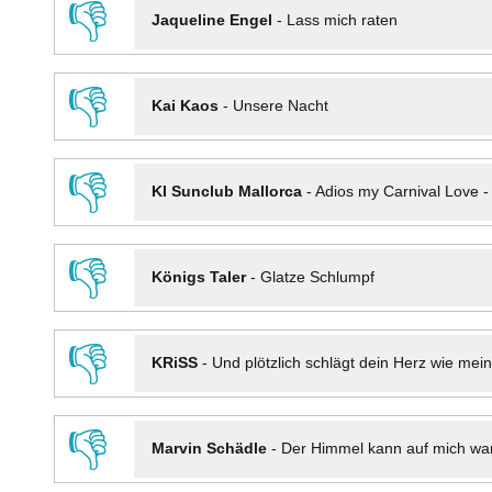
👎
Jaqueline Engel
-
Lass mich raten
👎
Kai Kaos
-
Unsere Nacht
👎
KI Sunclub Mallorca
-
Adios my Carnival Love 
👎
Königs Taler
-
Glatze Schlumpf
👎
KRiSS
-
Und plötzlich schlägt dein Herz wie mei
👎
Marvin Schädle
-
Der Himmel kann auf mich wa