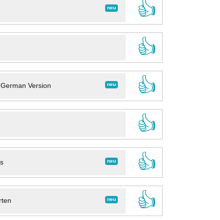
👍
neu
👍
👍
neu
- German Version
👍
👍
neu
ns
👍
neu
rten