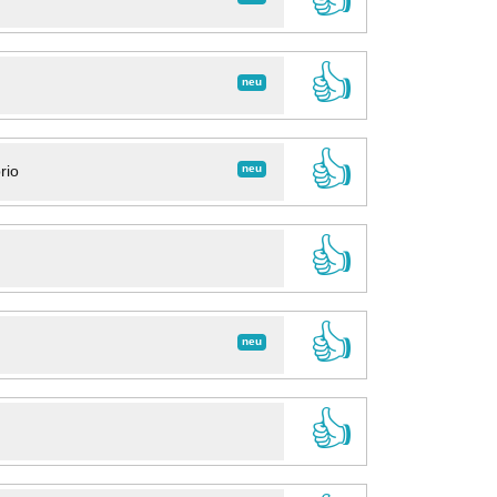
👍
neu
👍
neu
rio
👍
👍
neu
👍