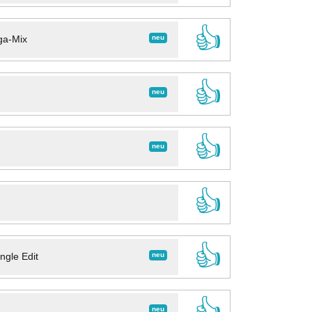
👍
neu
ga-Mix
👍
neu
👍
neu
👍
👍
neu
ngle Edit
👍
neu