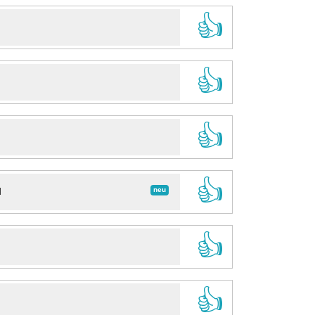
👍
👍
👍
👍
neu
d
👍
👍