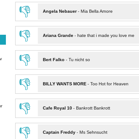
👎
Angela Nebauer
-
Mia Bella Amore
👎
Ariana Grande
-
hate that i made you love me
👎
v
Bert Falko
-
Tu nicht so
👎
BILLY WANTS MORE
-
Too Hot for Heaven
👎
hr
Cafe Royal 10
-
Bankrott Bankrott
👎
Captain Freddy
-
Ms Sehnsucht