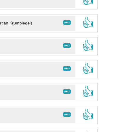
👍
👍
neu
stian Krumbiegel)
👍
neu
👍
neu
👍
neu
👍
neu