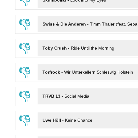
👎
Skumbollar
-
Look into My Eyes
👎
Swiss & Die Anderen
-
Timm Thaler (feat. Seba
👎
Toby Crush
-
Ride Until the Morning
👎
Torfrock
-
Wir Unterkellern Schleswig Holstein
👎
TRVB 13
-
Social Media
👎
Uwe Höll
-
Keine Chance