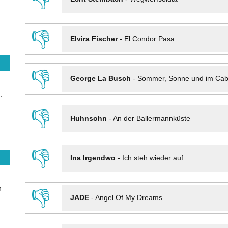
👎
Elvira Fischer
-
El Condor Pasa
👎
George La Busch
-
Sommer, Sonne und im Cab
.
👎
Huhnsohn
-
An der Ballermannküste
👎
Ina Irgendwo
-
Ich steh wieder auf
n
👎
JADE
-
Angel Of My Dreams