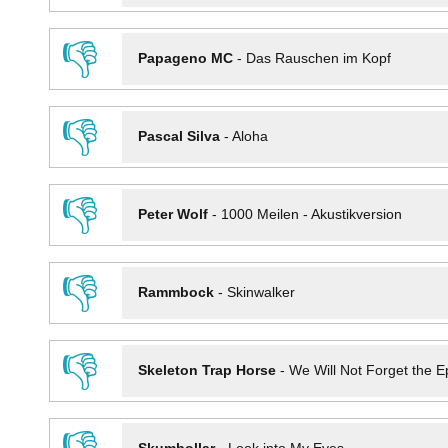
👎
Papageno MC
-
Das Rauschen im Kopf
👎
Pascal Silva
-
Aloha
👎
Peter Wolf
-
1000 Meilen - Akustikversion
👎
Rammbock
-
Skinwalker
👎
Skeleton Trap Horse
-
We Will Not Forget the Ep