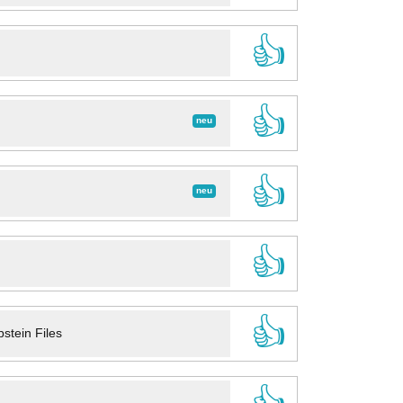
👍
👍
neu
👍
neu
👍
👍
stein Files