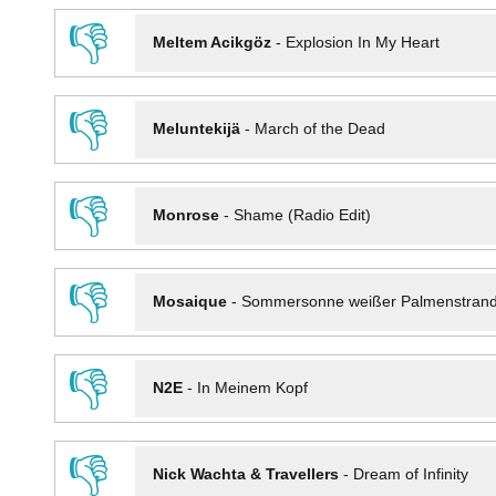
👎
Meltem Acikgöz
-
Explosion In My Heart
👎
Meluntekijä
-
March of the Dead
👎
Monrose
-
Shame (Radio Edit)
👎
Mosaique
-
Sommersonne weißer Palmenstran
👎
N2E
-
In Meinem Kopf
👎
Nick Wachta & Travellers
-
Dream of Infinity