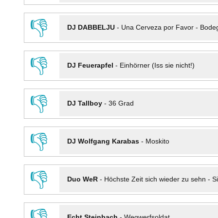
👎
DJ DABBELJU
-
Una Cerveza por Favor - Bode
👎
DJ Feuerapfel
-
Einhörner (Iss sie nicht!)
👎
DJ Tallboy
-
36 Grad
👎
DJ Wolfgang Karabas
-
Moskito
👎
Duo WeR
-
Höchste Zeit sich wieder zu sehn - Si
👎
Echt Steinbach
-
Wegwerfsoldat