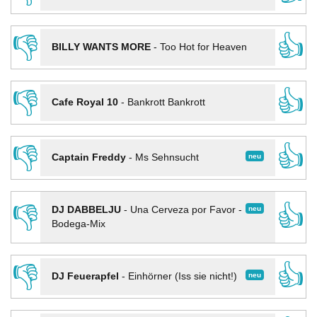
👎
👍
BILLY WANTS MORE
-
Too Hot for Heaven
👎
👍
Cafe Royal 10
-
Bankrott Bankrott
👎
👍
neu
Captain Freddy
-
Ms Sehnsucht
👎
👍
neu
DJ DABBELJU
-
Una Cerveza por Favor -
Bodega-Mix
👎
👍
neu
DJ Feuerapfel
-
Einhörner (Iss sie nicht!)