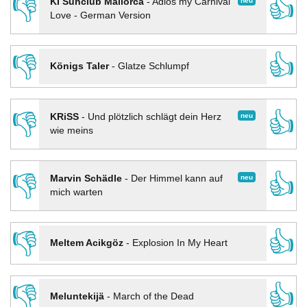
👎
👍
neu
KI Sunclub Mallorca
-
Adios my Carnival
Love - German Version
👎
👍
Königs Taler
-
Glatze Schlumpf
👎
👍
neu
KRiSS
-
Und plötzlich schlägt dein Herz
wie meins
👎
👍
neu
Marvin Schädle
-
Der Himmel kann auf
mich warten
👎
👍
Meltem Acikgöz
-
Explosion In My Heart
👎
👍
Meluntekijä
-
March of the Dead