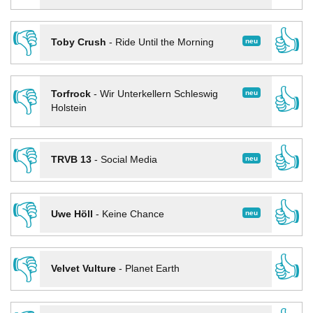
👎
👍
neu
Toby Crush
-
Ride Until the Morning
👎
👍
neu
Torfrock
-
Wir Unterkellern Schleswig
Holstein
👎
👍
neu
TRVB 13
-
Social Media
👎
👍
neu
Uwe Höll
-
Keine Chance
👎
👍
Velvet Vulture
-
Planet Earth