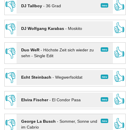
👎
👍
neu
DJ Tallboy
-
36 Grad
👎
👍
DJ Wolfgang Karabas
-
Moskito
👎
👍
neu
Duo WeR
-
Höchste Zeit sich wieder zu
sehn - Single Edit
👎
👍
neu
Echt Steinbach
-
Wegwerfsoldat
👎
👍
neu
Elvira Fischer
-
El Condor Pasa
👎
👍
neu
George La Busch
-
Sommer, Sonne und
im Cabrio