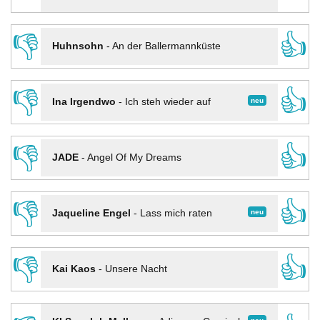
👎
👍
Huhnsohn
-
An der Ballermannküste
👎
👍
neu
Ina Irgendwo
-
Ich steh wieder auf
👎
👍
JADE
-
Angel Of My Dreams
👎
👍
neu
Jaqueline Engel
-
Lass mich raten
👎
👍
Kai Kaos
-
Unsere Nacht