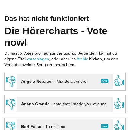
Das hat nicht funktioniert
Die Hörercharts - Vote
now!
Du hast 5 Votes pro Tag zur verfügung.. Außerdem kannst du
eigene Titel
vorschlagen
, oder aber ins
Archiv
blicken, um den
Verlauf einzelner Songs zu betrachten.
👎
👍
neu
Angela Nebauer
-
Mia Bella Amore
👎
👍
Ariana Grande
-
hate that i made you love me
👎
👍
neu
Bert Falko
-
Tu nicht so