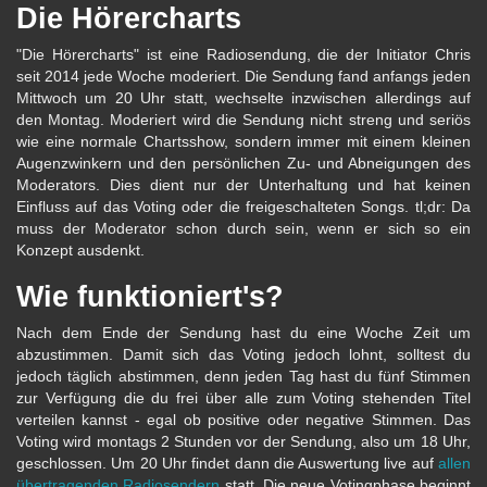
Die Hörercharts
"Die Hörercharts" ist eine Radiosendung, die der Initiator Chris
seit 2014 jede Woche moderiert. Die Sendung fand anfangs jeden
Mittwoch um 20 Uhr statt, wechselte inzwischen allerdings auf
den Montag. Moderiert wird die Sendung nicht streng und seriös
wie eine normale Chartsshow, sondern immer mit einem kleinen
Augenzwinkern und den persönlichen Zu- und Abneigungen des
Moderators. Dies dient nur der Unterhaltung und hat keinen
Einfluss auf das Voting oder die freigeschalteten Songs. tl;dr: Da
muss der Moderator schon durch sein, wenn er sich so ein
Konzept ausdenkt.
Wie funktioniert's?
Nach dem Ende der Sendung hast du eine Woche Zeit um
abzustimmen. Damit sich das Voting jedoch lohnt, solltest du
jedoch täglich abstimmen, denn jeden Tag hast du fünf Stimmen
zur Verfügung die du frei über alle zum Voting stehenden Titel
verteilen kannst - egal ob positive oder negative Stimmen. Das
Voting wird montags 2 Stunden vor der Sendung, also um 18 Uhr,
geschlossen. Um 20 Uhr findet dann die Auswertung live auf
allen
übertragenden Radiosendern
statt. Die neue Votingphase beginnt