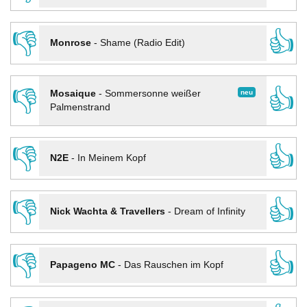
👎
👍
Monrose
-
Shame (Radio Edit)
👎
👍
neu
Mosaique
-
Sommersonne weißer
Palmenstrand
👎
👍
N2E
-
In Meinem Kopf
👎
👍
Nick Wachta & Travellers
-
Dream of Infinity
👎
👍
Papageno MC
-
Das Rauschen im Kopf