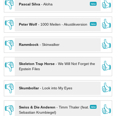
👎
👍
neu
Pascal Silva
-
Aloha
👎
👍
neu
Peter Wolf
-
1000 Meilen - Akustikversion
👎
👍
Rammbock
-
Skinwalker
👎
👍
Skeleton Trap Horse
-
We Will Not Forget the
Epstein Files
👎
👍
Skumbollar
-
Look into My Eyes
👎
👍
neu
Swiss & Die Anderen
-
Timm Thaler (feat.
Sebastian Krumbiegel)