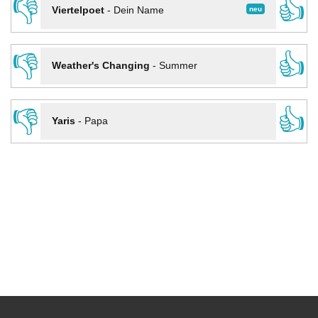
👎
👍
neu
Viertelpoet
-
Dein Name
👎
👍
Weather's Changing
-
Summer
👎
👍
Yaris
-
Papa