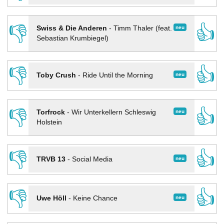
👎
👍
neu
Swiss & Die Anderen
-
Timm Thaler (feat.
Sebastian Krumbiegel)
👎
👍
neu
Toby Crush
-
Ride Until the Morning
👎
👍
neu
Torfrock
-
Wir Unterkellern Schleswig
Holstein
👎
👍
neu
TRVB 13
-
Social Media
👎
👍
neu
Uwe Höll
-
Keine Chance