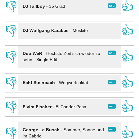
👎
👍
neu
DJ Tallboy
-
36 Grad
👎
👍
DJ Wolfgang Karabas
-
Moskito
👎
👍
neu
Duo WeR
-
Höchste Zeit sich wieder zu
sehn - Single Edit
👎
👍
neu
Echt Steinbach
-
Wegwerfsoldat
👎
👍
neu
Elvira Fischer
-
El Condor Pasa
👎
👍
neu
George La Busch
-
Sommer, Sonne und
im Cabrio