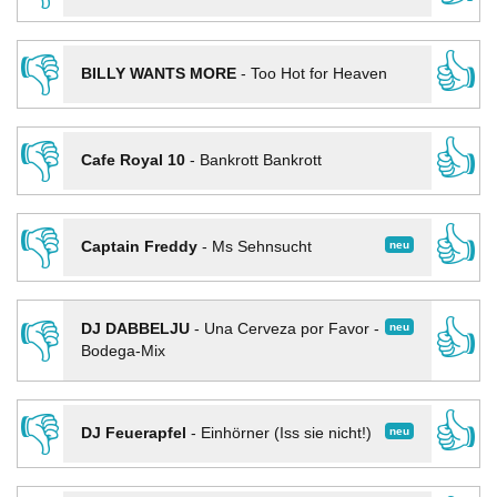
👎
👍
BILLY WANTS MORE
-
Too Hot for Heaven
👎
👍
Cafe Royal 10
-
Bankrott Bankrott
👎
👍
neu
Captain Freddy
-
Ms Sehnsucht
👎
👍
neu
DJ DABBELJU
-
Una Cerveza por Favor -
Bodega-Mix
👎
👍
neu
DJ Feuerapfel
-
Einhörner (Iss sie nicht!)