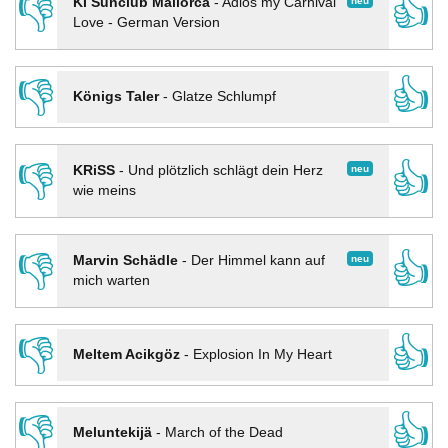
👎
👍
neu
KI Sunclub Mallorca
-
Adios my Carnival
Love - German Version
👎
👍
Königs Taler
-
Glatze Schlumpf
👎
👍
neu
KRiSS
-
Und plötzlich schlägt dein Herz
wie meins
👎
👍
neu
Marvin Schädle
-
Der Himmel kann auf
mich warten
👎
👍
Meltem Acikgöz
-
Explosion In My Heart
👎
👍
Meluntekijä
-
March of the Dead