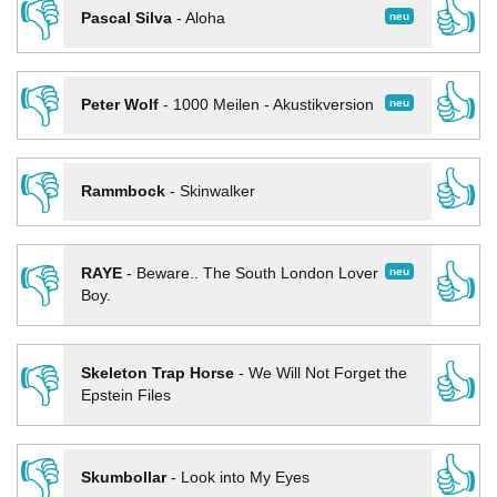
👎
👍
neu
Pascal Silva
-
Aloha
👎
👍
neu
Peter Wolf
-
1000 Meilen - Akustikversion
👎
👍
Rammbock
-
Skinwalker
👎
👍
neu
RAYE
-
Beware.. The South London Lover
Boy.
👎
👍
Skeleton Trap Horse
-
We Will Not Forget the
Epstein Files
👎
👍
Skumbollar
-
Look into My Eyes