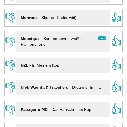
👎
👍
Monrose
-
Shame (Radio Edit)
👎
👍
neu
Mosaique
-
Sommersonne weißer
Palmenstrand
👎
👍
N2E
-
In Meinem Kopf
👎
👍
Nick Wachta & Travellers
-
Dream of Infinity
👎
👍
Papageno MC
-
Das Rauschen im Kopf