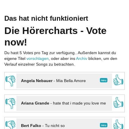
Das hat nicht funktioniert
Die Hörercharts - Vote
now!
Du hast 5 Votes pro Tag zur verfügung.. Außerdem kannst du
eigene Titel
vorschlagen
, oder aber ins
Archiv
blicken, um den
Verlauf einzelner Songs zu betrachten.
👎
👍
neu
Angela Nebauer
-
Mia Bella Amore
👎
👍
Ariana Grande
-
hate that i made you love me
👎
👍
neu
Bert Falko
-
Tu nicht so