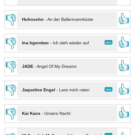
👎
👍
Huhnsohn
-
An der Ballermannküste
👎
👍
neu
Ina Irgendwo
-
Ich steh wieder auf
👎
👍
JADE
-
Angel Of My Dreams
👎
👍
neu
Jaqueline Engel
-
Lass mich raten
👎
👍
Kai Kaos
-
Unsere Nacht