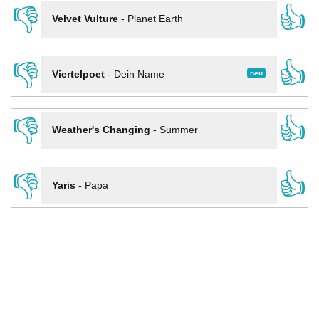
👎
👍
Velvet Vulture
-
Planet Earth
👎
👍
neu
Viertelpoet
-
Dein Name
👎
👍
Weather's Changing
-
Summer
👎
👍
Yaris
-
Papa