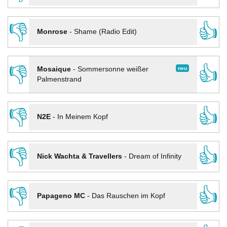
👎
👍
Monrose
-
Shame (Radio Edit)
👎
👍
neu
Mosaique
-
Sommersonne weißer
Palmenstrand
👎
👍
N2E
-
In Meinem Kopf
👎
👍
Nick Wachta & Travellers
-
Dream of Infinity
👎
👍
Papageno MC
-
Das Rauschen im Kopf