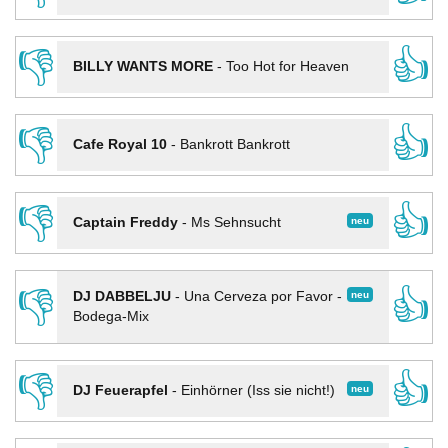
👎
👍
BILLY WANTS MORE
-
Too Hot for Heaven
👎
👍
Cafe Royal 10
-
Bankrott Bankrott
👎
👍
neu
Captain Freddy
-
Ms Sehnsucht
👎
👍
neu
DJ DABBELJU
-
Una Cerveza por Favor -
Bodega-Mix
👎
👍
neu
DJ Feuerapfel
-
Einhörner (Iss sie nicht!)