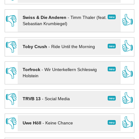
👎
👍
neu
Swiss & Die Anderen
-
Timm Thaler (feat.
Sebastian Krumbiegel)
👎
👍
neu
Toby Crush
-
Ride Until the Morning
👎
👍
neu
Torfrock
-
Wir Unterkellern Schleswig
Holstein
👎
👍
neu
TRVB 13
-
Social Media
👎
👍
neu
Uwe Höll
-
Keine Chance