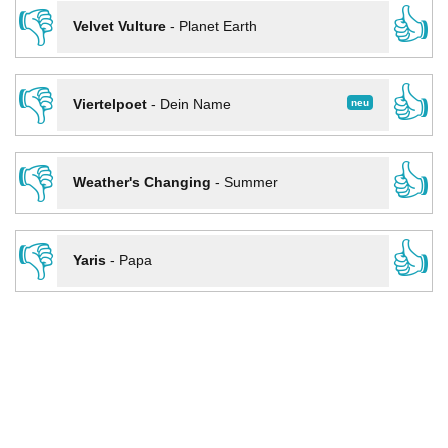
👎
👍
Velvet Vulture
-
Planet Earth
👎
👍
neu
Viertelpoet
-
Dein Name
👎
👍
Weather's Changing
-
Summer
👎
👍
Yaris
-
Papa