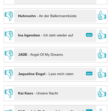
👎
👍
Huhnsohn
-
An der Ballermannküste
👎
👍
neu
Ina Irgendwo
-
Ich steh wieder auf
👎
👍
JADE
-
Angel Of My Dreams
👎
👍
neu
Jaqueline Engel
-
Lass mich raten
👎
👍
Kai Kaos
-
Unsere Nacht