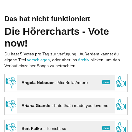
Das hat nicht funktioniert
Die Hörercharts - Vote
now!
Du hast 5 Votes pro Tag zur verfügung.. Außerdem kannst du
eigene Titel
vorschlagen
, oder aber ins
Archiv
blicken, um den
Verlauf einzelner Songs zu betrachten.
👎
👍
neu
Angela Nebauer
-
Mia Bella Amore
👎
👍
Ariana Grande
-
hate that i made you love me
👎
👍
neu
Bert Falko
-
Tu nicht so