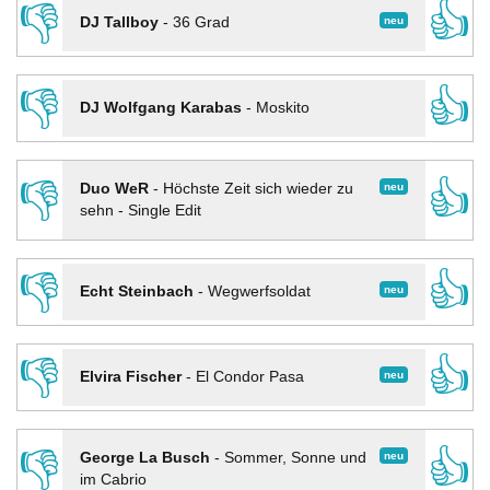
👎
👍
neu
DJ Tallboy
-
36 Grad
👎
👍
DJ Wolfgang Karabas
-
Moskito
👎
👍
neu
Duo WeR
-
Höchste Zeit sich wieder zu
sehn - Single Edit
👎
👍
neu
Echt Steinbach
-
Wegwerfsoldat
👎
👍
neu
Elvira Fischer
-
El Condor Pasa
👎
👍
neu
George La Busch
-
Sommer, Sonne und
im Cabrio