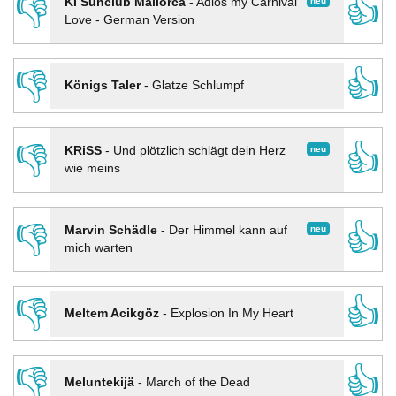
👎
👍
neu
KI Sunclub Mallorca
-
Adios my Carnival
Love - German Version
👎
👍
Königs Taler
-
Glatze Schlumpf
👎
👍
neu
KRiSS
-
Und plötzlich schlägt dein Herz
wie meins
👎
👍
neu
Marvin Schädle
-
Der Himmel kann auf
mich warten
👎
👍
Meltem Acikgöz
-
Explosion In My Heart
👎
👍
Meluntekijä
-
March of the Dead