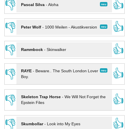
👎
👍
neu
Pascal Silva
-
Aloha
👎
👍
neu
Peter Wolf
-
1000 Meilen - Akustikversion
👎
👍
Rammbock
-
Skinwalker
👎
👍
neu
RAYE
-
Beware.. The South London Lover
Boy.
👎
👍
Skeleton Trap Horse
-
We Will Not Forget the
Epstein Files
👎
👍
Skumbollar
-
Look into My Eyes