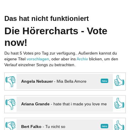
Das hat nicht funktioniert
Die Hörercharts - Vote
now!
Du hast 5 Votes pro Tag zur verfügung.. Außerdem kannst du
eigene Titel
vorschlagen
, oder aber ins
Archiv
blicken, um den
Verlauf einzelner Songs zu betrachten.
👎
👍
neu
Angela Nebauer
-
Mia Bella Amore
👎
👍
Ariana Grande
-
hate that i made you love me
👎
👍
neu
Bert Falko
-
Tu nicht so