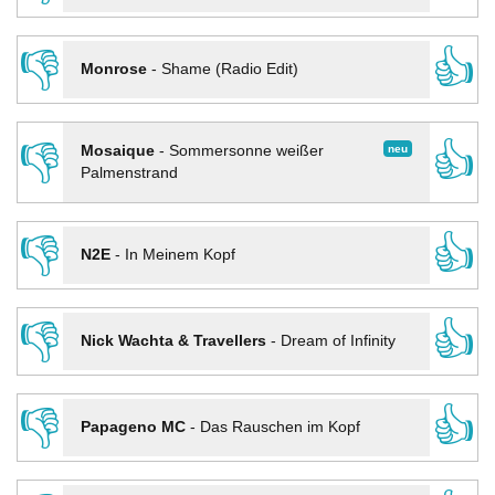
👎
👍
Monrose
-
Shame (Radio Edit)
👎
👍
neu
Mosaique
-
Sommersonne weißer
Palmenstrand
👎
👍
N2E
-
In Meinem Kopf
👎
👍
Nick Wachta & Travellers
-
Dream of Infinity
👎
👍
Papageno MC
-
Das Rauschen im Kopf