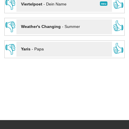
👎
👍
neu
Viertelpoet
-
Dein Name
👎
👍
Weather's Changing
-
Summer
👎
👍
Yaris
-
Papa