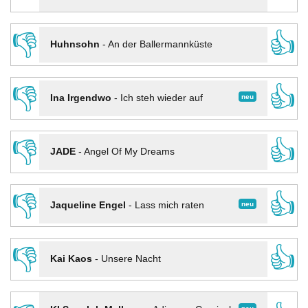
👎
👍
Huhnsohn
-
An der Ballermannküste
👎
👍
neu
Ina Irgendwo
-
Ich steh wieder auf
👎
👍
JADE
-
Angel Of My Dreams
👎
👍
neu
Jaqueline Engel
-
Lass mich raten
👎
👍
Kai Kaos
-
Unsere Nacht