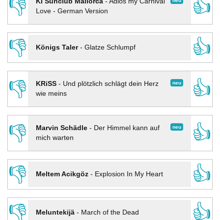
👎
👍
neu
KI Sunclub Mallorca
-
Adios my Carnival
Love - German Version
👎
👍
Königs Taler
-
Glatze Schlumpf
👎
👍
neu
KRiSS
-
Und plötzlich schlägt dein Herz
wie meins
👎
👍
neu
Marvin Schädle
-
Der Himmel kann auf
mich warten
👎
👍
Meltem Acikgöz
-
Explosion In My Heart
👎
👍
Meluntekijä
-
March of the Dead