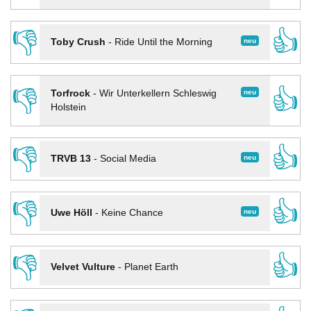
👎
👍
neu
Toby Crush
-
Ride Until the Morning
👎
👍
neu
Torfrock
-
Wir Unterkellern Schleswig
Holstein
👎
👍
neu
TRVB 13
-
Social Media
👎
👍
neu
Uwe Höll
-
Keine Chance
👎
👍
Velvet Vulture
-
Planet Earth