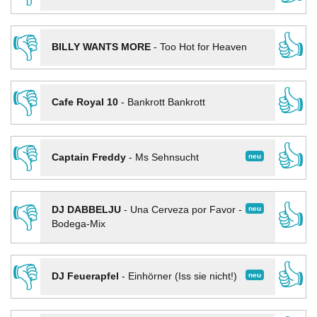
👎
👍
BILLY WANTS MORE
-
Too Hot for Heaven
👎
👍
Cafe Royal 10
-
Bankrott Bankrott
👎
👍
neu
Captain Freddy
-
Ms Sehnsucht
👎
👍
neu
DJ DABBELJU
-
Una Cerveza por Favor -
Bodega-Mix
👎
👍
neu
DJ Feuerapfel
-
Einhörner (Iss sie nicht!)