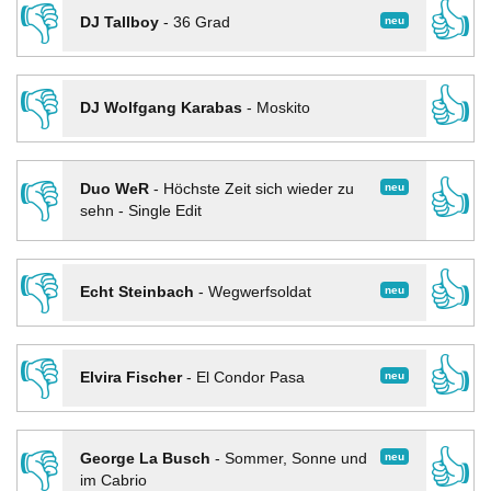
👎
👍
neu
DJ Tallboy
-
36 Grad
👎
👍
DJ Wolfgang Karabas
-
Moskito
👎
👍
neu
Duo WeR
-
Höchste Zeit sich wieder zu
sehn - Single Edit
👎
👍
neu
Echt Steinbach
-
Wegwerfsoldat
👎
👍
neu
Elvira Fischer
-
El Condor Pasa
👎
👍
neu
George La Busch
-
Sommer, Sonne und
im Cabrio