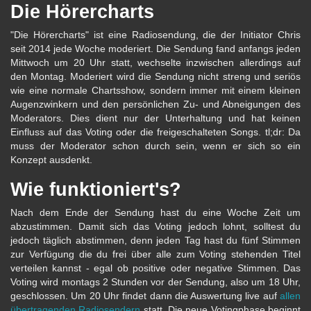
Die Hörercharts
"Die Hörercharts" ist eine Radiosendung, die der Initiator Chris
seit 2014 jede Woche moderiert. Die Sendung fand anfangs jeden
Mittwoch um 20 Uhr statt, wechselte inzwischen allerdings auf
den Montag. Moderiert wird die Sendung nicht streng und seriös
wie eine normale Chartsshow, sondern immer mit einem kleinen
Augenzwinkern und den persönlichen Zu- und Abneigungen des
Moderators. Dies dient nur der Unterhaltung und hat keinen
Einfluss auf das Voting oder die freigeschalteten Songs. tl;dr: Da
muss der Moderator schon durch sein, wenn er sich so ein
Konzept ausdenkt.
Wie funktioniert's?
Nach dem Ende der Sendung hast du eine Woche Zeit um
abzustimmen. Damit sich das Voting jedoch lohnt, solltest du
jedoch täglich abstimmen, denn jeden Tag hast du fünf Stimmen
zur Verfügung die du frei über alle zum Voting stehenden Titel
verteilen kannst - egal ob positive oder negative Stimmen. Das
Voting wird montags 2 Stunden vor der Sendung, also um 18 Uhr,
geschlossen. Um 20 Uhr findet dann die Auswertung live auf
allen
übertragenden Radiosendern
statt. Die neue Votingphase beginnt