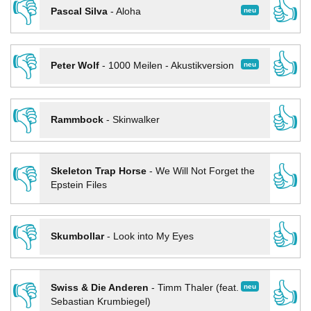
👎
👍
neu
Pascal Silva
-
Aloha
👎
👍
neu
Peter Wolf
-
1000 Meilen - Akustikversion
👎
👍
Rammbock
-
Skinwalker
👎
👍
Skeleton Trap Horse
-
We Will Not Forget the
Epstein Files
👎
👍
Skumbollar
-
Look into My Eyes
👎
👍
neu
Swiss & Die Anderen
-
Timm Thaler (feat.
Sebastian Krumbiegel)