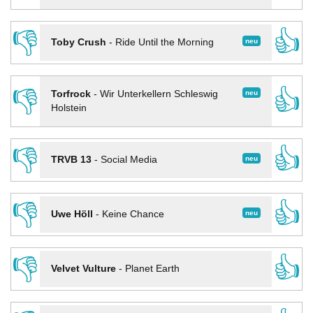
👎
👍
neu
Toby Crush
-
Ride Until the Morning
👎
👍
neu
Torfrock
-
Wir Unterkellern Schleswig
Holstein
👎
👍
neu
TRVB 13
-
Social Media
👎
👍
neu
Uwe Höll
-
Keine Chance
👎
👍
Velvet Vulture
-
Planet Earth