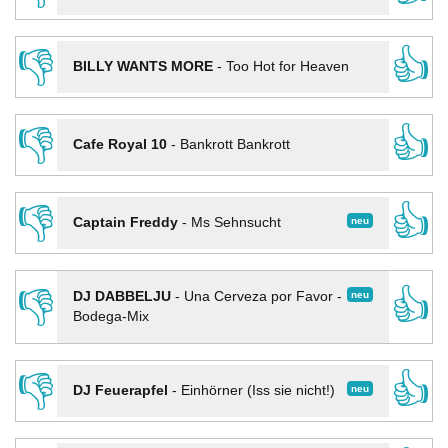
👎
👍
BILLY WANTS MORE
-
Too Hot for Heaven
👎
👍
Cafe Royal 10
-
Bankrott Bankrott
👎
👍
neu
Captain Freddy
-
Ms Sehnsucht
👎
👍
neu
DJ DABBELJU
-
Una Cerveza por Favor -
Bodega-Mix
👎
👍
neu
DJ Feuerapfel
-
Einhörner (Iss sie nicht!)