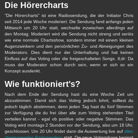
Die Hörercharts
"Die Hörercharts" ist eine Radiosendung, die der Initiator Chris
seit 2014 jede Woche moderiert. Die Sendung fand anfangs jeden
Mittwoch um 20 Uhr statt, wechselte inzwischen allerdings auf
den Montag. Moderiert wird die Sendung nicht streng und seriös
wie eine normale Chartsshow, sondern immer mit einem kleinen
Augenzwinkern und den persönlichen Zu- und Abneigungen des
Moderators. Dies dient nur der Unterhaltung und hat keinen
Einfluss auf das Voting oder die freigeschalteten Songs. tl;dr: Da
muss der Moderator schon durch sein, wenn er sich so ein
Konzept ausdenkt.
Wie funktioniert's?
Nach dem Ende der Sendung hast du eine Woche Zeit um
abzustimmen. Damit sich das Voting jedoch lohnt, solltest du
jedoch täglich abstimmen, denn jeden Tag hast du fünf Stimmen
zur Verfügung die du frei über alle zum Voting stehenden Titel
verteilen kannst - egal ob positive oder negative Stimmen. Das
Voting wird montags 2 Stunden vor der Sendung, also um 18 Uhr,
geschlossen. Um 20 Uhr findet dann die Auswertung live auf
allen
übertragenden Radiosendern
statt. Die neue Votingphase beginnt