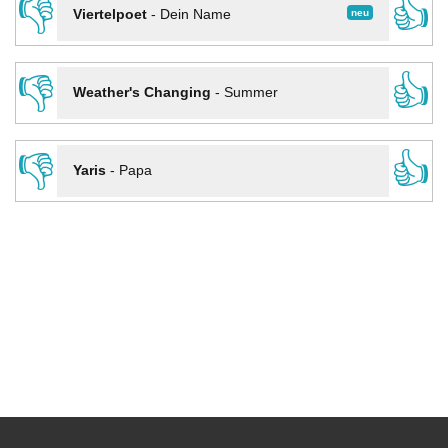
👎
👍
neu
Viertelpoet
-
Dein Name
👎
👍
Weather's Changing
-
Summer
👎
👍
Yaris
-
Papa