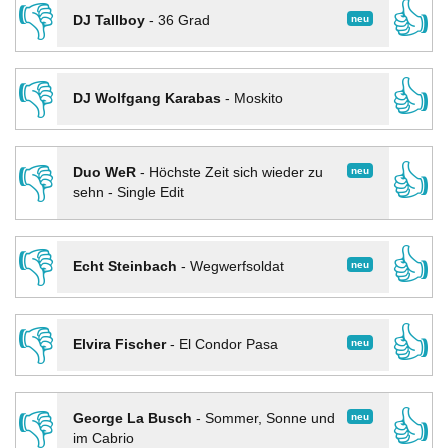
👎
👍
neu
DJ Tallboy
-
36 Grad
👎
👍
DJ Wolfgang Karabas
-
Moskito
👎
👍
neu
Duo WeR
-
Höchste Zeit sich wieder zu
sehn - Single Edit
👎
👍
neu
Echt Steinbach
-
Wegwerfsoldat
👎
👍
neu
Elvira Fischer
-
El Condor Pasa
👎
👍
neu
George La Busch
-
Sommer, Sonne und
im Cabrio