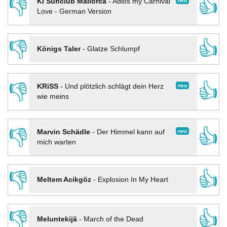
👎
👍
neu
KI Sunclub Mallorca
-
Adios my Carnival
Love - German Version
👎
👍
Königs Taler
-
Glatze Schlumpf
👎
👍
neu
KRiSS
-
Und plötzlich schlägt dein Herz
wie meins
👎
👍
neu
Marvin Schädle
-
Der Himmel kann auf
mich warten
👎
👍
Meltem Acikgöz
-
Explosion In My Heart
👎
👍
Meluntekijä
-
March of the Dead