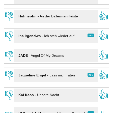
👎
👍
Huhnsohn
-
An der Ballermannküste
👎
👍
neu
Ina Irgendwo
-
Ich steh wieder auf
👎
👍
JADE
-
Angel Of My Dreams
👎
👍
neu
Jaqueline Engel
-
Lass mich raten
👎
👍
Kai Kaos
-
Unsere Nacht