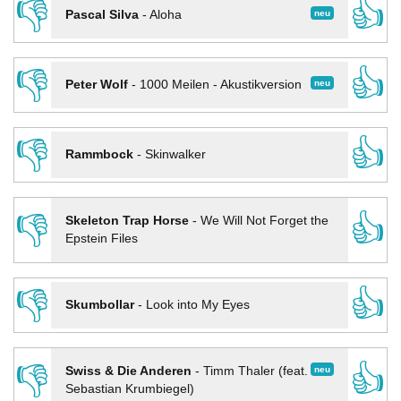
👎
👍
neu
Pascal Silva
-
Aloha
👎
👍
neu
Peter Wolf
-
1000 Meilen - Akustikversion
👎
👍
Rammbock
-
Skinwalker
👎
👍
Skeleton Trap Horse
-
We Will Not Forget the
Epstein Files
👎
👍
Skumbollar
-
Look into My Eyes
👎
👍
neu
Swiss & Die Anderen
-
Timm Thaler (feat.
Sebastian Krumbiegel)