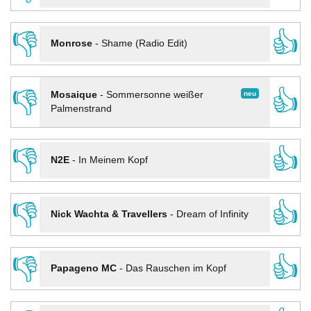
👎
👍
Monrose
-
Shame (Radio Edit)
👎
👍
neu
Mosaique
-
Sommersonne weißer
Palmenstrand
👎
👍
N2E
-
In Meinem Kopf
👎
👍
Nick Wachta & Travellers
-
Dream of Infinity
👎
👍
Papageno MC
-
Das Rauschen im Kopf