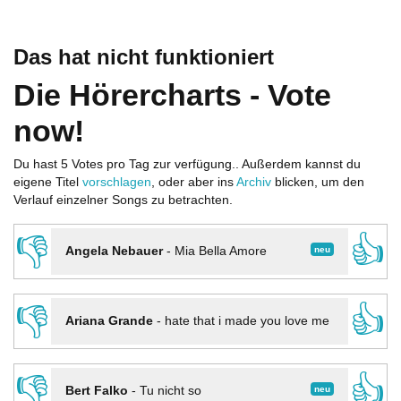
Das hat nicht funktioniert
Die Hörercharts - Vote
now!
Du hast 5 Votes pro Tag zur verfügung.. Außerdem kannst du
eigene Titel
vorschlagen
, oder aber ins
Archiv
blicken, um den
Verlauf einzelner Songs zu betrachten.
👎
👍
neu
Angela Nebauer
-
Mia Bella Amore
👎
👍
Ariana Grande
-
hate that i made you love me
👎
👍
neu
Bert Falko
-
Tu nicht so