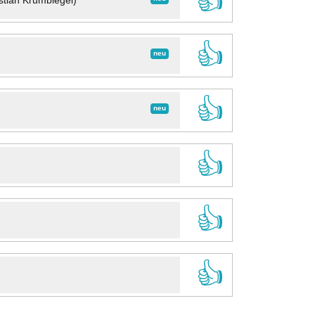
👍
stian Krumbiegel)
👍
neu
👍
neu
👍
👍
👍