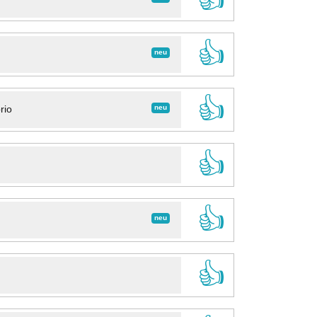
👍
neu
👍
neu
rio
👍
👍
neu
👍