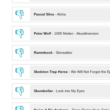
👎
Pascal Silva
-
Aloha
👎
Peter Wolf
-
1000 Meilen - Akustikversion
👎
Rammbock
-
Skinwalker
👎
Skeleton Trap Horse
-
We Will Not Forget the Ep
👎
Skumbollar
-
Look into My Eyes