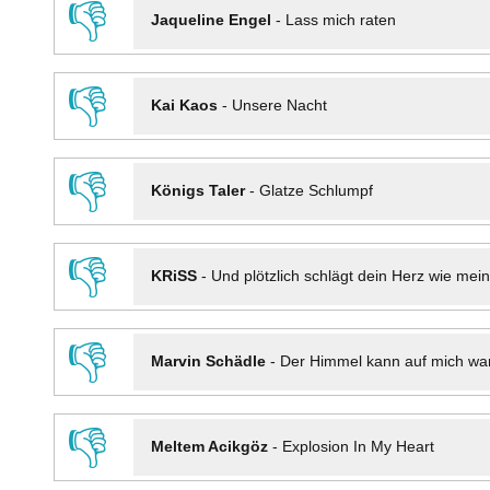
👎
Jaqueline Engel
-
Lass mich raten
👎
Kai Kaos
-
Unsere Nacht
👎
Königs Taler
-
Glatze Schlumpf
👎
KRiSS
-
Und plötzlich schlägt dein Herz wie mei
👎
Marvin Schädle
-
Der Himmel kann auf mich wa
👎
Meltem Acikgöz
-
Explosion In My Heart