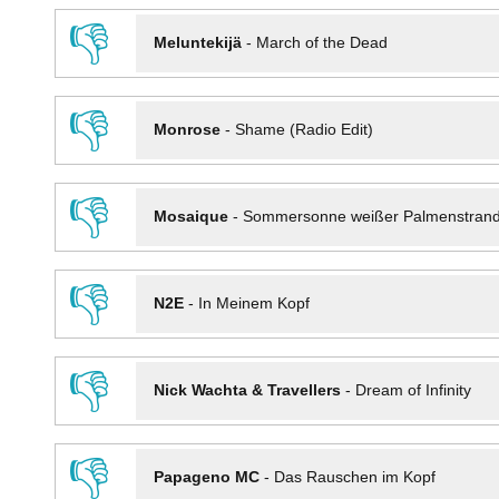
👎
Meluntekijä
-
March of the Dead
👎
Monrose
-
Shame (Radio Edit)
👎
Mosaique
-
Sommersonne weißer Palmenstran
👎
N2E
-
In Meinem Kopf
👎
Nick Wachta & Travellers
-
Dream of Infinity
👎
Papageno MC
-
Das Rauschen im Kopf