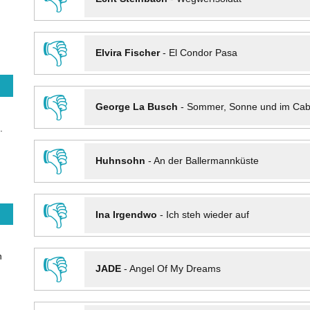
👎
Elvira Fischer
-
El Condor Pasa
👎
George La Busch
-
Sommer, Sonne und im Cab
.
👎
Huhnsohn
-
An der Ballermannküste
👎
Ina Irgendwo
-
Ich steh wieder auf
n
👎
JADE
-
Angel Of My Dreams