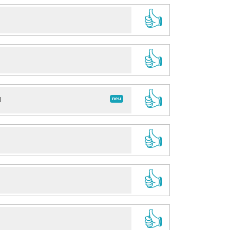
👍
👍
👍
neu
d
👍
👍
👍