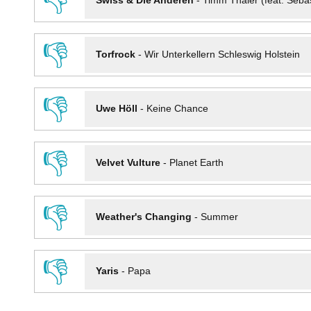
👎
Swiss & Die Anderen
-
Timm Thaler (feat. Seba
👎
Torfrock
-
Wir Unterkellern Schleswig Holstein
👎
Uwe Höll
-
Keine Chance
👎
Velvet Vulture
-
Planet Earth
👎
Weather's Changing
-
Summer
👎
Yaris
-
Papa