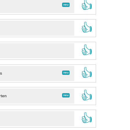
👍
neu
👍
👍
👍
neu
ns
👍
neu
rten
👍