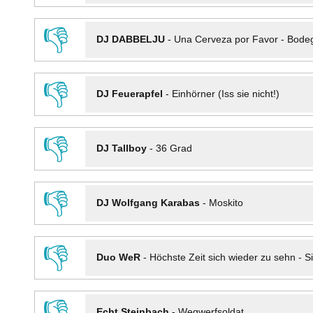
👎
DJ DABBELJU
-
Una Cerveza por Favor - Bode
👎
DJ Feuerapfel
-
Einhörner (Iss sie nicht!)
👎
DJ Tallboy
-
36 Grad
👎
DJ Wolfgang Karabas
-
Moskito
👎
Duo WeR
-
Höchste Zeit sich wieder zu sehn - Si
👎
Echt Steinbach
-
Wegwerfsoldat