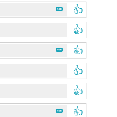
👍
neu
👍
👍
neu
👍
👍
👍
neu