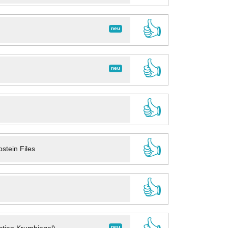
👍
neu
👍
neu
👍
👍
stein Files
👍
neu