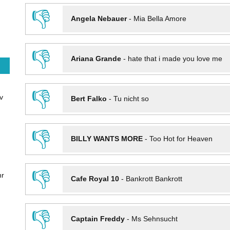
👎
Angela Nebauer
-
Mia Bella Amore
👎
Ariana Grande
-
hate that i made you love me
👎
v
Bert Falko
-
Tu nicht so
👎
BILLY WANTS MORE
-
Too Hot for Heaven
👎
hr
Cafe Royal 10
-
Bankrott Bankrott
👎
Captain Freddy
-
Ms Sehnsucht