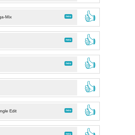
👍
neu
ga-Mix
👍
neu
👍
neu
👍
👍
neu
ngle Edit
👍
neu