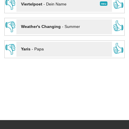
👎
👍
neu
Viertelpoet
-
Dein Name
👎
👍
Weather's Changing
-
Summer
👎
👍
Yaris
-
Papa