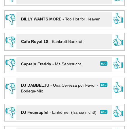
👎
👍
BILLY WANTS MORE
-
Too Hot for Heaven
👎
👍
Cafe Royal 10
-
Bankrott Bankrott
👎
👍
neu
Captain Freddy
-
Ms Sehnsucht
👎
👍
neu
DJ DABBELJU
-
Una Cerveza por Favor -
Bodega-Mix
👎
👍
neu
DJ Feuerapfel
-
Einhörner (Iss sie nicht!)