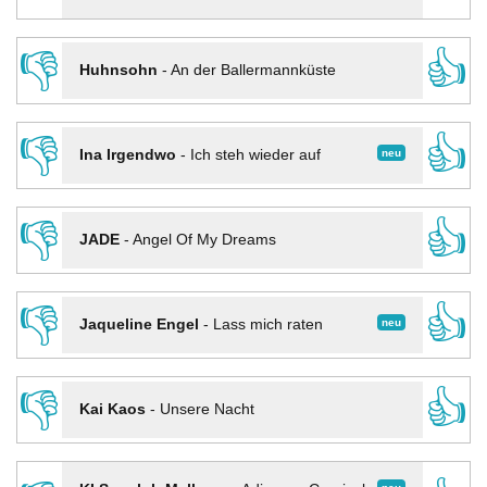
👎
👍
Huhnsohn
-
An der Ballermannküste
👎
👍
neu
Ina Irgendwo
-
Ich steh wieder auf
👎
👍
JADE
-
Angel Of My Dreams
👎
👍
neu
Jaqueline Engel
-
Lass mich raten
👎
👍
Kai Kaos
-
Unsere Nacht