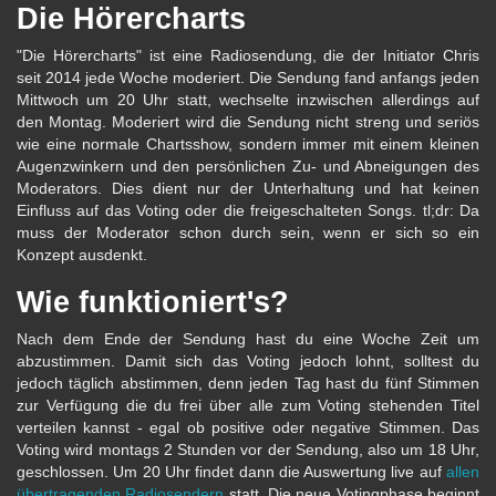
Die Hörercharts
"Die Hörercharts" ist eine Radiosendung, die der Initiator Chris
seit 2014 jede Woche moderiert. Die Sendung fand anfangs jeden
Mittwoch um 20 Uhr statt, wechselte inzwischen allerdings auf
den Montag. Moderiert wird die Sendung nicht streng und seriös
wie eine normale Chartsshow, sondern immer mit einem kleinen
Augenzwinkern und den persönlichen Zu- und Abneigungen des
Moderators. Dies dient nur der Unterhaltung und hat keinen
Einfluss auf das Voting oder die freigeschalteten Songs. tl;dr: Da
muss der Moderator schon durch sein, wenn er sich so ein
Konzept ausdenkt.
Wie funktioniert's?
Nach dem Ende der Sendung hast du eine Woche Zeit um
abzustimmen. Damit sich das Voting jedoch lohnt, solltest du
jedoch täglich abstimmen, denn jeden Tag hast du fünf Stimmen
zur Verfügung die du frei über alle zum Voting stehenden Titel
verteilen kannst - egal ob positive oder negative Stimmen. Das
Voting wird montags 2 Stunden vor der Sendung, also um 18 Uhr,
geschlossen. Um 20 Uhr findet dann die Auswertung live auf
allen
übertragenden Radiosendern
statt. Die neue Votingphase beginnt