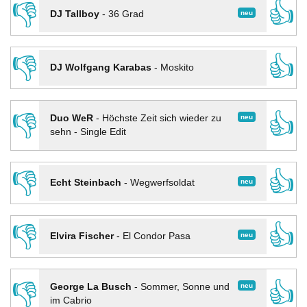
👎
👍
neu
DJ Tallboy
-
36 Grad
👎
👍
DJ Wolfgang Karabas
-
Moskito
👎
👍
neu
Duo WeR
-
Höchste Zeit sich wieder zu
sehn - Single Edit
👎
👍
neu
Echt Steinbach
-
Wegwerfsoldat
👎
👍
neu
Elvira Fischer
-
El Condor Pasa
👎
👍
neu
George La Busch
-
Sommer, Sonne und
im Cabrio