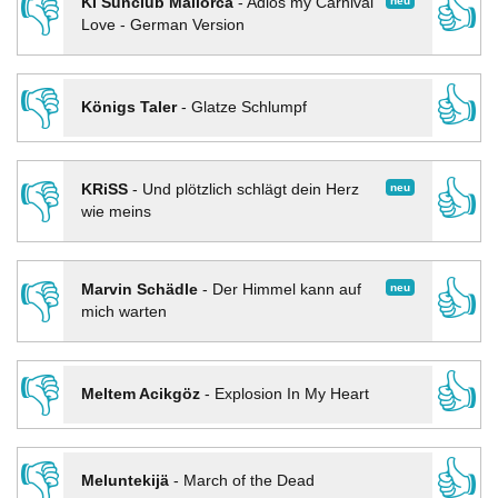
👎
👍
neu
KI Sunclub Mallorca
-
Adios my Carnival
Love - German Version
👎
👍
Königs Taler
-
Glatze Schlumpf
👎
👍
neu
KRiSS
-
Und plötzlich schlägt dein Herz
wie meins
👎
👍
neu
Marvin Schädle
-
Der Himmel kann auf
mich warten
👎
👍
Meltem Acikgöz
-
Explosion In My Heart
👎
👍
Meluntekijä
-
March of the Dead