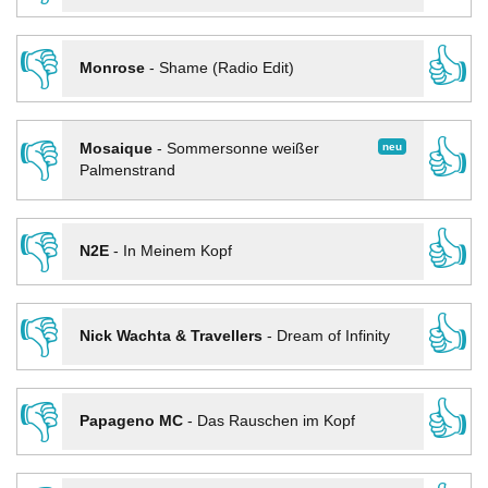
👎
👍
Monrose
-
Shame (Radio Edit)
👎
👍
neu
Mosaique
-
Sommersonne weißer
Palmenstrand
👎
👍
N2E
-
In Meinem Kopf
👎
👍
Nick Wachta & Travellers
-
Dream of Infinity
👎
👍
Papageno MC
-
Das Rauschen im Kopf