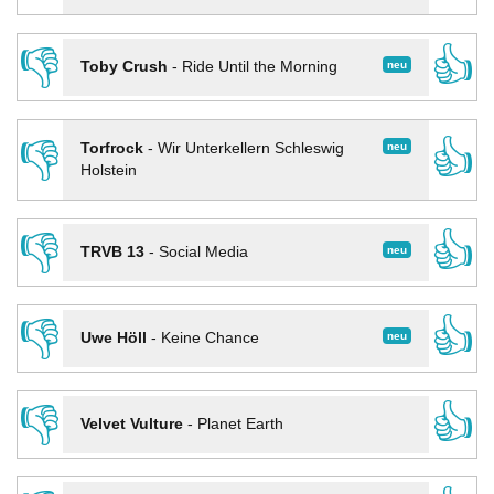
👎
👍
neu
Toby Crush
-
Ride Until the Morning
👎
👍
neu
Torfrock
-
Wir Unterkellern Schleswig
Holstein
👎
👍
neu
TRVB 13
-
Social Media
👎
👍
neu
Uwe Höll
-
Keine Chance
👎
👍
Velvet Vulture
-
Planet Earth