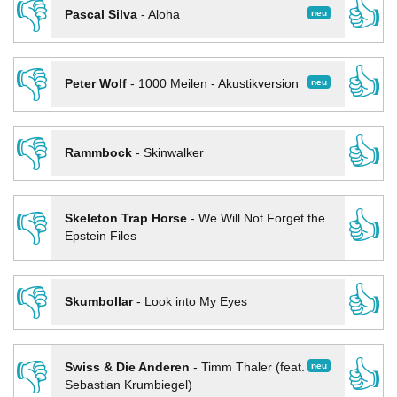
👎
👍
neu
Pascal Silva
-
Aloha
👎
👍
neu
Peter Wolf
-
1000 Meilen - Akustikversion
👎
👍
Rammbock
-
Skinwalker
👎
👍
Skeleton Trap Horse
-
We Will Not Forget the
Epstein Files
👎
👍
Skumbollar
-
Look into My Eyes
👎
👍
neu
Swiss & Die Anderen
-
Timm Thaler (feat.
Sebastian Krumbiegel)