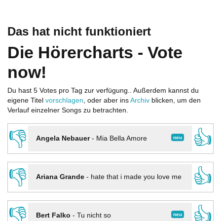
Das hat nicht funktioniert
Die Hörercharts - Vote
now!
Du hast 5 Votes pro Tag zur verfügung.. Außerdem kannst du
eigene Titel
vorschlagen
, oder aber ins
Archiv
blicken, um den
Verlauf einzelner Songs zu betrachten.
👎
👍
neu
Angela Nebauer
-
Mia Bella Amore
👎
👍
Ariana Grande
-
hate that i made you love me
👎
👍
neu
Bert Falko
-
Tu nicht so