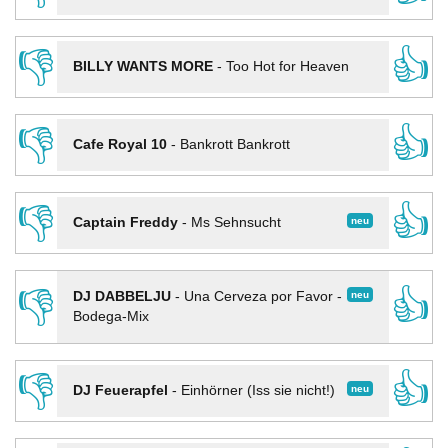
👎
👍
BILLY WANTS MORE
-
Too Hot for Heaven
👎
👍
Cafe Royal 10
-
Bankrott Bankrott
👎
👍
neu
Captain Freddy
-
Ms Sehnsucht
👎
👍
neu
DJ DABBELJU
-
Una Cerveza por Favor -
Bodega-Mix
👎
👍
neu
DJ Feuerapfel
-
Einhörner (Iss sie nicht!)