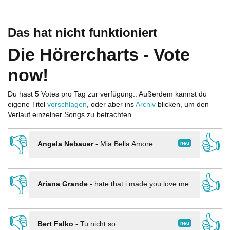
Das hat nicht funktioniert
Die Hörercharts - Vote
now!
Du hast 5 Votes pro Tag zur verfügung.. Außerdem kannst du
eigene Titel
vorschlagen
, oder aber ins
Archiv
blicken, um den
Verlauf einzelner Songs zu betrachten.
👎
👍
neu
Angela Nebauer
-
Mia Bella Amore
👎
👍
Ariana Grande
-
hate that i made you love me
👎
👍
neu
Bert Falko
-
Tu nicht so