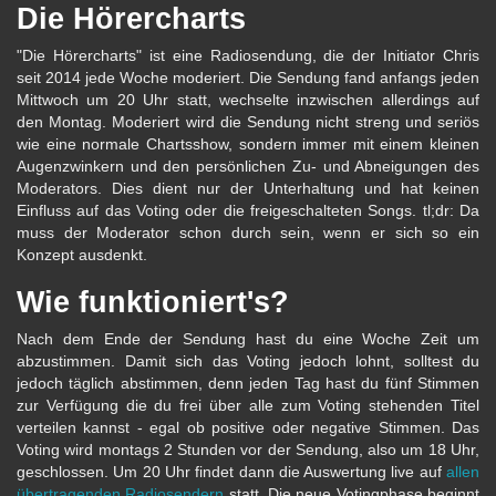
Die Hörercharts
"Die Hörercharts" ist eine Radiosendung, die der Initiator Chris
seit 2014 jede Woche moderiert. Die Sendung fand anfangs jeden
Mittwoch um 20 Uhr statt, wechselte inzwischen allerdings auf
den Montag. Moderiert wird die Sendung nicht streng und seriös
wie eine normale Chartsshow, sondern immer mit einem kleinen
Augenzwinkern und den persönlichen Zu- und Abneigungen des
Moderators. Dies dient nur der Unterhaltung und hat keinen
Einfluss auf das Voting oder die freigeschalteten Songs. tl;dr: Da
muss der Moderator schon durch sein, wenn er sich so ein
Konzept ausdenkt.
Wie funktioniert's?
Nach dem Ende der Sendung hast du eine Woche Zeit um
abzustimmen. Damit sich das Voting jedoch lohnt, solltest du
jedoch täglich abstimmen, denn jeden Tag hast du fünf Stimmen
zur Verfügung die du frei über alle zum Voting stehenden Titel
verteilen kannst - egal ob positive oder negative Stimmen. Das
Voting wird montags 2 Stunden vor der Sendung, also um 18 Uhr,
geschlossen. Um 20 Uhr findet dann die Auswertung live auf
allen
übertragenden Radiosendern
statt. Die neue Votingphase beginnt