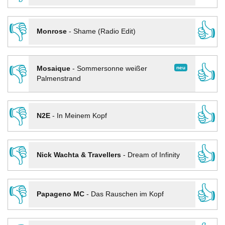
👎
👍
Monrose
-
Shame (Radio Edit)
👎
👍
neu
Mosaique
-
Sommersonne weißer
Palmenstrand
👎
👍
N2E
-
In Meinem Kopf
👎
👍
Nick Wachta & Travellers
-
Dream of Infinity
👎
👍
Papageno MC
-
Das Rauschen im Kopf