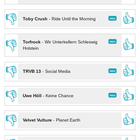
👎
👍
neu
Toby Crush
-
Ride Until the Morning
👎
👍
neu
Torfrock
-
Wir Unterkellern Schleswig
Holstein
👎
👍
neu
TRVB 13
-
Social Media
👎
👍
neu
Uwe Höll
-
Keine Chance
👎
👍
Velvet Vulture
-
Planet Earth