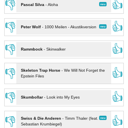
👎
👍
neu
Pascal Silva
-
Aloha
👎
👍
neu
Peter Wolf
-
1000 Meilen - Akustikversion
👎
👍
Rammbock
-
Skinwalker
👎
👍
Skeleton Trap Horse
-
We Will Not Forget the
Epstein Files
👎
👍
Skumbollar
-
Look into My Eyes
👎
👍
neu
Swiss & Die Anderen
-
Timm Thaler (feat.
Sebastian Krumbiegel)