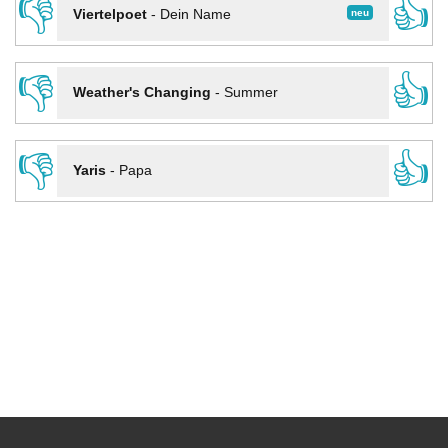
👎
👍
neu
Viertelpoet
-
Dein Name
👎
👍
Weather's Changing
-
Summer
👎
👍
Yaris
-
Papa