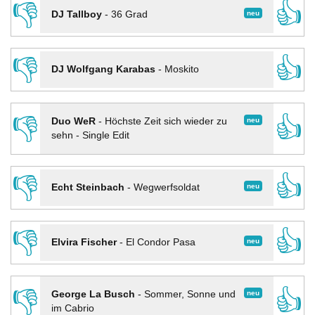
👎
👍
neu
DJ Tallboy
-
36 Grad
👎
👍
DJ Wolfgang Karabas
-
Moskito
👎
👍
neu
Duo WeR
-
Höchste Zeit sich wieder zu
sehn - Single Edit
👎
👍
neu
Echt Steinbach
-
Wegwerfsoldat
👎
👍
neu
Elvira Fischer
-
El Condor Pasa
👎
👍
neu
George La Busch
-
Sommer, Sonne und
im Cabrio