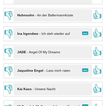
👎
👍
Huhnsohn
-
An der Ballermannküste
👎
👍
neu
Ina Irgendwo
-
Ich steh wieder auf
👎
👍
JADE
-
Angel Of My Dreams
👎
👍
neu
Jaqueline Engel
-
Lass mich raten
👎
👍
Kai Kaos
-
Unsere Nacht