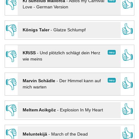
👎
👍
neu
KI Sunclub Mallorca
-
Adios my Carnival
Love - German Version
👎
👍
Königs Taler
-
Glatze Schlumpf
👎
👍
neu
KRiSS
-
Und plötzlich schlägt dein Herz
wie meins
👎
👍
neu
Marvin Schädle
-
Der Himmel kann auf
mich warten
👎
👍
Meltem Acikgöz
-
Explosion In My Heart
👎
👍
Meluntekijä
-
March of the Dead