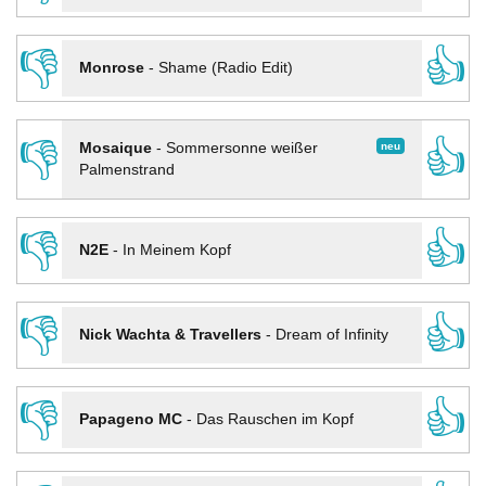
👎
👍
Monrose
-
Shame (Radio Edit)
👎
👍
neu
Mosaique
-
Sommersonne weißer
Palmenstrand
👎
👍
N2E
-
In Meinem Kopf
👎
👍
Nick Wachta & Travellers
-
Dream of Infinity
👎
👍
Papageno MC
-
Das Rauschen im Kopf