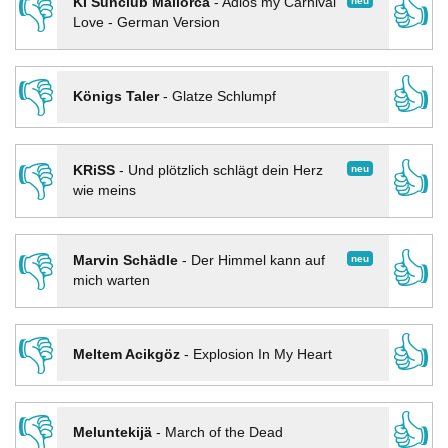
👎
👍
neu
KI Sunclub Mallorca
-
Adios my Carnival
Love - German Version
👎
👍
Königs Taler
-
Glatze Schlumpf
👎
👍
neu
KRiSS
-
Und plötzlich schlägt dein Herz
wie meins
👎
👍
neu
Marvin Schädle
-
Der Himmel kann auf
mich warten
👎
👍
Meltem Acikgöz
-
Explosion In My Heart
👎
👍
Meluntekijä
-
March of the Dead