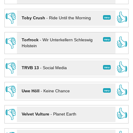
👎
👍
neu
Toby Crush
-
Ride Until the Morning
👎
👍
neu
Torfrock
-
Wir Unterkellern Schleswig
Holstein
👎
👍
neu
TRVB 13
-
Social Media
👎
👍
neu
Uwe Höll
-
Keine Chance
👎
👍
Velvet Vulture
-
Planet Earth