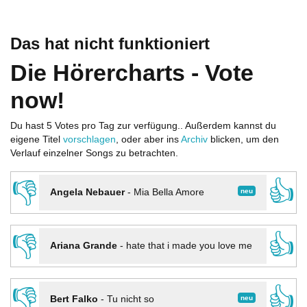
Das hat nicht funktioniert
Die Hörercharts - Vote
now!
Du hast 5 Votes pro Tag zur verfügung.. Außerdem kannst du
eigene Titel
vorschlagen
, oder aber ins
Archiv
blicken, um den
Verlauf einzelner Songs zu betrachten.
👎
👍
neu
Angela Nebauer
-
Mia Bella Amore
👎
👍
Ariana Grande
-
hate that i made you love me
👎
👍
neu
Bert Falko
-
Tu nicht so