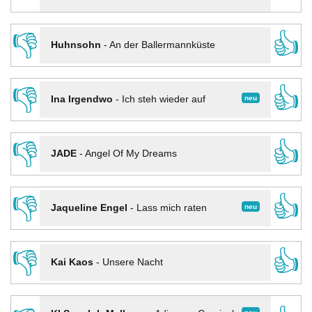
👎
👍
Huhnsohn
-
An der Ballermannküste
👎
👍
neu
Ina Irgendwo
-
Ich steh wieder auf
👎
👍
JADE
-
Angel Of My Dreams
👎
👍
neu
Jaqueline Engel
-
Lass mich raten
👎
👍
Kai Kaos
-
Unsere Nacht