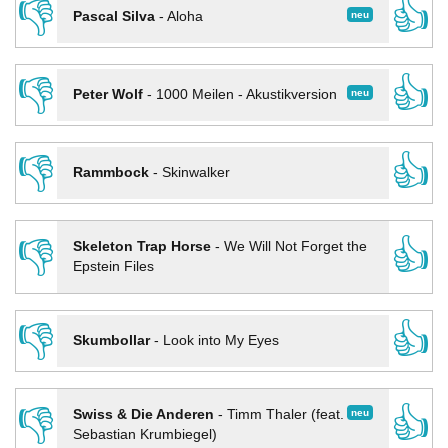
👎
👍
neu
Pascal Silva
-
Aloha
👎
👍
neu
Peter Wolf
-
1000 Meilen - Akustikversion
👎
👍
Rammbock
-
Skinwalker
👎
👍
Skeleton Trap Horse
-
We Will Not Forget the
Epstein Files
👎
👍
Skumbollar
-
Look into My Eyes
👎
👍
neu
Swiss & Die Anderen
-
Timm Thaler (feat.
Sebastian Krumbiegel)