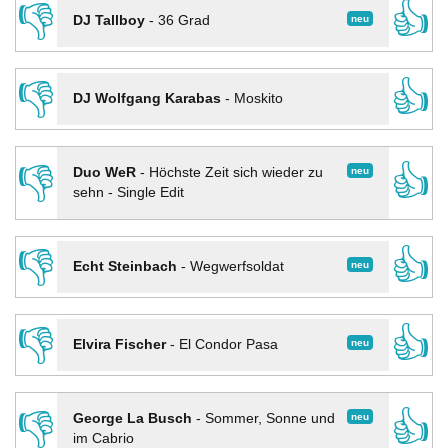
👎
👍
neu
DJ Tallboy
-
36 Grad
👎
👍
DJ Wolfgang Karabas
-
Moskito
👎
👍
neu
Duo WeR
-
Höchste Zeit sich wieder zu
sehn - Single Edit
👎
👍
neu
Echt Steinbach
-
Wegwerfsoldat
👎
👍
neu
Elvira Fischer
-
El Condor Pasa
👎
👍
neu
George La Busch
-
Sommer, Sonne und
im Cabrio