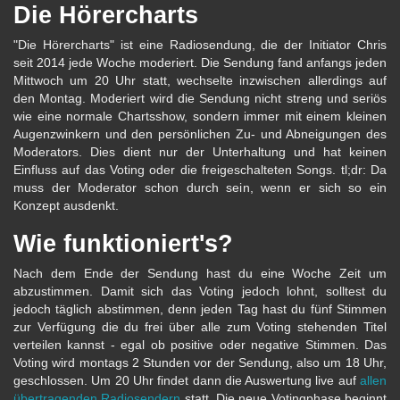
Die Hörercharts
"Die Hörercharts" ist eine Radiosendung, die der Initiator Chris
seit 2014 jede Woche moderiert. Die Sendung fand anfangs jeden
Mittwoch um 20 Uhr statt, wechselte inzwischen allerdings auf
den Montag. Moderiert wird die Sendung nicht streng und seriös
wie eine normale Chartsshow, sondern immer mit einem kleinen
Augenzwinkern und den persönlichen Zu- und Abneigungen des
Moderators. Dies dient nur der Unterhaltung und hat keinen
Einfluss auf das Voting oder die freigeschalteten Songs. tl;dr: Da
muss der Moderator schon durch sein, wenn er sich so ein
Konzept ausdenkt.
Wie funktioniert's?
Nach dem Ende der Sendung hast du eine Woche Zeit um
abzustimmen. Damit sich das Voting jedoch lohnt, solltest du
jedoch täglich abstimmen, denn jeden Tag hast du fünf Stimmen
zur Verfügung die du frei über alle zum Voting stehenden Titel
verteilen kannst - egal ob positive oder negative Stimmen. Das
Voting wird montags 2 Stunden vor der Sendung, also um 18 Uhr,
geschlossen. Um 20 Uhr findet dann die Auswertung live auf
allen
übertragenden Radiosendern
statt. Die neue Votingphase beginnt