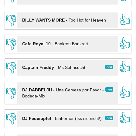
👎
👍
BILLY WANTS MORE
-
Too Hot for Heaven
👎
👍
Cafe Royal 10
-
Bankrott Bankrott
👎
👍
neu
Captain Freddy
-
Ms Sehnsucht
👎
👍
neu
DJ DABBELJU
-
Una Cerveza por Favor -
Bodega-Mix
👎
👍
neu
DJ Feuerapfel
-
Einhörner (Iss sie nicht!)