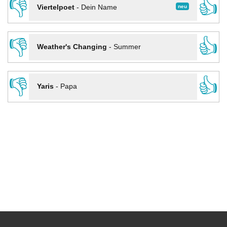
👎
👍
neu
Viertelpoet
-
Dein Name
👎
👍
Weather's Changing
-
Summer
👎
👍
Yaris
-
Papa