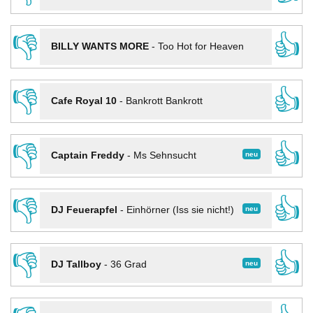
👎
👍
BILLY WANTS MORE
-
Too Hot for Heaven
👎
👍
Cafe Royal 10
-
Bankrott Bankrott
👎
👍
neu
Captain Freddy
-
Ms Sehnsucht
👎
👍
neu
DJ Feuerapfel
-
Einhörner (Iss sie nicht!)
👎
👍
neu
DJ Tallboy
-
36 Grad