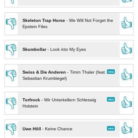
👎
👍
Skeleton Trap Horse
-
We Will Not Forget the
Epstein Files
👎
👍
Skumbollar
-
Look into My Eyes
👎
👍
neu
Swiss & Die Anderen
-
Timm Thaler (feat.
Sebastian Krumbiegel)
👎
👍
neu
Torfrock
-
Wir Unterkellern Schleswig
Holstein
👎
👍
neu
Uwe Höll
-
Keine Chance