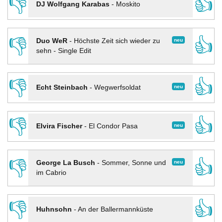
👎
👍
DJ Wolfgang Karabas
-
Moskito
👎
👍
neu
Duo WeR
-
Höchste Zeit sich wieder zu
sehn - Single Edit
👎
👍
neu
Echt Steinbach
-
Wegwerfsoldat
👎
👍
neu
Elvira Fischer
-
El Condor Pasa
👎
👍
neu
George La Busch
-
Sommer, Sonne und
im Cabrio
👎
👍
Huhnsohn
-
An der Ballermannküste