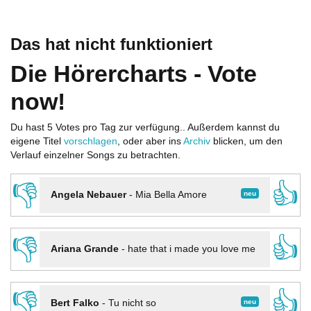
Das hat nicht funktioniert
Die Hörercharts - Vote
now!
Du hast 5 Votes pro Tag zur verfügung.. Außerdem kannst du
eigene Titel
vorschlagen
, oder aber ins
Archiv
blicken, um den
Verlauf einzelner Songs zu betrachten.
👎
👍
neu
Angela Nebauer
-
Mia Bella Amore
👎
👍
Ariana Grande
-
hate that i made you love me
👎
👍
neu
Bert Falko
-
Tu nicht so