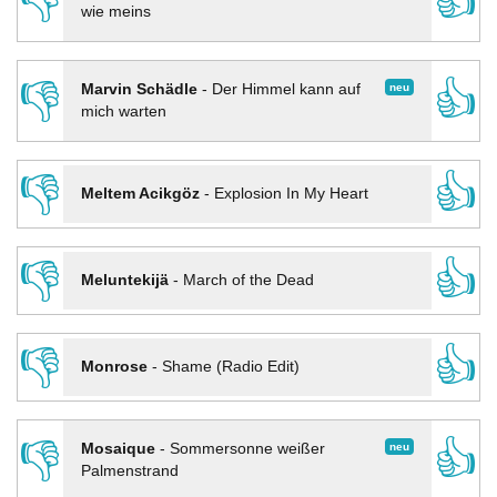
👎
👍
wie meins
👎
👍
neu
Marvin Schädle
-
Der Himmel kann auf
mich warten
👎
👍
Meltem Acikgöz
-
Explosion In My Heart
👎
👍
Meluntekijä
-
March of the Dead
👎
👍
Monrose
-
Shame (Radio Edit)
👎
👍
neu
Mosaique
-
Sommersonne weißer
Palmenstrand