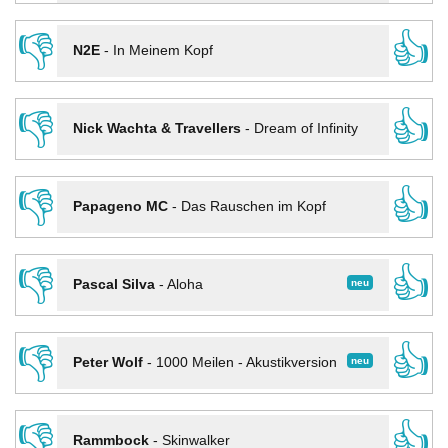
👎
👍
N2E
-
In Meinem Kopf
👎
👍
Nick Wachta & Travellers
-
Dream of Infinity
👎
👍
Papageno MC
-
Das Rauschen im Kopf
👎
👍
neu
Pascal Silva
-
Aloha
👎
👍
neu
Peter Wolf
-
1000 Meilen - Akustikversion
👎
👍
Rammbock
-
Skinwalker