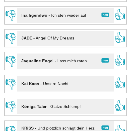
👎
👍
neu
Ina Irgendwo
-
Ich steh wieder auf
👎
👍
JADE
-
Angel Of My Dreams
👎
👍
neu
Jaqueline Engel
-
Lass mich raten
👎
👍
Kai Kaos
-
Unsere Nacht
👎
👍
Königs Taler
-
Glatze Schlumpf
neu
KRiSS
-
Und plötzlich schlägt dein Herz