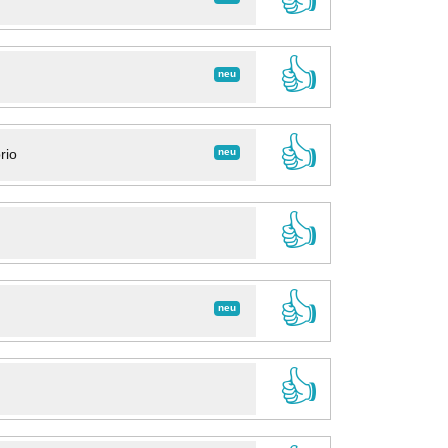
👍
neu
👍
neu
rio
👍
👍
neu
👍