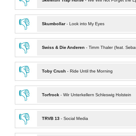
👎
Skeleton Trap Horse
-
We Will Not Forget the Ep
👎
Skumbollar
-
Look into My Eyes
👎
Swiss & Die Anderen
-
Timm Thaler (feat. Seba
👎
Toby Crush
-
Ride Until the Morning
👎
Torfrock
-
Wir Unterkellern Schleswig Holstein
👎
TRVB 13
-
Social Media