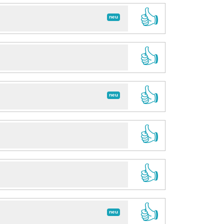
👍
neu
👍
👍
neu
👍
👍
👍
neu