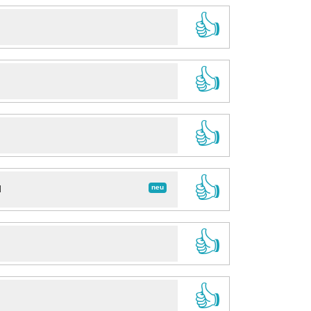
👍
👍
👍
👍
neu
d
👍
👍