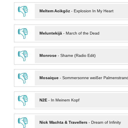
👎
Meltem Acikgöz
-
Explosion In My Heart
👎
Meluntekijä
-
March of the Dead
👎
Monrose
-
Shame (Radio Edit)
👎
Mosaique
-
Sommersonne weißer Palmenstran
👎
N2E
-
In Meinem Kopf
👎
Nick Wachta & Travellers
-
Dream of Infinity