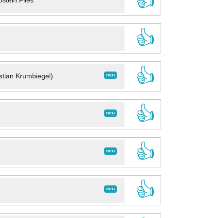
👍
stein Files
👍
👍
neu
stian Krumbiegel)
👍
neu
👍
neu
👍
neu