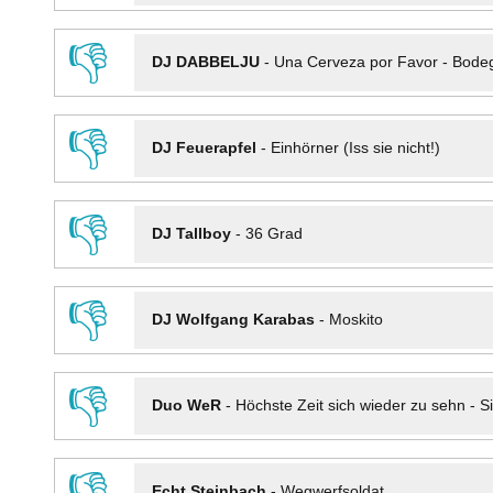
👎
DJ DABBELJU
-
Una Cerveza por Favor - Bode
👎
DJ Feuerapfel
-
Einhörner (Iss sie nicht!)
👎
DJ Tallboy
-
36 Grad
👎
DJ Wolfgang Karabas
-
Moskito
👎
Duo WeR
-
Höchste Zeit sich wieder zu sehn - Si
👎
Echt Steinbach
-
Wegwerfsoldat