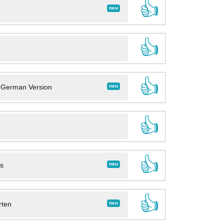
👍
neu
👍
👍
neu
- German Version
👍
👍
neu
ns
👍
neu
rten