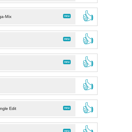
👍
neu
ga-Mix
👍
neu
👍
neu
👍
👍
neu
ngle Edit
👍
neu