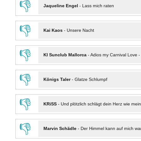
👎
Jaqueline Engel
-
Lass mich raten
👎
Kai Kaos
-
Unsere Nacht
👎
KI Sunclub Mallorca
-
Adios my Carnival Love 
👎
Königs Taler
-
Glatze Schlumpf
👎
KRiSS
-
Und plötzlich schlägt dein Herz wie mei
👎
Marvin Schädle
-
Der Himmel kann auf mich wa