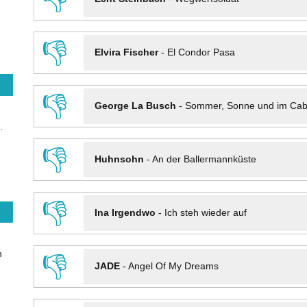
👎
Elvira Fischer
-
El Condor Pasa
👎
George La Busch
-
Sommer, Sonne und im Cab
.
👎
Huhnsohn
-
An der Ballermannküste
👎
Ina Irgendwo
-
Ich steh wieder auf
n
👎
JADE
-
Angel Of My Dreams