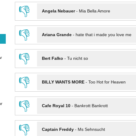
👎
Angela Nebauer
-
Mia Bella Amore
👎
Ariana Grande
-
hate that i made you love me
👎
v
Bert Falko
-
Tu nicht so
👎
BILLY WANTS MORE
-
Too Hot for Heaven
👎
hr
Cafe Royal 10
-
Bankrott Bankrott
👎
Captain Freddy
-
Ms Sehnsucht