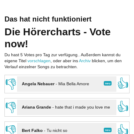
Das hat nicht funktioniert
Die Hörercharts - Vote
now!
Du hast 5 Votes pro Tag zur verfügung.. Außerdem kannst du
eigene Titel
vorschlagen
, oder aber ins
Archiv
blicken, um den
Verlauf einzelner Songs zu betrachten.
👎
👍
neu
Angela Nebauer
-
Mia Bella Amore
👎
👍
Ariana Grande
-
hate that i made you love me
👎
👍
neu
Bert Falko
-
Tu nicht so