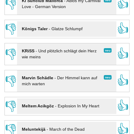
👎
👍
neu
KI Sunclub Mallorca
-
Adios my Carnival
Love - German Version
👎
👍
Königs Taler
-
Glatze Schlumpf
👎
👍
neu
KRiSS
-
Und plötzlich schlägt dein Herz
wie meins
👎
👍
neu
Marvin Schädle
-
Der Himmel kann auf
mich warten
👎
👍
Meltem Acikgöz
-
Explosion In My Heart
👎
👍
Meluntekijä
-
March of the Dead