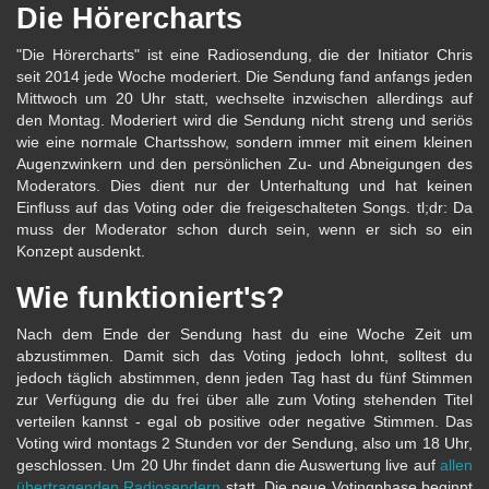
Die Hörercharts
"Die Hörercharts" ist eine Radiosendung, die der Initiator Chris
seit 2014 jede Woche moderiert. Die Sendung fand anfangs jeden
Mittwoch um 20 Uhr statt, wechselte inzwischen allerdings auf
den Montag. Moderiert wird die Sendung nicht streng und seriös
wie eine normale Chartsshow, sondern immer mit einem kleinen
Augenzwinkern und den persönlichen Zu- und Abneigungen des
Moderators. Dies dient nur der Unterhaltung und hat keinen
Einfluss auf das Voting oder die freigeschalteten Songs. tl;dr: Da
muss der Moderator schon durch sein, wenn er sich so ein
Konzept ausdenkt.
Wie funktioniert's?
Nach dem Ende der Sendung hast du eine Woche Zeit um
abzustimmen. Damit sich das Voting jedoch lohnt, solltest du
jedoch täglich abstimmen, denn jeden Tag hast du fünf Stimmen
zur Verfügung die du frei über alle zum Voting stehenden Titel
verteilen kannst - egal ob positive oder negative Stimmen. Das
Voting wird montags 2 Stunden vor der Sendung, also um 18 Uhr,
geschlossen. Um 20 Uhr findet dann die Auswertung live auf
allen
übertragenden Radiosendern
statt. Die neue Votingphase beginnt