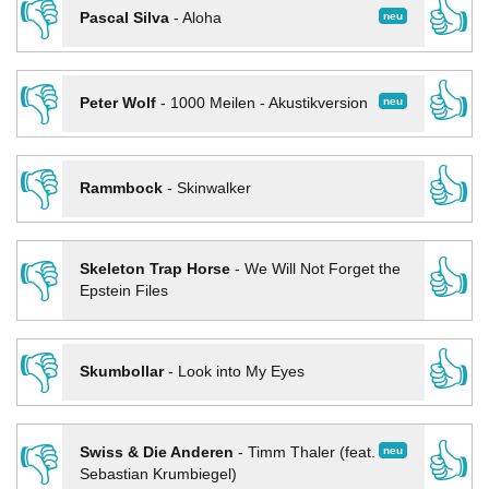
👎
👍
neu
Pascal Silva
-
Aloha
👎
👍
neu
Peter Wolf
-
1000 Meilen - Akustikversion
👎
👍
Rammbock
-
Skinwalker
👎
👍
Skeleton Trap Horse
-
We Will Not Forget the
Epstein Files
👎
👍
Skumbollar
-
Look into My Eyes
👎
👍
neu
Swiss & Die Anderen
-
Timm Thaler (feat.
Sebastian Krumbiegel)