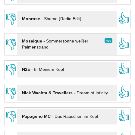
👎
👍
Monrose
-
Shame (Radio Edit)
👎
👍
neu
Mosaique
-
Sommersonne weißer
Palmenstrand
👎
👍
N2E
-
In Meinem Kopf
👎
👍
Nick Wachta & Travellers
-
Dream of Infinity
👎
👍
Papageno MC
-
Das Rauschen im Kopf