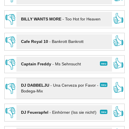
👎
👍
BILLY WANTS MORE
-
Too Hot for Heaven
👎
👍
Cafe Royal 10
-
Bankrott Bankrott
👎
👍
neu
Captain Freddy
-
Ms Sehnsucht
👎
👍
neu
DJ DABBELJU
-
Una Cerveza por Favor -
Bodega-Mix
👎
👍
neu
DJ Feuerapfel
-
Einhörner (Iss sie nicht!)