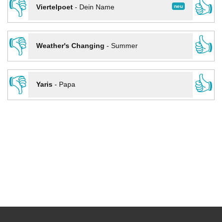
👎
👍
neu
Viertelpoet
-
Dein Name
👎
👍
Weather's Changing
-
Summer
👎
👍
Yaris
-
Papa