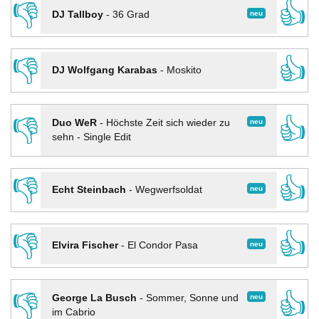
👎
👍
neu
DJ Tallboy
-
36 Grad
👎
👍
DJ Wolfgang Karabas
-
Moskito
👎
👍
neu
Duo WeR
-
Höchste Zeit sich wieder zu
sehn - Single Edit
👎
👍
neu
Echt Steinbach
-
Wegwerfsoldat
👎
👍
neu
Elvira Fischer
-
El Condor Pasa
👎
👍
neu
George La Busch
-
Sommer, Sonne und
im Cabrio