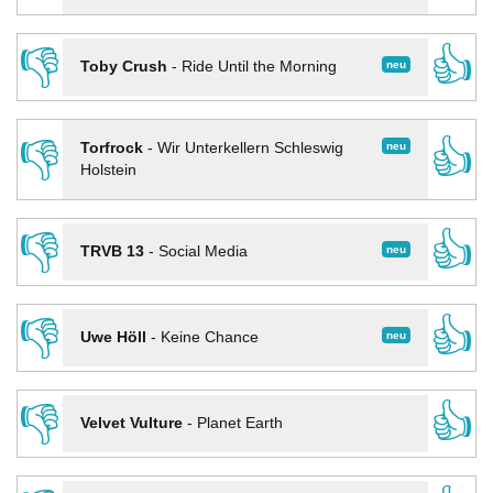
👎
👍
neu
Toby Crush
-
Ride Until the Morning
👎
👍
neu
Torfrock
-
Wir Unterkellern Schleswig
Holstein
👎
👍
neu
TRVB 13
-
Social Media
👎
👍
neu
Uwe Höll
-
Keine Chance
👎
👍
Velvet Vulture
-
Planet Earth