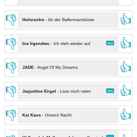
👎
👍
Huhnsohn
-
An der Ballermannküste
👎
👍
neu
Ina Irgendwo
-
Ich steh wieder auf
👎
👍
JADE
-
Angel Of My Dreams
👎
👍
neu
Jaqueline Engel
-
Lass mich raten
👎
👍
Kai Kaos
-
Unsere Nacht