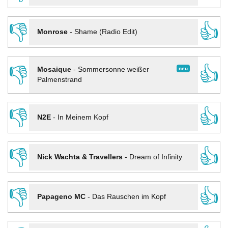
👎
👍
Monrose
-
Shame (Radio Edit)
👎
👍
neu
Mosaique
-
Sommersonne weißer
Palmenstrand
👎
👍
N2E
-
In Meinem Kopf
👎
👍
Nick Wachta & Travellers
-
Dream of Infinity
👎
👍
Papageno MC
-
Das Rauschen im Kopf