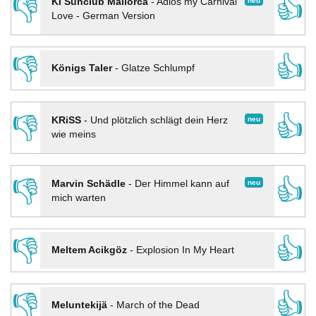
👎
👍
neu
KI Sunclub Mallorca
-
Adios my Carnival
Love - German Version
👎
👍
Königs Taler
-
Glatze Schlumpf
👎
👍
neu
KRiSS
-
Und plötzlich schlägt dein Herz
wie meins
👎
👍
neu
Marvin Schädle
-
Der Himmel kann auf
mich warten
👎
👍
Meltem Acikgöz
-
Explosion In My Heart
👎
👍
Meluntekijä
-
March of the Dead