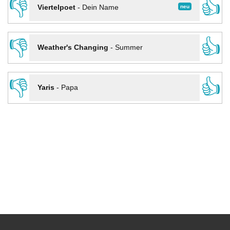
👎
👍
neu
Viertelpoet
-
Dein Name
👎
👍
Weather's Changing
-
Summer
👎
👍
Yaris
-
Papa