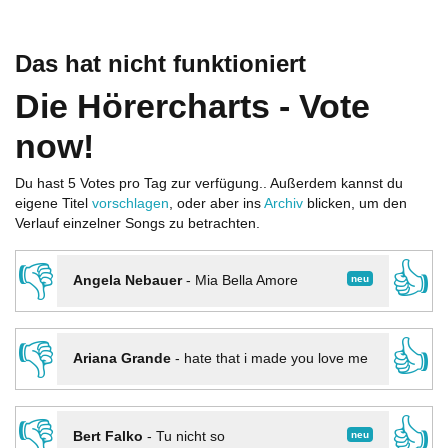
Das hat nicht funktioniert
Die Hörercharts - Vote
now!
Du hast 5 Votes pro Tag zur verfügung.. Außerdem kannst du
eigene Titel
vorschlagen
, oder aber ins
Archiv
blicken, um den
Verlauf einzelner Songs zu betrachten.
👎
👍
neu
Angela Nebauer
-
Mia Bella Amore
👎
👍
Ariana Grande
-
hate that i made you love me
👎
👍
neu
Bert Falko
-
Tu nicht so