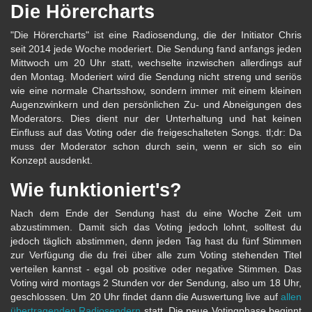
Die Hörercharts
"Die Hörercharts" ist eine Radiosendung, die der Initiator Chris
seit 2014 jede Woche moderiert. Die Sendung fand anfangs jeden
Mittwoch um 20 Uhr statt, wechselte inzwischen allerdings auf
den Montag. Moderiert wird die Sendung nicht streng und seriös
wie eine normale Chartsshow, sondern immer mit einem kleinen
Augenzwinkern und den persönlichen Zu- und Abneigungen des
Moderators. Dies dient nur der Unterhaltung und hat keinen
Einfluss auf das Voting oder die freigeschalteten Songs. tl;dr: Da
muss der Moderator schon durch sein, wenn er sich so ein
Konzept ausdenkt.
Wie funktioniert's?
Nach dem Ende der Sendung hast du eine Woche Zeit um
abzustimmen. Damit sich das Voting jedoch lohnt, solltest du
jedoch täglich abstimmen, denn jeden Tag hast du fünf Stimmen
zur Verfügung die du frei über alle zum Voting stehenden Titel
verteilen kannst - egal ob positive oder negative Stimmen. Das
Voting wird montags 2 Stunden vor der Sendung, also um 18 Uhr,
geschlossen. Um 20 Uhr findet dann die Auswertung live auf
allen
übertragenden Radiosendern
statt. Die neue Votingphase beginnt