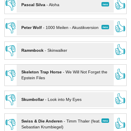
👎
👍
neu
Pascal Silva
-
Aloha
👎
👍
neu
Peter Wolf
-
1000 Meilen - Akustikversion
👎
👍
Rammbock
-
Skinwalker
👎
👍
Skeleton Trap Horse
-
We Will Not Forget the
Epstein Files
👎
👍
Skumbollar
-
Look into My Eyes
👎
👍
neu
Swiss & Die Anderen
-
Timm Thaler (feat.
Sebastian Krumbiegel)