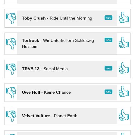
👎
👍
neu
Toby Crush
-
Ride Until the Morning
👎
👍
neu
Torfrock
-
Wir Unterkellern Schleswig
Holstein
👎
👍
neu
TRVB 13
-
Social Media
👎
👍
neu
Uwe Höll
-
Keine Chance
👎
👍
Velvet Vulture
-
Planet Earth