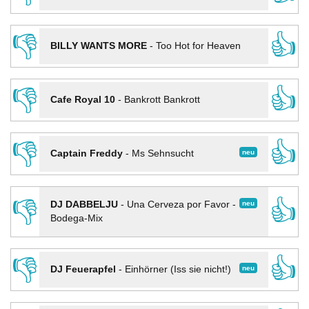
👎
👍
BILLY WANTS MORE
-
Too Hot for Heaven
👎
👍
Cafe Royal 10
-
Bankrott Bankrott
👎
👍
neu
Captain Freddy
-
Ms Sehnsucht
👎
👍
neu
DJ DABBELJU
-
Una Cerveza por Favor -
Bodega-Mix
👎
👍
neu
DJ Feuerapfel
-
Einhörner (Iss sie nicht!)