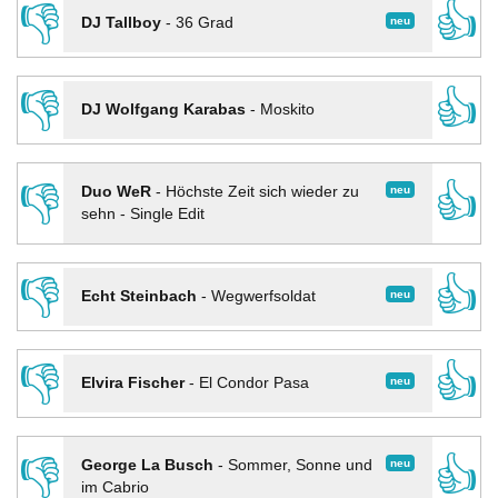
👎
👍
neu
DJ Tallboy
-
36 Grad
👎
👍
DJ Wolfgang Karabas
-
Moskito
👎
👍
neu
Duo WeR
-
Höchste Zeit sich wieder zu
sehn - Single Edit
👎
👍
neu
Echt Steinbach
-
Wegwerfsoldat
👎
👍
neu
Elvira Fischer
-
El Condor Pasa
👎
👍
neu
George La Busch
-
Sommer, Sonne und
im Cabrio