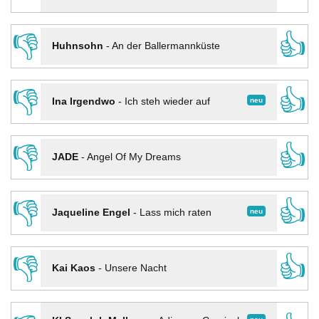
👎
👍
Huhnsohn
-
An der Ballermannküste
👎
👍
neu
Ina Irgendwo
-
Ich steh wieder auf
👎
👍
JADE
-
Angel Of My Dreams
👎
👍
neu
Jaqueline Engel
-
Lass mich raten
👎
👍
Kai Kaos
-
Unsere Nacht