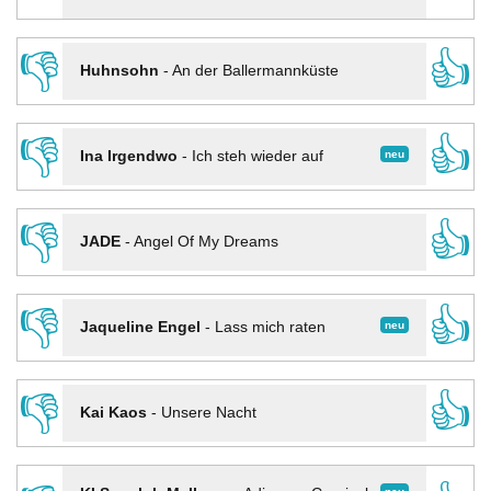
👎
👍
Huhnsohn
-
An der Ballermannküste
👎
👍
neu
Ina Irgendwo
-
Ich steh wieder auf
👎
👍
JADE
-
Angel Of My Dreams
👎
👍
neu
Jaqueline Engel
-
Lass mich raten
👎
👍
Kai Kaos
-
Unsere Nacht