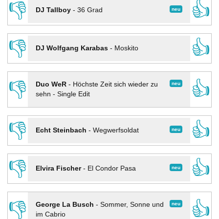
👎
👍
neu
DJ Tallboy
-
36 Grad
👎
👍
DJ Wolfgang Karabas
-
Moskito
👎
👍
neu
Duo WeR
-
Höchste Zeit sich wieder zu
sehn - Single Edit
👎
👍
neu
Echt Steinbach
-
Wegwerfsoldat
👎
👍
neu
Elvira Fischer
-
El Condor Pasa
👎
👍
neu
George La Busch
-
Sommer, Sonne und
im Cabrio