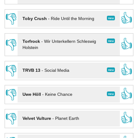
👎
👍
neu
Toby Crush
-
Ride Until the Morning
👎
👍
neu
Torfrock
-
Wir Unterkellern Schleswig
Holstein
👎
👍
neu
TRVB 13
-
Social Media
👎
👍
neu
Uwe Höll
-
Keine Chance
👎
👍
Velvet Vulture
-
Planet Earth