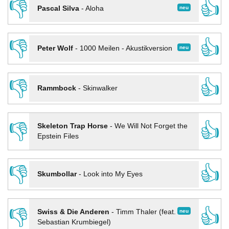
👎
👍
neu
Pascal Silva
-
Aloha
👎
👍
neu
Peter Wolf
-
1000 Meilen - Akustikversion
👎
👍
Rammbock
-
Skinwalker
👎
👍
Skeleton Trap Horse
-
We Will Not Forget the
Epstein Files
👎
👍
Skumbollar
-
Look into My Eyes
👎
👍
neu
Swiss & Die Anderen
-
Timm Thaler (feat.
Sebastian Krumbiegel)