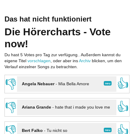
Das hat nicht funktioniert
Die Hörercharts - Vote
now!
Du hast 5 Votes pro Tag zur verfügung.. Außerdem kannst du
eigene Titel
vorschlagen
, oder aber ins
Archiv
blicken, um den
Verlauf einzelner Songs zu betrachten.
👎
👍
neu
Angela Nebauer
-
Mia Bella Amore
👎
👍
Ariana Grande
-
hate that i made you love me
👎
👍
neu
Bert Falko
-
Tu nicht so