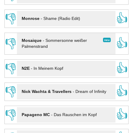
👎
👍
Monrose
-
Shame (Radio Edit)
👎
👍
neu
Mosaique
-
Sommersonne weißer
Palmenstrand
👎
👍
N2E
-
In Meinem Kopf
👎
👍
Nick Wachta & Travellers
-
Dream of Infinity
👎
👍
Papageno MC
-
Das Rauschen im Kopf