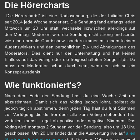
Die Hörercharts
"Die Hörercharts" ist eine Radiosendung, die der Initiator Chris
seit 2014 jede Woche moderiert. Die Sendung fand anfangs jeden
Mittwoch um 20 Uhr statt, wechselte inzwischen allerdings auf
den Montag. Moderiert wird die Sendung nicht streng und seriös
wie eine normale Chartsshow, sondern immer mit einem kleinen
Augenzwinkern und den persönlichen Zu- und Abneigungen des
Moderators. Dies dient nur der Unterhaltung und hat keinen
Einfluss auf das Voting oder die freigeschalteten Songs. tl;dr: Da
muss der Moderator schon durch sein, wenn er sich so ein
Konzept ausdenkt.
Wie funktioniert's?
Nach dem Ende der Sendung hast du eine Woche Zeit um
abzustimmen. Damit sich das Voting jedoch lohnt, solltest du
jedoch täglich abstimmen, denn jeden Tag hast du fünf Stimmen
zur Verfügung die du frei über alle zum Voting stehenden Titel
verteilen kannst - egal ob positive oder negative Stimmen. Das
Voting wird montags 2 Stunden vor der Sendung, also um 18 Uhr,
geschlossen. Um 20 Uhr findet dann die Auswertung live auf
allen
übertragenden Radiosendern
statt. Die neue Votingphase beginnt