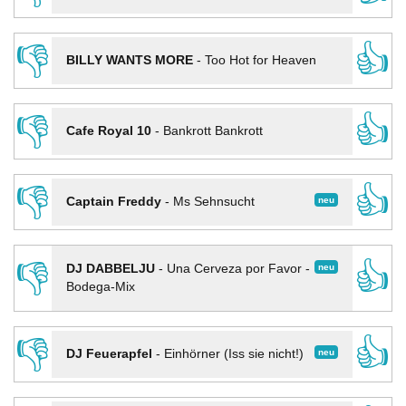
👎
👍
BILLY WANTS MORE
-
Too Hot for Heaven
👎
👍
Cafe Royal 10
-
Bankrott Bankrott
👎
👍
neu
Captain Freddy
-
Ms Sehnsucht
👎
👍
neu
DJ DABBELJU
-
Una Cerveza por Favor -
Bodega-Mix
👎
👍
neu
DJ Feuerapfel
-
Einhörner (Iss sie nicht!)