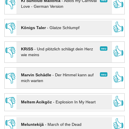
👎
👍
neu
KI Sunclub Mallorca
-
Adios my Carnival
Love - German Version
👎
👍
Königs Taler
-
Glatze Schlumpf
👎
👍
neu
KRiSS
-
Und plötzlich schlägt dein Herz
wie meins
👎
👍
neu
Marvin Schädle
-
Der Himmel kann auf
mich warten
👎
👍
Meltem Acikgöz
-
Explosion In My Heart
👎
👍
Meluntekijä
-
March of the Dead