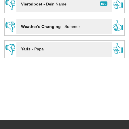
👎
👍
neu
Viertelpoet
-
Dein Name
👎
👍
Weather's Changing
-
Summer
👎
👍
Yaris
-
Papa