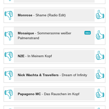
👎
👍
Monrose
-
Shame (Radio Edit)
👎
👍
neu
Mosaique
-
Sommersonne weißer
Palmenstrand
👎
👍
N2E
-
In Meinem Kopf
👎
👍
Nick Wachta & Travellers
-
Dream of Infinity
👎
👍
Papageno MC
-
Das Rauschen im Kopf