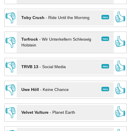
👎
👍
neu
Toby Crush
-
Ride Until the Morning
👎
👍
neu
Torfrock
-
Wir Unterkellern Schleswig
Holstein
👎
👍
neu
TRVB 13
-
Social Media
👎
👍
neu
Uwe Höll
-
Keine Chance
👎
👍
Velvet Vulture
-
Planet Earth