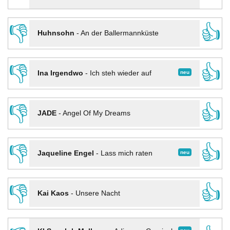
👎
👍
Huhnsohn
-
An der Ballermannküste
👎
👍
neu
Ina Irgendwo
-
Ich steh wieder auf
👎
👍
JADE
-
Angel Of My Dreams
👎
👍
neu
Jaqueline Engel
-
Lass mich raten
👎
👍
Kai Kaos
-
Unsere Nacht