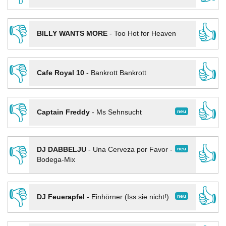
👎
👍
BILLY WANTS MORE
-
Too Hot for Heaven
👎
👍
Cafe Royal 10
-
Bankrott Bankrott
👎
👍
neu
Captain Freddy
-
Ms Sehnsucht
👎
👍
neu
DJ DABBELJU
-
Una Cerveza por Favor -
Bodega-Mix
👎
👍
neu
DJ Feuerapfel
-
Einhörner (Iss sie nicht!)