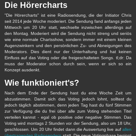
Die Hörercharts
"Die Hörercharts" ist eine Radiosendung, die der Initiator Chris
seit 2014 jede Woche moderiert. Die Sendung fand anfangs jeden
Mittwoch um 20 Uhr statt, wechselte inzwischen allerdings auf
den Montag. Moderiert wird die Sendung nicht streng und seriös
wie eine normale Chartsshow, sondern immer mit einem kleinen
Augenzwinkern und den persönlichen Zu- und Abneigungen des
Moderators. Dies dient nur der Unterhaltung und hat keinen
Einfluss auf das Voting oder die freigeschalteten Songs. tl;dr: Da
muss der Moderator schon durch sein, wenn er sich so ein
Konzept ausdenkt.
Wie funktioniert's?
Nach dem Ende der Sendung hast du eine Woche Zeit um
abzustimmen. Damit sich das Voting jedoch lohnt, solltest du
jedoch täglich abstimmen, denn jeden Tag hast du fünf Stimmen
zur Verfügung die du frei über alle zum Voting stehenden Titel
verteilen kannst - egal ob positive oder negative Stimmen. Das
Voting wird montags 2 Stunden vor der Sendung, also um 18 Uhr,
geschlossen. Um 20 Uhr findet dann die Auswertung live auf
allen
übertragenden Radiosendern
statt. Die neue Votingphase beginnt