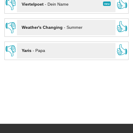
👎
👍
neu
Viertelpoet
-
Dein Name
👎
👍
Weather's Changing
-
Summer
👎
👍
Yaris
-
Papa