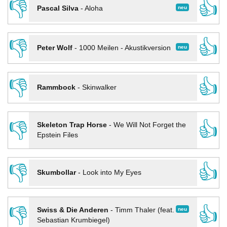
👎
👍
neu
Pascal Silva
-
Aloha
👎
👍
neu
Peter Wolf
-
1000 Meilen - Akustikversion
👎
👍
Rammbock
-
Skinwalker
👎
👍
Skeleton Trap Horse
-
We Will Not Forget the
Epstein Files
👎
👍
Skumbollar
-
Look into My Eyes
👎
👍
neu
Swiss & Die Anderen
-
Timm Thaler (feat.
Sebastian Krumbiegel)