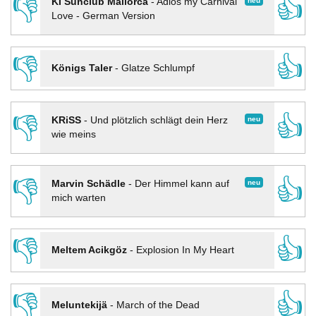
👎
👍
neu
KI Sunclub Mallorca
-
Adios my Carnival
Love - German Version
👎
👍
Königs Taler
-
Glatze Schlumpf
👎
👍
neu
KRiSS
-
Und plötzlich schlägt dein Herz
wie meins
👎
👍
neu
Marvin Schädle
-
Der Himmel kann auf
mich warten
👎
👍
Meltem Acikgöz
-
Explosion In My Heart
👎
👍
Meluntekijä
-
March of the Dead