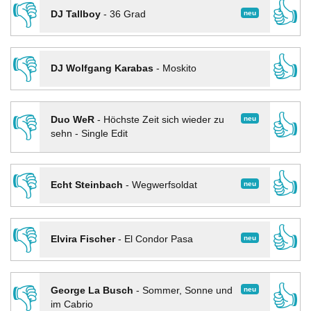
👎
👍
neu
DJ Tallboy
-
36 Grad
👎
👍
DJ Wolfgang Karabas
-
Moskito
👎
👍
neu
Duo WeR
-
Höchste Zeit sich wieder zu
sehn - Single Edit
👎
👍
neu
Echt Steinbach
-
Wegwerfsoldat
👎
👍
neu
Elvira Fischer
-
El Condor Pasa
👎
👍
neu
George La Busch
-
Sommer, Sonne und
im Cabrio