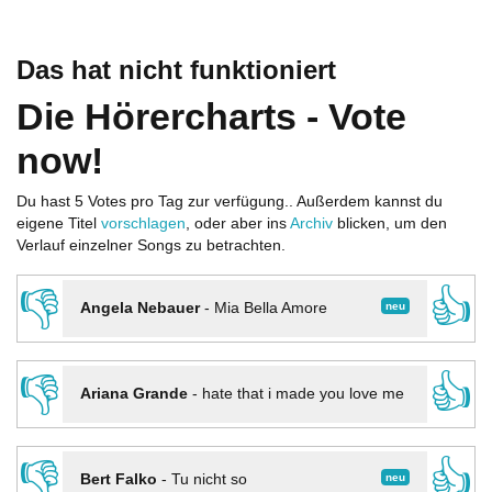
Das hat nicht funktioniert
Die Hörercharts - Vote
now!
Du hast 5 Votes pro Tag zur verfügung.. Außerdem kannst du
eigene Titel
vorschlagen
, oder aber ins
Archiv
blicken, um den
Verlauf einzelner Songs zu betrachten.
👎
👍
neu
Angela Nebauer
-
Mia Bella Amore
👎
👍
Ariana Grande
-
hate that i made you love me
👎
👍
neu
Bert Falko
-
Tu nicht so