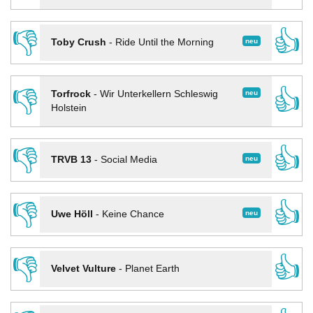
👎
👍
neu
Toby Crush
-
Ride Until the Morning
👎
👍
neu
Torfrock
-
Wir Unterkellern Schleswig
Holstein
👎
👍
neu
TRVB 13
-
Social Media
👎
👍
neu
Uwe Höll
-
Keine Chance
👎
👍
Velvet Vulture
-
Planet Earth