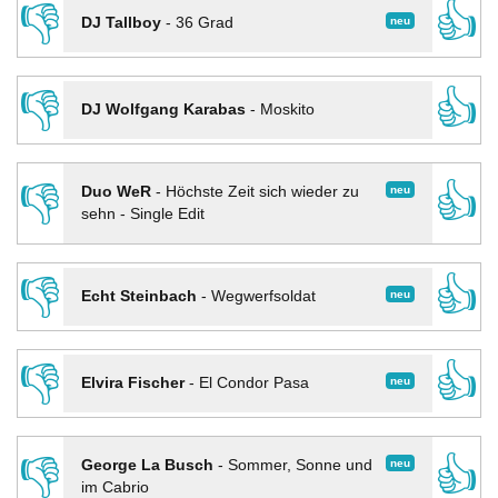
👎
👍
neu
DJ Tallboy
-
36 Grad
👎
👍
DJ Wolfgang Karabas
-
Moskito
👎
👍
neu
Duo WeR
-
Höchste Zeit sich wieder zu
sehn - Single Edit
👎
👍
neu
Echt Steinbach
-
Wegwerfsoldat
👎
👍
neu
Elvira Fischer
-
El Condor Pasa
👎
👍
neu
George La Busch
-
Sommer, Sonne und
im Cabrio