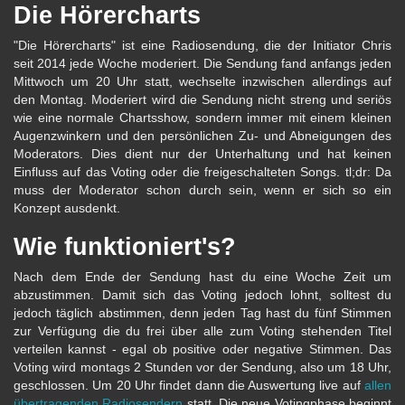
Die Hörercharts
"Die Hörercharts" ist eine Radiosendung, die der Initiator Chris
seit 2014 jede Woche moderiert. Die Sendung fand anfangs jeden
Mittwoch um 20 Uhr statt, wechselte inzwischen allerdings auf
den Montag. Moderiert wird die Sendung nicht streng und seriös
wie eine normale Chartsshow, sondern immer mit einem kleinen
Augenzwinkern und den persönlichen Zu- und Abneigungen des
Moderators. Dies dient nur der Unterhaltung und hat keinen
Einfluss auf das Voting oder die freigeschalteten Songs. tl;dr: Da
muss der Moderator schon durch sein, wenn er sich so ein
Konzept ausdenkt.
Wie funktioniert's?
Nach dem Ende der Sendung hast du eine Woche Zeit um
abzustimmen. Damit sich das Voting jedoch lohnt, solltest du
jedoch täglich abstimmen, denn jeden Tag hast du fünf Stimmen
zur Verfügung die du frei über alle zum Voting stehenden Titel
verteilen kannst - egal ob positive oder negative Stimmen. Das
Voting wird montags 2 Stunden vor der Sendung, also um 18 Uhr,
geschlossen. Um 20 Uhr findet dann die Auswertung live auf
allen
übertragenden Radiosendern
statt. Die neue Votingphase beginnt