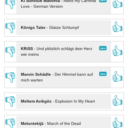
👎
👍
neu
KI Sunclub Mallorca
-
Adios my Carnival
Love - German Version
👎
👍
Königs Taler
-
Glatze Schlumpf
👎
👍
neu
KRiSS
-
Und plötzlich schlägt dein Herz
wie meins
👎
👍
neu
Marvin Schädle
-
Der Himmel kann auf
mich warten
👎
👍
Meltem Acikgöz
-
Explosion In My Heart
👎
👍
Meluntekijä
-
March of the Dead