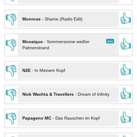
👎
👍
Monrose
-
Shame (Radio Edit)
👎
👍
neu
Mosaique
-
Sommersonne weißer
Palmenstrand
👎
👍
N2E
-
In Meinem Kopf
👎
👍
Nick Wachta & Travellers
-
Dream of Infinity
👎
👍
Papageno MC
-
Das Rauschen im Kopf