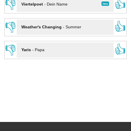
👎
👍
neu
Viertelpoet
-
Dein Name
👎
👍
Weather's Changing
-
Summer
👎
👍
Yaris
-
Papa