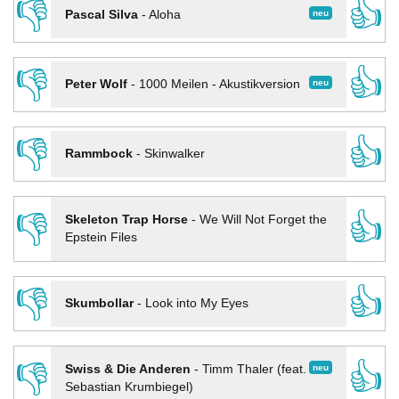
👎
👍
neu
Pascal Silva
-
Aloha
👎
👍
neu
Peter Wolf
-
1000 Meilen - Akustikversion
👎
👍
Rammbock
-
Skinwalker
👎
👍
Skeleton Trap Horse
-
We Will Not Forget the
Epstein Files
👎
👍
Skumbollar
-
Look into My Eyes
👎
👍
neu
Swiss & Die Anderen
-
Timm Thaler (feat.
Sebastian Krumbiegel)