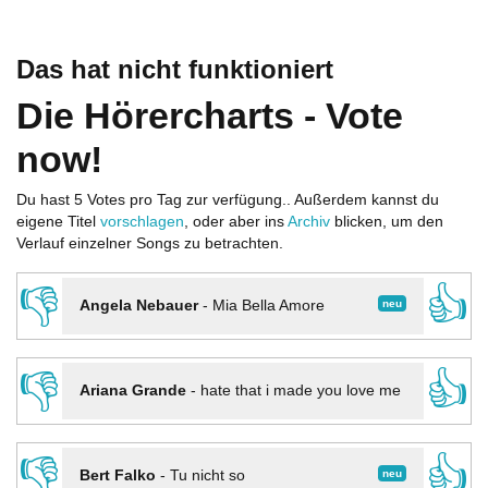
Das hat nicht funktioniert
Die Hörercharts - Vote
now!
Du hast 5 Votes pro Tag zur verfügung.. Außerdem kannst du
eigene Titel
vorschlagen
, oder aber ins
Archiv
blicken, um den
Verlauf einzelner Songs zu betrachten.
👎
👍
neu
Angela Nebauer
-
Mia Bella Amore
👎
👍
Ariana Grande
-
hate that i made you love me
👎
👍
neu
Bert Falko
-
Tu nicht so