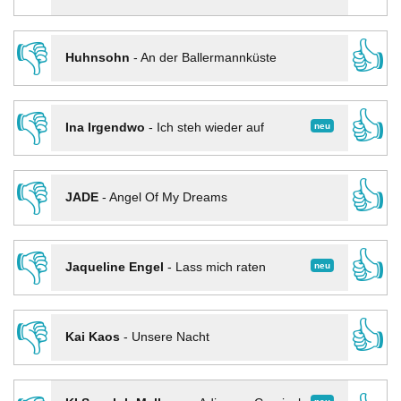
👎
👍
Huhnsohn
-
An der Ballermannküste
👎
👍
neu
Ina Irgendwo
-
Ich steh wieder auf
👎
👍
JADE
-
Angel Of My Dreams
👎
👍
neu
Jaqueline Engel
-
Lass mich raten
👎
👍
Kai Kaos
-
Unsere Nacht