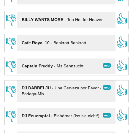
👎
👍
BILLY WANTS MORE
-
Too Hot for Heaven
👎
👍
Cafe Royal 10
-
Bankrott Bankrott
👎
👍
neu
Captain Freddy
-
Ms Sehnsucht
👎
👍
neu
DJ DABBELJU
-
Una Cerveza por Favor -
Bodega-Mix
👎
👍
neu
DJ Feuerapfel
-
Einhörner (Iss sie nicht!)