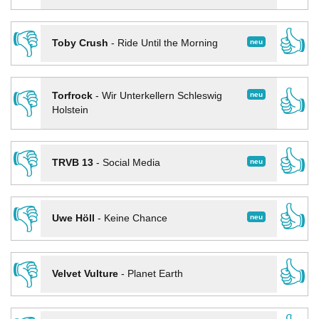
👎
👍
neu
Toby Crush
-
Ride Until the Morning
👎
👍
neu
Torfrock
-
Wir Unterkellern Schleswig
Holstein
👎
👍
neu
TRVB 13
-
Social Media
👎
👍
neu
Uwe Höll
-
Keine Chance
👎
👍
Velvet Vulture
-
Planet Earth