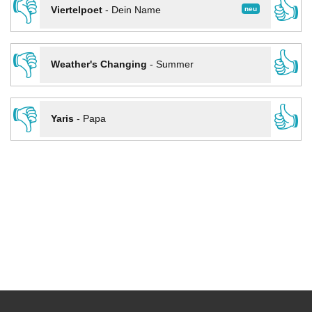
👎
👍
neu
Viertelpoet
-
Dein Name
👎
👍
Weather's Changing
-
Summer
👎
👍
Yaris
-
Papa