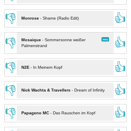
👎
👍
Monrose
-
Shame (Radio Edit)
👎
👍
neu
Mosaique
-
Sommersonne weißer
Palmenstrand
👎
👍
N2E
-
In Meinem Kopf
👎
👍
Nick Wachta & Travellers
-
Dream of Infinity
👎
👍
Papageno MC
-
Das Rauschen im Kopf