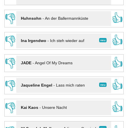
👎
👍
Huhnsohn
-
An der Ballermannküste
👎
👍
neu
Ina Irgendwo
-
Ich steh wieder auf
👎
👍
JADE
-
Angel Of My Dreams
👎
👍
neu
Jaqueline Engel
-
Lass mich raten
👎
👍
Kai Kaos
-
Unsere Nacht