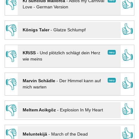
👎
👍
neu
KI Sunclub Mallorca
-
Adios my Carnival
Love - German Version
👎
👍
Königs Taler
-
Glatze Schlumpf
👎
👍
neu
KRiSS
-
Und plötzlich schlägt dein Herz
wie meins
👎
👍
neu
Marvin Schädle
-
Der Himmel kann auf
mich warten
👎
👍
Meltem Acikgöz
-
Explosion In My Heart
👎
👍
Meluntekijä
-
March of the Dead