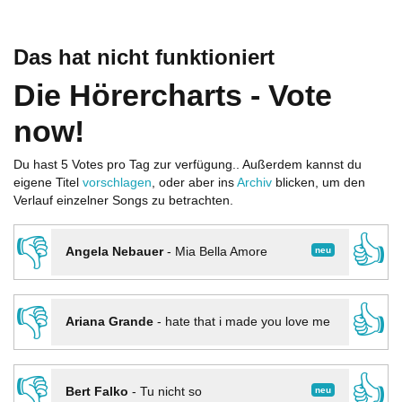
Das hat nicht funktioniert
Die Hörercharts - Vote
now!
Du hast 5 Votes pro Tag zur verfügung.. Außerdem kannst du
eigene Titel
vorschlagen
, oder aber ins
Archiv
blicken, um den
Verlauf einzelner Songs zu betrachten.
👎
👍
neu
Angela Nebauer
-
Mia Bella Amore
👎
👍
Ariana Grande
-
hate that i made you love me
👎
👍
neu
Bert Falko
-
Tu nicht so