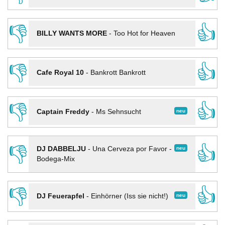
👎
👍
BILLY WANTS MORE
-
Too Hot for Heaven
👎
👍
Cafe Royal 10
-
Bankrott Bankrott
👎
👍
neu
Captain Freddy
-
Ms Sehnsucht
👎
👍
neu
DJ DABBELJU
-
Una Cerveza por Favor -
Bodega-Mix
👎
👍
neu
DJ Feuerapfel
-
Einhörner (Iss sie nicht!)