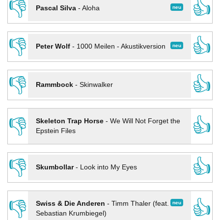
👎
👍
neu
Pascal Silva
-
Aloha
👎
👍
neu
Peter Wolf
-
1000 Meilen - Akustikversion
👎
👍
Rammbock
-
Skinwalker
👎
👍
Skeleton Trap Horse
-
We Will Not Forget the
Epstein Files
👎
👍
Skumbollar
-
Look into My Eyes
👎
👍
neu
Swiss & Die Anderen
-
Timm Thaler (feat.
Sebastian Krumbiegel)