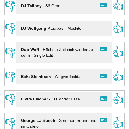
👎
👍
neu
DJ Tallboy
-
36 Grad
👎
👍
DJ Wolfgang Karabas
-
Moskito
👎
👍
neu
Duo WeR
-
Höchste Zeit sich wieder zu
sehn - Single Edit
👎
👍
neu
Echt Steinbach
-
Wegwerfsoldat
👎
👍
neu
Elvira Fischer
-
El Condor Pasa
👎
👍
neu
George La Busch
-
Sommer, Sonne und
im Cabrio