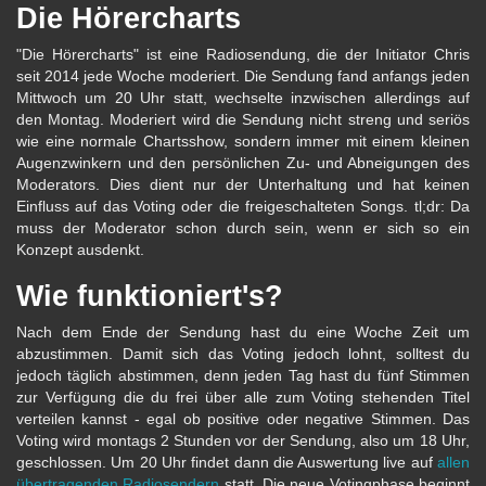
Die Hörercharts
"Die Hörercharts" ist eine Radiosendung, die der Initiator Chris
seit 2014 jede Woche moderiert. Die Sendung fand anfangs jeden
Mittwoch um 20 Uhr statt, wechselte inzwischen allerdings auf
den Montag. Moderiert wird die Sendung nicht streng und seriös
wie eine normale Chartsshow, sondern immer mit einem kleinen
Augenzwinkern und den persönlichen Zu- und Abneigungen des
Moderators. Dies dient nur der Unterhaltung und hat keinen
Einfluss auf das Voting oder die freigeschalteten Songs. tl;dr: Da
muss der Moderator schon durch sein, wenn er sich so ein
Konzept ausdenkt.
Wie funktioniert's?
Nach dem Ende der Sendung hast du eine Woche Zeit um
abzustimmen. Damit sich das Voting jedoch lohnt, solltest du
jedoch täglich abstimmen, denn jeden Tag hast du fünf Stimmen
zur Verfügung die du frei über alle zum Voting stehenden Titel
verteilen kannst - egal ob positive oder negative Stimmen. Das
Voting wird montags 2 Stunden vor der Sendung, also um 18 Uhr,
geschlossen. Um 20 Uhr findet dann die Auswertung live auf
allen
übertragenden Radiosendern
statt. Die neue Votingphase beginnt