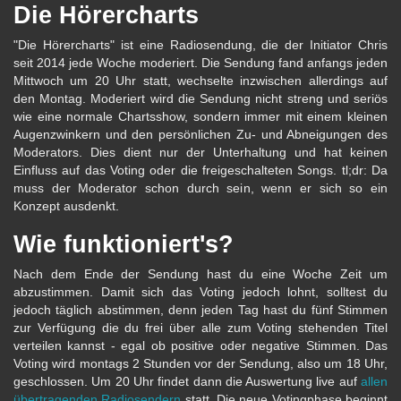
Die Hörercharts
"Die Hörercharts" ist eine Radiosendung, die der Initiator Chris
seit 2014 jede Woche moderiert. Die Sendung fand anfangs jeden
Mittwoch um 20 Uhr statt, wechselte inzwischen allerdings auf
den Montag. Moderiert wird die Sendung nicht streng und seriös
wie eine normale Chartsshow, sondern immer mit einem kleinen
Augenzwinkern und den persönlichen Zu- und Abneigungen des
Moderators. Dies dient nur der Unterhaltung und hat keinen
Einfluss auf das Voting oder die freigeschalteten Songs. tl;dr: Da
muss der Moderator schon durch sein, wenn er sich so ein
Konzept ausdenkt.
Wie funktioniert's?
Nach dem Ende der Sendung hast du eine Woche Zeit um
abzustimmen. Damit sich das Voting jedoch lohnt, solltest du
jedoch täglich abstimmen, denn jeden Tag hast du fünf Stimmen
zur Verfügung die du frei über alle zum Voting stehenden Titel
verteilen kannst - egal ob positive oder negative Stimmen. Das
Voting wird montags 2 Stunden vor der Sendung, also um 18 Uhr,
geschlossen. Um 20 Uhr findet dann die Auswertung live auf
allen
übertragenden Radiosendern
statt. Die neue Votingphase beginnt