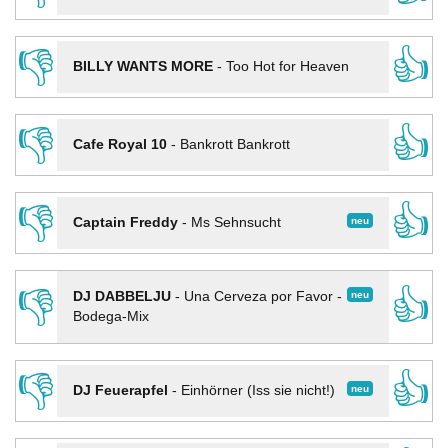
👎
👍
BILLY WANTS MORE
-
Too Hot for Heaven
👎
👍
Cafe Royal 10
-
Bankrott Bankrott
👎
👍
neu
Captain Freddy
-
Ms Sehnsucht
👎
👍
neu
DJ DABBELJU
-
Una Cerveza por Favor -
Bodega-Mix
👎
👍
neu
DJ Feuerapfel
-
Einhörner (Iss sie nicht!)