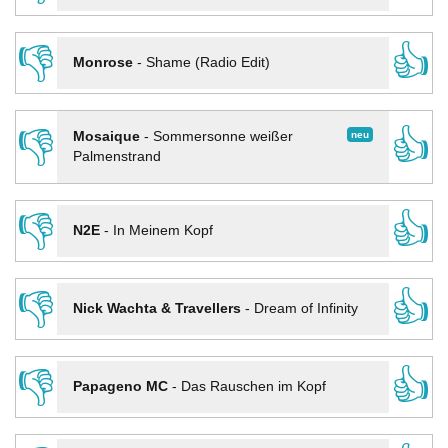
👎
👍
Monrose
-
Shame (Radio Edit)
👎
👍
neu
Mosaique
-
Sommersonne weißer
Palmenstrand
👎
👍
N2E
-
In Meinem Kopf
👎
👍
Nick Wachta & Travellers
-
Dream of Infinity
👎
👍
Papageno MC
-
Das Rauschen im Kopf