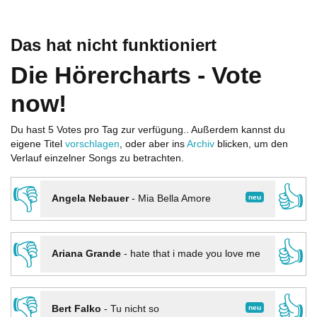
Das hat nicht funktioniert
Die Hörercharts - Vote
now!
Du hast 5 Votes pro Tag zur verfügung.. Außerdem kannst du
eigene Titel
vorschlagen
, oder aber ins
Archiv
blicken, um den
Verlauf einzelner Songs zu betrachten.
👎
👍
neu
Angela Nebauer
-
Mia Bella Amore
👎
👍
Ariana Grande
-
hate that i made you love me
👎
👍
neu
Bert Falko
-
Tu nicht so