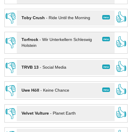
👎
👍
neu
Toby Crush
-
Ride Until the Morning
👎
👍
neu
Torfrock
-
Wir Unterkellern Schleswig
Holstein
👎
👍
neu
TRVB 13
-
Social Media
👎
👍
neu
Uwe Höll
-
Keine Chance
👎
👍
Velvet Vulture
-
Planet Earth