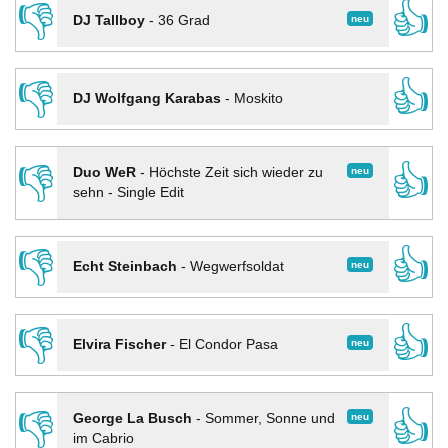
👎
👍
neu
DJ Tallboy
-
36 Grad
👎
👍
DJ Wolfgang Karabas
-
Moskito
👎
👍
neu
Duo WeR
-
Höchste Zeit sich wieder zu
sehn - Single Edit
👎
👍
neu
Echt Steinbach
-
Wegwerfsoldat
👎
👍
neu
Elvira Fischer
-
El Condor Pasa
👎
👍
neu
George La Busch
-
Sommer, Sonne und
im Cabrio