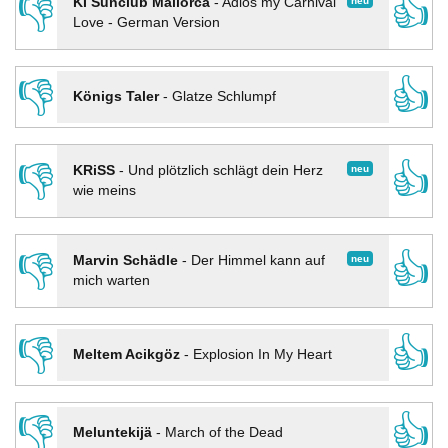
👎
👍
neu
KI Sunclub Mallorca
-
Adios my Carnival
Love - German Version
👎
👍
Königs Taler
-
Glatze Schlumpf
👎
👍
neu
KRiSS
-
Und plötzlich schlägt dein Herz
wie meins
👎
👍
neu
Marvin Schädle
-
Der Himmel kann auf
mich warten
👎
👍
Meltem Acikgöz
-
Explosion In My Heart
👎
👍
Meluntekijä
-
March of the Dead