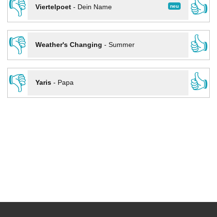
👎
👍
neu
Viertelpoet
-
Dein Name
👎
👍
Weather's Changing
-
Summer
👎
👍
Yaris
-
Papa