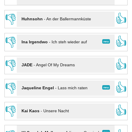
👎
👍
Huhnsohn
-
An der Ballermannküste
👎
👍
neu
Ina Irgendwo
-
Ich steh wieder auf
👎
👍
JADE
-
Angel Of My Dreams
👎
👍
neu
Jaqueline Engel
-
Lass mich raten
👎
👍
Kai Kaos
-
Unsere Nacht