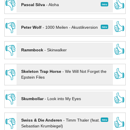
👎
👍
neu
Pascal Silva
-
Aloha
👎
👍
neu
Peter Wolf
-
1000 Meilen - Akustikversion
👎
👍
Rammbock
-
Skinwalker
👎
👍
Skeleton Trap Horse
-
We Will Not Forget the
Epstein Files
👎
👍
Skumbollar
-
Look into My Eyes
👎
👍
neu
Swiss & Die Anderen
-
Timm Thaler (feat.
Sebastian Krumbiegel)