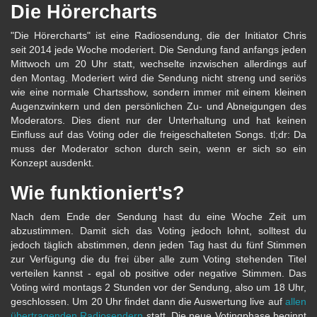
Die Hörercharts
"Die Hörercharts" ist eine Radiosendung, die der Initiator Chris
seit 2014 jede Woche moderiert. Die Sendung fand anfangs jeden
Mittwoch um 20 Uhr statt, wechselte inzwischen allerdings auf
den Montag. Moderiert wird die Sendung nicht streng und seriös
wie eine normale Chartsshow, sondern immer mit einem kleinen
Augenzwinkern und den persönlichen Zu- und Abneigungen des
Moderators. Dies dient nur der Unterhaltung und hat keinen
Einfluss auf das Voting oder die freigeschalteten Songs. tl;dr: Da
muss der Moderator schon durch sein, wenn er sich so ein
Konzept ausdenkt.
Wie funktioniert's?
Nach dem Ende der Sendung hast du eine Woche Zeit um
abzustimmen. Damit sich das Voting jedoch lohnt, solltest du
jedoch täglich abstimmen, denn jeden Tag hast du fünf Stimmen
zur Verfügung die du frei über alle zum Voting stehenden Titel
verteilen kannst - egal ob positive oder negative Stimmen. Das
Voting wird montags 2 Stunden vor der Sendung, also um 18 Uhr,
geschlossen. Um 20 Uhr findet dann die Auswertung live auf
allen
übertragenden Radiosendern
statt. Die neue Votingphase beginnt