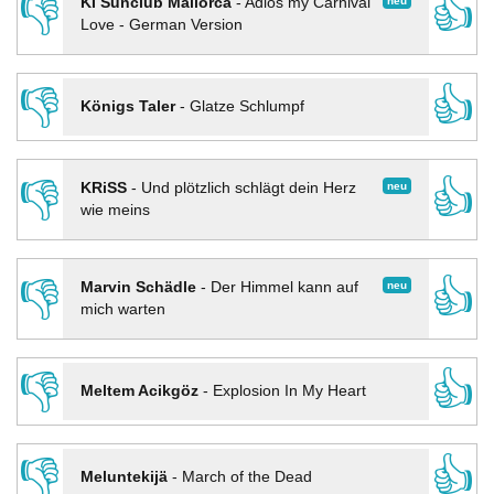
👎
👍
neu
KI Sunclub Mallorca
-
Adios my Carnival
Love - German Version
👎
👍
Königs Taler
-
Glatze Schlumpf
👎
👍
neu
KRiSS
-
Und plötzlich schlägt dein Herz
wie meins
👎
👍
neu
Marvin Schädle
-
Der Himmel kann auf
mich warten
👎
👍
Meltem Acikgöz
-
Explosion In My Heart
👎
👍
Meluntekijä
-
March of the Dead