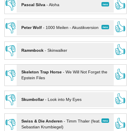
👎
👍
neu
Pascal Silva
-
Aloha
👎
👍
neu
Peter Wolf
-
1000 Meilen - Akustikversion
👎
👍
Rammbock
-
Skinwalker
👎
👍
Skeleton Trap Horse
-
We Will Not Forget the
Epstein Files
👎
👍
Skumbollar
-
Look into My Eyes
👎
👍
neu
Swiss & Die Anderen
-
Timm Thaler (feat.
Sebastian Krumbiegel)