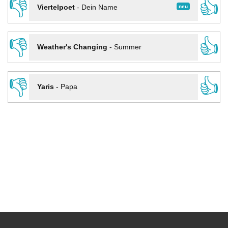
👎
👍
neu
Viertelpoet
-
Dein Name
👎
👍
Weather's Changing
-
Summer
👎
👍
Yaris
-
Papa