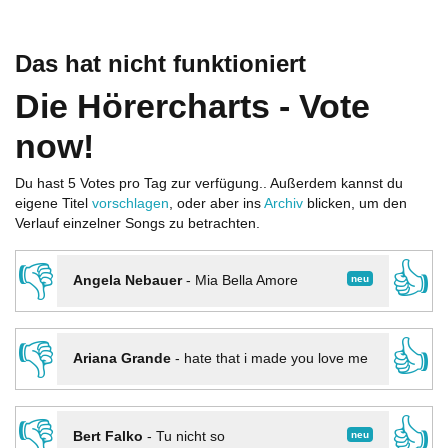
Das hat nicht funktioniert
Die Hörercharts - Vote
now!
Du hast 5 Votes pro Tag zur verfügung.. Außerdem kannst du
eigene Titel
vorschlagen
, oder aber ins
Archiv
blicken, um den
Verlauf einzelner Songs zu betrachten.
👎
👍
neu
Angela Nebauer
-
Mia Bella Amore
👎
👍
Ariana Grande
-
hate that i made you love me
👎
👍
neu
Bert Falko
-
Tu nicht so