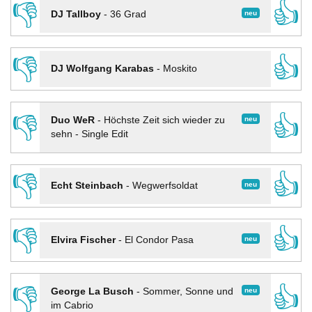
👎
👍
neu
DJ Tallboy
-
36 Grad
👎
👍
DJ Wolfgang Karabas
-
Moskito
👎
👍
neu
Duo WeR
-
Höchste Zeit sich wieder zu
sehn - Single Edit
👎
👍
neu
Echt Steinbach
-
Wegwerfsoldat
👎
👍
neu
Elvira Fischer
-
El Condor Pasa
👎
👍
neu
George La Busch
-
Sommer, Sonne und
im Cabrio