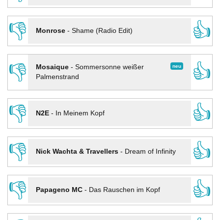
👎
👍
Monrose
-
Shame (Radio Edit)
👎
👍
neu
Mosaique
-
Sommersonne weißer
Palmenstrand
👎
👍
N2E
-
In Meinem Kopf
👎
👍
Nick Wachta & Travellers
-
Dream of Infinity
👎
👍
Papageno MC
-
Das Rauschen im Kopf