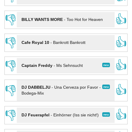
👎
👍
BILLY WANTS MORE
-
Too Hot for Heaven
👎
👍
Cafe Royal 10
-
Bankrott Bankrott
👎
👍
neu
Captain Freddy
-
Ms Sehnsucht
👎
👍
neu
DJ DABBELJU
-
Una Cerveza por Favor -
Bodega-Mix
👎
👍
neu
DJ Feuerapfel
-
Einhörner (Iss sie nicht!)