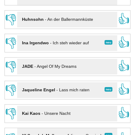
👎
👍
Huhnsohn
-
An der Ballermannküste
👎
👍
neu
Ina Irgendwo
-
Ich steh wieder auf
👎
👍
JADE
-
Angel Of My Dreams
👎
👍
neu
Jaqueline Engel
-
Lass mich raten
👎
👍
Kai Kaos
-
Unsere Nacht