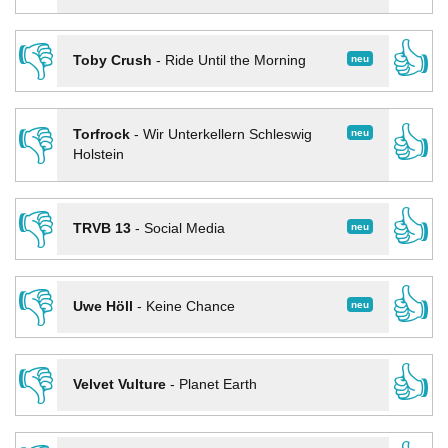
👎
👍
neu
Toby Crush
-
Ride Until the Morning
👎
👍
neu
Torfrock
-
Wir Unterkellern Schleswig
Holstein
👎
👍
neu
TRVB 13
-
Social Media
👎
👍
neu
Uwe Höll
-
Keine Chance
👎
👍
Velvet Vulture
-
Planet Earth