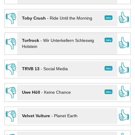
👎
👍
neu
Toby Crush
-
Ride Until the Morning
👎
👍
neu
Torfrock
-
Wir Unterkellern Schleswig
Holstein
👎
👍
neu
TRVB 13
-
Social Media
👎
👍
neu
Uwe Höll
-
Keine Chance
👎
👍
Velvet Vulture
-
Planet Earth