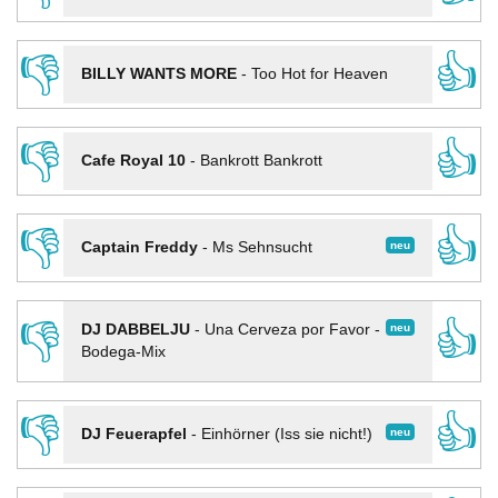
👎
👍
BILLY WANTS MORE
-
Too Hot for Heaven
👎
👍
Cafe Royal 10
-
Bankrott Bankrott
👎
👍
neu
Captain Freddy
-
Ms Sehnsucht
👎
👍
neu
DJ DABBELJU
-
Una Cerveza por Favor -
Bodega-Mix
👎
👍
neu
DJ Feuerapfel
-
Einhörner (Iss sie nicht!)