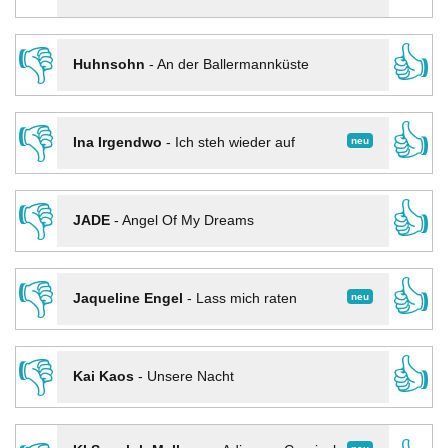
👎
👍
Huhnsohn
-
An der Ballermannküste
👎
👍
neu
Ina Irgendwo
-
Ich steh wieder auf
👎
👍
JADE
-
Angel Of My Dreams
👎
👍
neu
Jaqueline Engel
-
Lass mich raten
👎
👍
Kai Kaos
-
Unsere Nacht