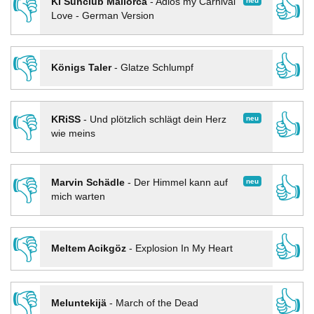
👎
👍
neu
KI Sunclub Mallorca
-
Adios my Carnival
Love - German Version
👎
👍
Königs Taler
-
Glatze Schlumpf
👎
👍
neu
KRiSS
-
Und plötzlich schlägt dein Herz
wie meins
👎
👍
neu
Marvin Schädle
-
Der Himmel kann auf
mich warten
👎
👍
Meltem Acikgöz
-
Explosion In My Heart
👎
👍
Meluntekijä
-
March of the Dead