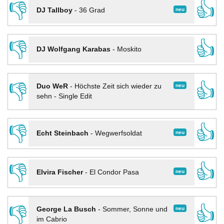
👎
👍
neu
DJ Tallboy
-
36 Grad
👎
👍
DJ Wolfgang Karabas
-
Moskito
👎
👍
neu
Duo WeR
-
Höchste Zeit sich wieder zu
sehn - Single Edit
👎
👍
neu
Echt Steinbach
-
Wegwerfsoldat
👎
👍
neu
Elvira Fischer
-
El Condor Pasa
👎
👍
neu
George La Busch
-
Sommer, Sonne und
im Cabrio