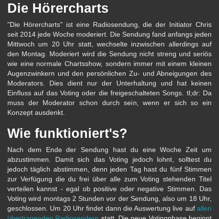
Die Hörercharts
"Die Hörercharts" ist eine Radiosendung, die der Initiator Chris
seit 2014 jede Woche moderiert. Die Sendung fand anfangs jeden
Mittwoch um 20 Uhr statt, wechselte inzwischen allerdings auf
den Montag. Moderiert wird die Sendung nicht streng und seriös
wie eine normale Chartsshow, sondern immer mit einem kleinen
Augenzwinkern und den persönlichen Zu- und Abneigungen des
Moderators. Dies dient nur der Unterhaltung und hat keinen
Einfluss auf das Voting oder die freigeschalteten Songs. tl;dr: Da
muss der Moderator schon durch sein, wenn er sich so ein
Konzept ausdenkt.
Wie funktioniert's?
Nach dem Ende der Sendung hast du eine Woche Zeit um
abzustimmen. Damit sich das Voting jedoch lohnt, solltest du
jedoch täglich abstimmen, denn jeden Tag hast du fünf Stimmen
zur Verfügung die du frei über alle zum Voting stehenden Titel
verteilen kannst - egal ob positive oder negative Stimmen. Das
Voting wird montags 2 Stunden vor der Sendung, also um 18 Uhr,
geschlossen. Um 20 Uhr findet dann die Auswertung live auf
allen
übertragenden Radiosendern
statt. Die neue Votingphase beginnt