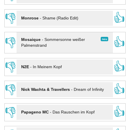
👎
👍
Monrose
-
Shame (Radio Edit)
👎
👍
neu
Mosaique
-
Sommersonne weißer
Palmenstrand
👎
👍
N2E
-
In Meinem Kopf
👎
👍
Nick Wachta & Travellers
-
Dream of Infinity
👎
👍
Papageno MC
-
Das Rauschen im Kopf