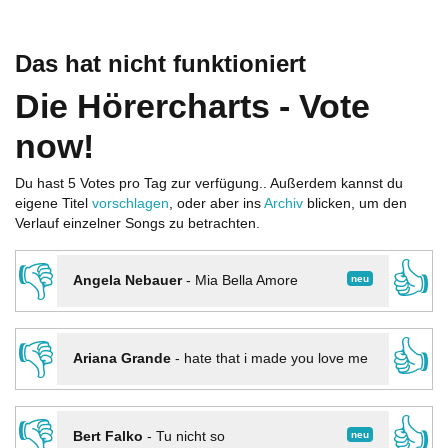
Das hat nicht funktioniert
Die Hörercharts - Vote
now!
Du hast 5 Votes pro Tag zur verfügung.. Außerdem kannst du
eigene Titel
vorschlagen
, oder aber ins
Archiv
blicken, um den
Verlauf einzelner Songs zu betrachten.
👎
👍
neu
Angela Nebauer
-
Mia Bella Amore
👎
👍
Ariana Grande
-
hate that i made you love me
👎
👍
neu
Bert Falko
-
Tu nicht so