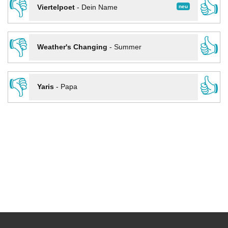
👎
👍
neu
Viertelpoet
-
Dein Name
👎
👍
Weather's Changing
-
Summer
👎
👍
Yaris
-
Papa