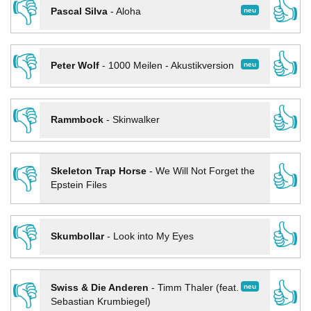
👎
👍
neu
Pascal Silva
-
Aloha
👎
👍
neu
Peter Wolf
-
1000 Meilen - Akustikversion
👎
👍
Rammbock
-
Skinwalker
👎
👍
Skeleton Trap Horse
-
We Will Not Forget the
Epstein Files
👎
👍
Skumbollar
-
Look into My Eyes
👎
👍
neu
Swiss & Die Anderen
-
Timm Thaler (feat.
Sebastian Krumbiegel)