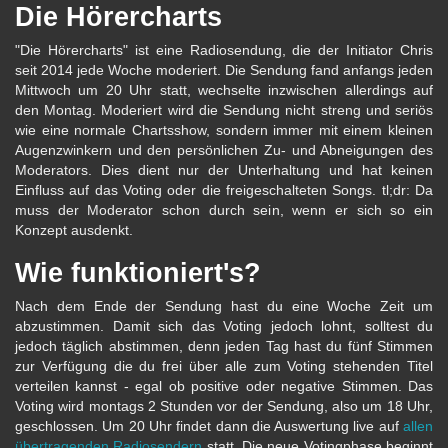
Die Hörercharts
"Die Hörercharts" ist eine Radiosendung, die der Initiator Chris
seit 2014 jede Woche moderiert. Die Sendung fand anfangs jeden
Mittwoch um 20 Uhr statt, wechselte inzwischen allerdings auf
den Montag. Moderiert wird die Sendung nicht streng und seriös
wie eine normale Chartsshow, sondern immer mit einem kleinen
Augenzwinkern und den persönlichen Zu- und Abneigungen des
Moderators. Dies dient nur der Unterhaltung und hat keinen
Einfluss auf das Voting oder die freigeschalteten Songs. tl;dr: Da
muss der Moderator schon durch sein, wenn er sich so ein
Konzept ausdenkt.
Wie funktioniert's?
Nach dem Ende der Sendung hast du eine Woche Zeit um
abzustimmen. Damit sich das Voting jedoch lohnt, solltest du
jedoch täglich abstimmen, denn jeden Tag hast du fünf Stimmen
zur Verfügung die du frei über alle zum Voting stehenden Titel
verteilen kannst - egal ob positive oder negative Stimmen. Das
Voting wird montags 2 Stunden vor der Sendung, also um 18 Uhr,
geschlossen. Um 20 Uhr findet dann die Auswertung live auf
allen
übertragenden Radiosendern
statt. Die neue Votingphase beginnt