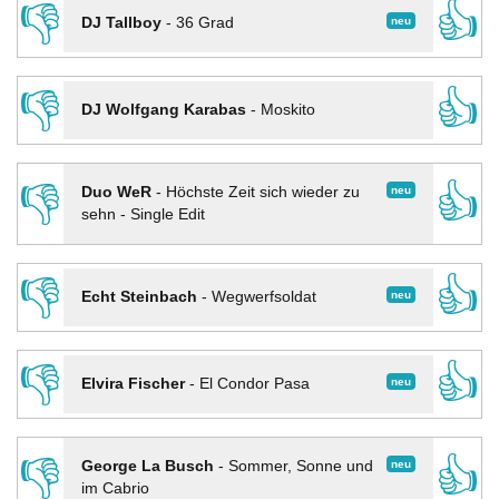
👎
👍
neu
DJ Tallboy
-
36 Grad
👎
👍
DJ Wolfgang Karabas
-
Moskito
👎
👍
neu
Duo WeR
-
Höchste Zeit sich wieder zu
sehn - Single Edit
👎
👍
neu
Echt Steinbach
-
Wegwerfsoldat
👎
👍
neu
Elvira Fischer
-
El Condor Pasa
👎
👍
neu
George La Busch
-
Sommer, Sonne und
im Cabrio