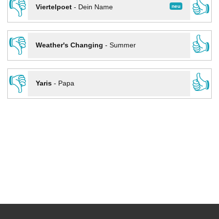
👎
👍
neu
Viertelpoet
-
Dein Name
👎
👍
Weather's Changing
-
Summer
👎
👍
Yaris
-
Papa