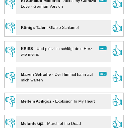
👎
👍
neu
KI Sunclub Mallorca
-
Adios my Carnival
Love - German Version
👎
👍
Königs Taler
-
Glatze Schlumpf
👎
👍
neu
KRiSS
-
Und plötzlich schlägt dein Herz
wie meins
👎
👍
neu
Marvin Schädle
-
Der Himmel kann auf
mich warten
👎
👍
Meltem Acikgöz
-
Explosion In My Heart
👎
👍
Meluntekijä
-
March of the Dead