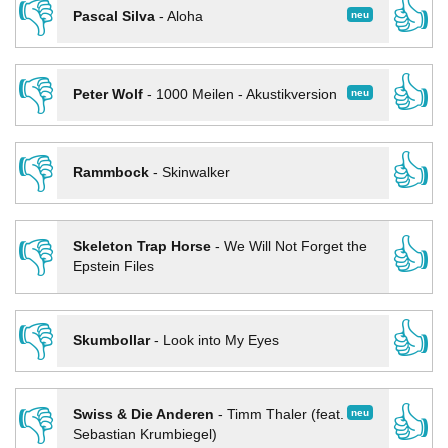
👎
👍
neu
Pascal Silva
-
Aloha
👎
👍
neu
Peter Wolf
-
1000 Meilen - Akustikversion
👎
👍
Rammbock
-
Skinwalker
👎
👍
Skeleton Trap Horse
-
We Will Not Forget the
Epstein Files
👎
👍
Skumbollar
-
Look into My Eyes
👎
👍
neu
Swiss & Die Anderen
-
Timm Thaler (feat.
Sebastian Krumbiegel)