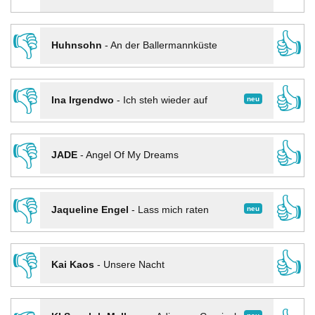
👎
👍
Huhnsohn
-
An der Ballermannküste
👎
👍
neu
Ina Irgendwo
-
Ich steh wieder auf
👎
👍
JADE
-
Angel Of My Dreams
👎
👍
neu
Jaqueline Engel
-
Lass mich raten
👎
👍
Kai Kaos
-
Unsere Nacht