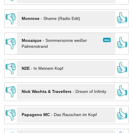
👎
👍
Monrose
-
Shame (Radio Edit)
👎
👍
neu
Mosaique
-
Sommersonne weißer
Palmenstrand
👎
👍
N2E
-
In Meinem Kopf
👎
👍
Nick Wachta & Travellers
-
Dream of Infinity
👎
👍
Papageno MC
-
Das Rauschen im Kopf