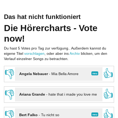
Das hat nicht funktioniert
Die Hörercharts - Vote
now!
Du hast 5 Votes pro Tag zur verfügung.. Außerdem kannst du
eigene Titel
vorschlagen
, oder aber ins
Archiv
blicken, um den
Verlauf einzelner Songs zu betrachten.
👎
👍
neu
Angela Nebauer
-
Mia Bella Amore
👎
👍
Ariana Grande
-
hate that i made you love me
👎
👍
neu
Bert Falko
-
Tu nicht so