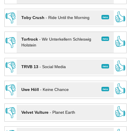
👎
👍
neu
Toby Crush
-
Ride Until the Morning
👎
👍
neu
Torfrock
-
Wir Unterkellern Schleswig
Holstein
👎
👍
neu
TRVB 13
-
Social Media
👎
👍
neu
Uwe Höll
-
Keine Chance
👎
👍
Velvet Vulture
-
Planet Earth