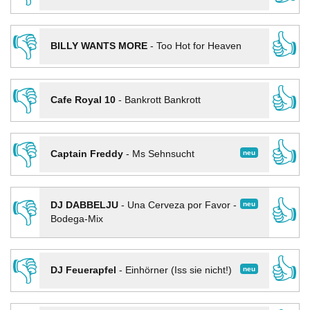
👎
👍
BILLY WANTS MORE
-
Too Hot for Heaven
👎
👍
Cafe Royal 10
-
Bankrott Bankrott
👎
👍
neu
Captain Freddy
-
Ms Sehnsucht
👎
👍
neu
DJ DABBELJU
-
Una Cerveza por Favor -
Bodega-Mix
👎
👍
neu
DJ Feuerapfel
-
Einhörner (Iss sie nicht!)