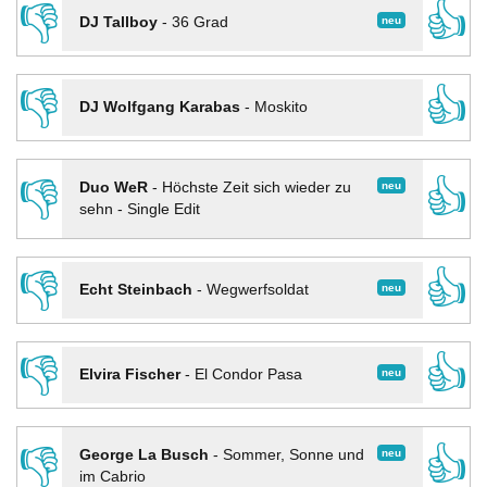
👎
👍
neu
DJ Tallboy
-
36 Grad
👎
👍
DJ Wolfgang Karabas
-
Moskito
👎
👍
neu
Duo WeR
-
Höchste Zeit sich wieder zu
sehn - Single Edit
👎
👍
neu
Echt Steinbach
-
Wegwerfsoldat
👎
👍
neu
Elvira Fischer
-
El Condor Pasa
👎
👍
neu
George La Busch
-
Sommer, Sonne und
im Cabrio