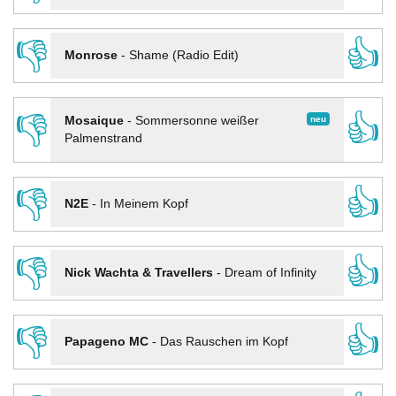
👎
👍
Monrose
-
Shame (Radio Edit)
👎
👍
neu
Mosaique
-
Sommersonne weißer
Palmenstrand
👎
👍
N2E
-
In Meinem Kopf
👎
👍
Nick Wachta & Travellers
-
Dream of Infinity
👎
👍
Papageno MC
-
Das Rauschen im Kopf