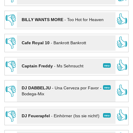
👎
👍
BILLY WANTS MORE
-
Too Hot for Heaven
👎
👍
Cafe Royal 10
-
Bankrott Bankrott
👎
👍
neu
Captain Freddy
-
Ms Sehnsucht
👎
👍
neu
DJ DABBELJU
-
Una Cerveza por Favor -
Bodega-Mix
👎
👍
neu
DJ Feuerapfel
-
Einhörner (Iss sie nicht!)