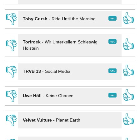
👎
👍
neu
Toby Crush
-
Ride Until the Morning
👎
👍
neu
Torfrock
-
Wir Unterkellern Schleswig
Holstein
👎
👍
neu
TRVB 13
-
Social Media
👎
👍
neu
Uwe Höll
-
Keine Chance
👎
👍
Velvet Vulture
-
Planet Earth