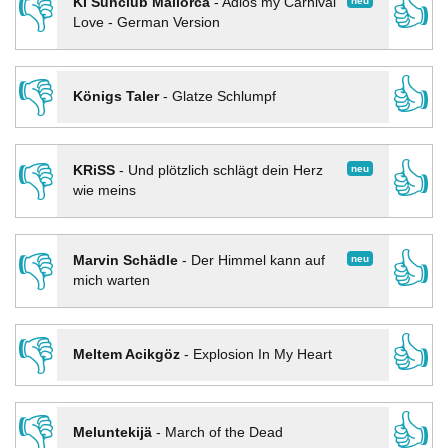
👎
👍
neu
KI Sunclub Mallorca
-
Adios my Carnival
Love - German Version
👎
👍
Königs Taler
-
Glatze Schlumpf
👎
👍
neu
KRiSS
-
Und plötzlich schlägt dein Herz
wie meins
👎
👍
neu
Marvin Schädle
-
Der Himmel kann auf
mich warten
👎
👍
Meltem Acikgöz
-
Explosion In My Heart
👎
👍
Meluntekijä
-
March of the Dead