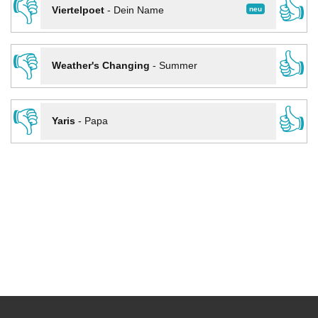
👎
👍
neu
Viertelpoet
-
Dein Name
👎
👍
Weather's Changing
-
Summer
👎
👍
Yaris
-
Papa