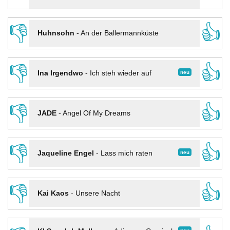
👎
👍
Huhnsohn
-
An der Ballermannküste
👎
👍
neu
Ina Irgendwo
-
Ich steh wieder auf
👎
👍
JADE
-
Angel Of My Dreams
👎
👍
neu
Jaqueline Engel
-
Lass mich raten
👎
👍
Kai Kaos
-
Unsere Nacht