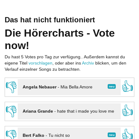
Das hat nicht funktioniert
Die Hörercharts - Vote
now!
Du hast 5 Votes pro Tag zur verfügung.. Außerdem kannst du
eigene Titel
vorschlagen
, oder aber ins
Archiv
blicken, um den
Verlauf einzelner Songs zu betrachten.
👎
👍
neu
Angela Nebauer
-
Mia Bella Amore
👎
👍
Ariana Grande
-
hate that i made you love me
👎
👍
neu
Bert Falko
-
Tu nicht so