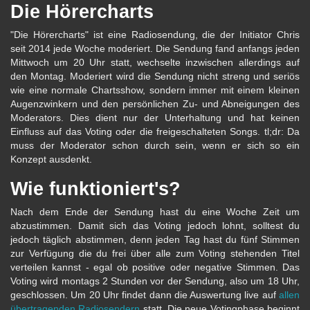
Die Hörercharts
"Die Hörercharts" ist eine Radiosendung, die der Initiator Chris
seit 2014 jede Woche moderiert. Die Sendung fand anfangs jeden
Mittwoch um 20 Uhr statt, wechselte inzwischen allerdings auf
den Montag. Moderiert wird die Sendung nicht streng und seriös
wie eine normale Chartsshow, sondern immer mit einem kleinen
Augenzwinkern und den persönlichen Zu- und Abneigungen des
Moderators. Dies dient nur der Unterhaltung und hat keinen
Einfluss auf das Voting oder die freigeschalteten Songs. tl;dr: Da
muss der Moderator schon durch sein, wenn er sich so ein
Konzept ausdenkt.
Wie funktioniert's?
Nach dem Ende der Sendung hast du eine Woche Zeit um
abzustimmen. Damit sich das Voting jedoch lohnt, solltest du
jedoch täglich abstimmen, denn jeden Tag hast du fünf Stimmen
zur Verfügung die du frei über alle zum Voting stehenden Titel
verteilen kannst - egal ob positive oder negative Stimmen. Das
Voting wird montags 2 Stunden vor der Sendung, also um 18 Uhr,
geschlossen. Um 20 Uhr findet dann die Auswertung live auf
allen
übertragenden Radiosendern
statt. Die neue Votingphase beginnt