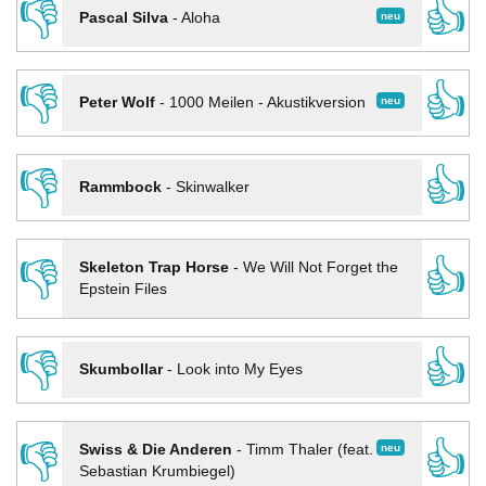
👎
👍
neu
Pascal Silva
-
Aloha
👎
👍
neu
Peter Wolf
-
1000 Meilen - Akustikversion
👎
👍
Rammbock
-
Skinwalker
👎
👍
Skeleton Trap Horse
-
We Will Not Forget the
Epstein Files
👎
👍
Skumbollar
-
Look into My Eyes
👎
👍
neu
Swiss & Die Anderen
-
Timm Thaler (feat.
Sebastian Krumbiegel)