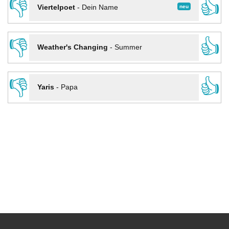
👎
👍
neu
Viertelpoet
-
Dein Name
👎
👍
Weather's Changing
-
Summer
👎
👍
Yaris
-
Papa