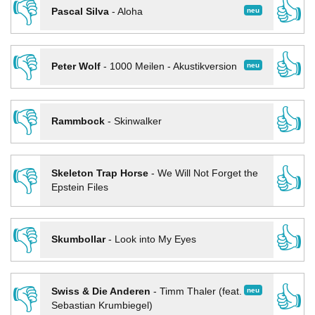
👎
👍
neu
Pascal Silva
-
Aloha
👎
👍
neu
Peter Wolf
-
1000 Meilen - Akustikversion
👎
👍
Rammbock
-
Skinwalker
👎
👍
Skeleton Trap Horse
-
We Will Not Forget the
Epstein Files
👎
👍
Skumbollar
-
Look into My Eyes
👎
👍
neu
Swiss & Die Anderen
-
Timm Thaler (feat.
Sebastian Krumbiegel)