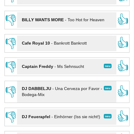
👎
👍
BILLY WANTS MORE
-
Too Hot for Heaven
👎
👍
Cafe Royal 10
-
Bankrott Bankrott
👎
👍
neu
Captain Freddy
-
Ms Sehnsucht
👎
👍
neu
DJ DABBELJU
-
Una Cerveza por Favor -
Bodega-Mix
👎
👍
neu
DJ Feuerapfel
-
Einhörner (Iss sie nicht!)