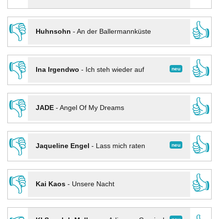
👎
👍
Huhnsohn
-
An der Ballermannküste
👎
👍
neu
Ina Irgendwo
-
Ich steh wieder auf
👎
👍
JADE
-
Angel Of My Dreams
👎
👍
neu
Jaqueline Engel
-
Lass mich raten
👎
👍
Kai Kaos
-
Unsere Nacht