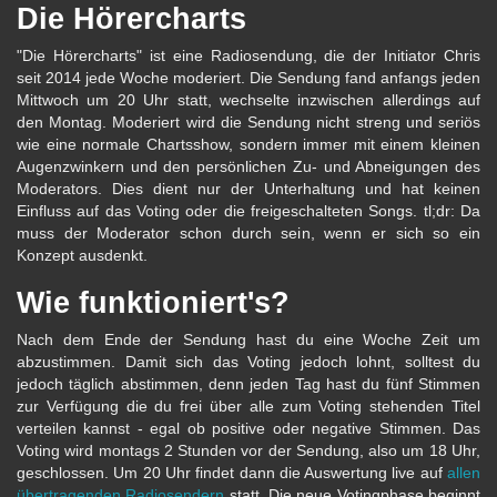
Die Hörercharts
"Die Hörercharts" ist eine Radiosendung, die der Initiator Chris
seit 2014 jede Woche moderiert. Die Sendung fand anfangs jeden
Mittwoch um 20 Uhr statt, wechselte inzwischen allerdings auf
den Montag. Moderiert wird die Sendung nicht streng und seriös
wie eine normale Chartsshow, sondern immer mit einem kleinen
Augenzwinkern und den persönlichen Zu- und Abneigungen des
Moderators. Dies dient nur der Unterhaltung und hat keinen
Einfluss auf das Voting oder die freigeschalteten Songs. tl;dr: Da
muss der Moderator schon durch sein, wenn er sich so ein
Konzept ausdenkt.
Wie funktioniert's?
Nach dem Ende der Sendung hast du eine Woche Zeit um
abzustimmen. Damit sich das Voting jedoch lohnt, solltest du
jedoch täglich abstimmen, denn jeden Tag hast du fünf Stimmen
zur Verfügung die du frei über alle zum Voting stehenden Titel
verteilen kannst - egal ob positive oder negative Stimmen. Das
Voting wird montags 2 Stunden vor der Sendung, also um 18 Uhr,
geschlossen. Um 20 Uhr findet dann die Auswertung live auf
allen
übertragenden Radiosendern
statt. Die neue Votingphase beginnt