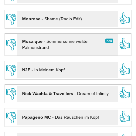
👎
👍
Monrose
-
Shame (Radio Edit)
👎
👍
neu
Mosaique
-
Sommersonne weißer
Palmenstrand
👎
👍
N2E
-
In Meinem Kopf
👎
👍
Nick Wachta & Travellers
-
Dream of Infinity
👎
👍
Papageno MC
-
Das Rauschen im Kopf