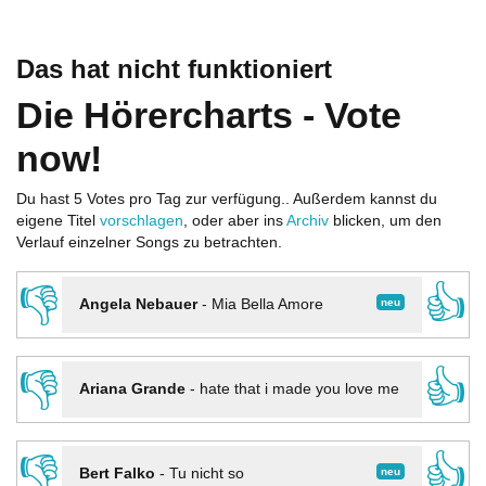
Das hat nicht funktioniert
Die Hörercharts - Vote
now!
Du hast 5 Votes pro Tag zur verfügung.. Außerdem kannst du
eigene Titel
vorschlagen
, oder aber ins
Archiv
blicken, um den
Verlauf einzelner Songs zu betrachten.
👎
👍
neu
Angela Nebauer
-
Mia Bella Amore
👎
👍
Ariana Grande
-
hate that i made you love me
👎
👍
neu
Bert Falko
-
Tu nicht so