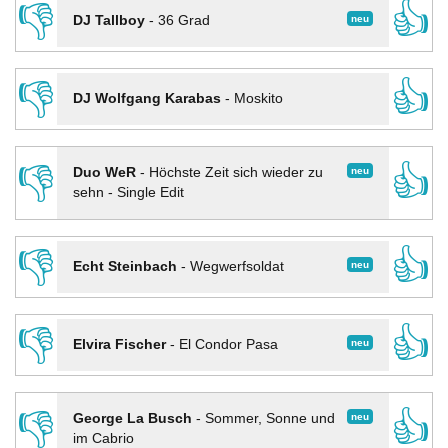
👎
👍
neu
DJ Tallboy
-
36 Grad
👎
👍
DJ Wolfgang Karabas
-
Moskito
👎
👍
neu
Duo WeR
-
Höchste Zeit sich wieder zu
sehn - Single Edit
👎
👍
neu
Echt Steinbach
-
Wegwerfsoldat
👎
👍
neu
Elvira Fischer
-
El Condor Pasa
👎
👍
neu
George La Busch
-
Sommer, Sonne und
im Cabrio