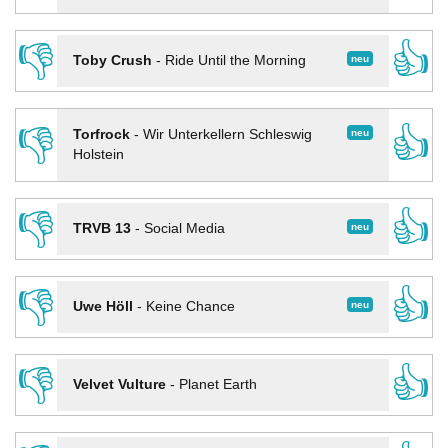
👎
👍
neu
Toby Crush
-
Ride Until the Morning
👎
👍
neu
Torfrock
-
Wir Unterkellern Schleswig
Holstein
👎
👍
neu
TRVB 13
-
Social Media
👎
👍
neu
Uwe Höll
-
Keine Chance
👎
👍
Velvet Vulture
-
Planet Earth