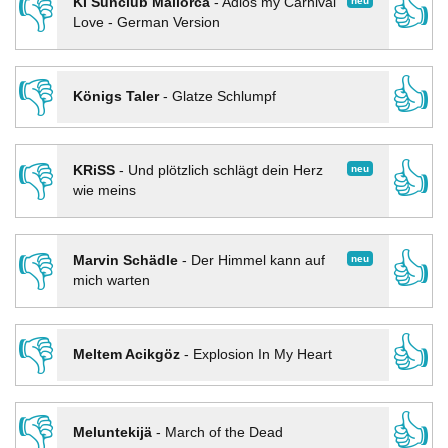
👎
👍
neu
KI Sunclub Mallorca
-
Adios my Carnival
Love - German Version
👎
👍
Königs Taler
-
Glatze Schlumpf
👎
👍
neu
KRiSS
-
Und plötzlich schlägt dein Herz
wie meins
👎
👍
neu
Marvin Schädle
-
Der Himmel kann auf
mich warten
👎
👍
Meltem Acikgöz
-
Explosion In My Heart
👎
👍
Meluntekijä
-
March of the Dead