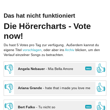
Das hat nicht funktioniert
Die Hörercharts - Vote
now!
Du hast 5 Votes pro Tag zur verfügung.. Außerdem kannst du
eigene Titel
vorschlagen
, oder aber ins
Archiv
blicken, um den
Verlauf einzelner Songs zu betrachten.
👎
👍
neu
Angela Nebauer
-
Mia Bella Amore
👎
👍
Ariana Grande
-
hate that i made you love me
👎
👍
neu
Bert Falko
-
Tu nicht so