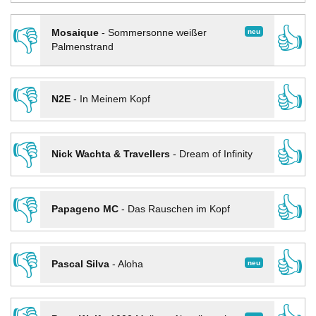
👎
👍
neu
Mosaique
-
Sommersonne weißer
Palmenstrand
👎
👍
N2E
-
In Meinem Kopf
👎
👍
Nick Wachta & Travellers
-
Dream of Infinity
👎
👍
Papageno MC
-
Das Rauschen im Kopf
👎
👍
neu
Pascal Silva
-
Aloha