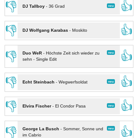
👎
👍
neu
DJ Tallboy
-
36 Grad
👎
👍
DJ Wolfgang Karabas
-
Moskito
👎
👍
neu
Duo WeR
-
Höchste Zeit sich wieder zu
sehn - Single Edit
👎
👍
neu
Echt Steinbach
-
Wegwerfsoldat
👎
👍
neu
Elvira Fischer
-
El Condor Pasa
👎
👍
neu
George La Busch
-
Sommer, Sonne und
im Cabrio