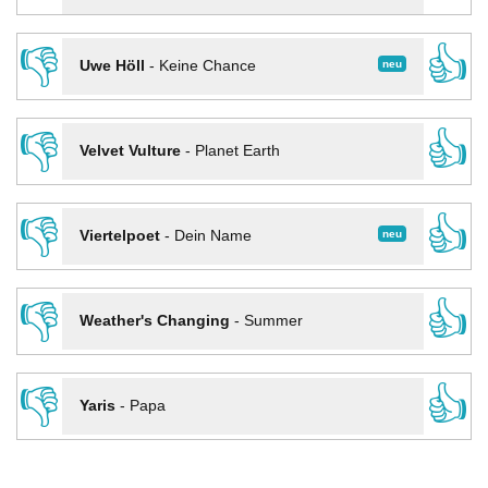
👎
👍
neu
Uwe Höll
-
Keine Chance
👎
👍
Velvet Vulture
-
Planet Earth
👎
👍
neu
Viertelpoet
-
Dein Name
👎
👍
Weather's Changing
-
Summer
👎
👍
Yaris
-
Papa