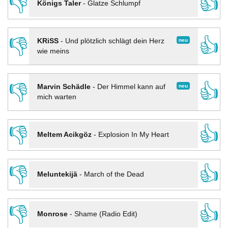
👎
👍
Königs Taler
-
Glatze Schlumpf
👎
👍
neu
KRiSS
-
Und plötzlich schlägt dein Herz
wie meins
👎
👍
neu
Marvin Schädle
-
Der Himmel kann auf
mich warten
👎
👍
Meltem Acikgöz
-
Explosion In My Heart
👎
👍
Meluntekijä
-
March of the Dead
👎
👍
Monrose
-
Shame (Radio Edit)