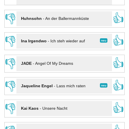
👎
👍
Huhnsohn
-
An der Ballermannküste
👎
👍
neu
Ina Irgendwo
-
Ich steh wieder auf
👎
👍
JADE
-
Angel Of My Dreams
👎
👍
neu
Jaqueline Engel
-
Lass mich raten
👎
👍
Kai Kaos
-
Unsere Nacht