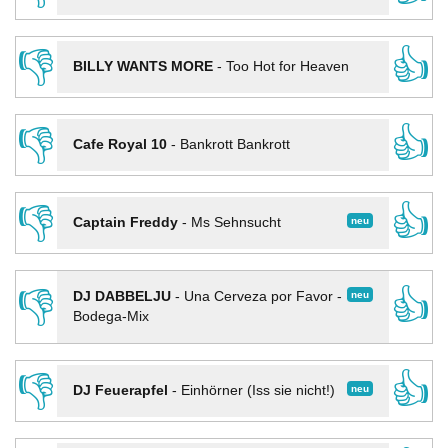
👎
👍
BILLY WANTS MORE
-
Too Hot for Heaven
👎
👍
Cafe Royal 10
-
Bankrott Bankrott
👎
👍
neu
Captain Freddy
-
Ms Sehnsucht
👎
👍
neu
DJ DABBELJU
-
Una Cerveza por Favor -
Bodega-Mix
👎
👍
neu
DJ Feuerapfel
-
Einhörner (Iss sie nicht!)